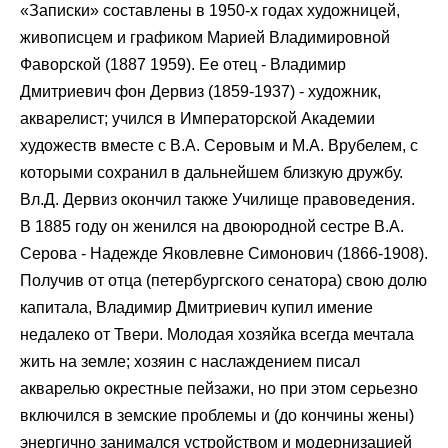
«Записки» составлены в 1950-х годах художницей,
живописцем и графиком Марией Владимировной
Фаворской (1887 1959). Ее отец - Владимир
Дмитриевич фон Дервиз (1859-1937) - художник,
акварелист; учился в Императорской Академии
художеств вместе с В.А. Серовым и М.А. Врубелем, с
которыми сохранил в дальнейшем близкую дружбу.
Вл.Д. Дервиз окончил также Училище правоведения.
В 1885 году он женился на двоюродной сестре В.А.
Серова - Надежде Яковлевне Симонович (1866-1908).
Получив от отца (петербургского сенатора) свою долю
капитала, Владимир Дмитриевич купил имение
недалеко от Твери. Молодая хозяйка всегда мечтала
жить на земле; хозяин с наслаждением писал
акварелью окрестные пейзажи, но при этом серьезно
включился в земские проблемы и (до кончины жены)
энергично занимался устройством и модернизацией