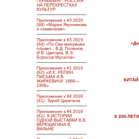
ГЕРМАНИЯ - РОССИЯ:
НА ПЕРЕКРЕСТКАХ
КУЛЬТУР
Приложение к #3 2020
(68) «Мария Якунчикова
и символизм»
Приложение к #3 2019
«Ди
(64) «По Оке минувшее
плывет... В.Д. Поленов,
И.В. Цветаев, В.Э.
Борисов-Мусатов»
Приложение к #1 2019
(62) «И.Е. РЕПИН.
ПИСЬМА А.В.
КИТАЙ
ЖИРКЕВИЧУ. 1888—
1906»
Приложение к #4 2018
(61). Зураб Церетели
Приложение к #4 2018
(61). К ИСТОРИИ
К 200-ЛЕТ
ОДНОЙ ВЫСТАВКИ В.В.
ВЕРЕЩАГИНА В
ВИЛЬНЕ