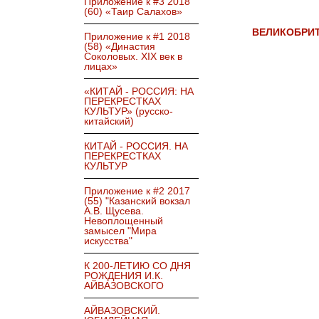
Приложение к #3 2018
(60) «Таир Салахов»
ВЕЛИКОБРИТ
Приложение к #1 2018
(58) «Династия
Соколовых. XIX век в
лицах»
«КИТАЙ - РОССИЯ: НА
ПЕРЕКРЕСТКАХ
КУЛЬТУР» (русско-
китайский)
КИТАЙ - РОССИЯ. НА
ПЕРЕКРЕСТКАХ
КУЛЬТУР
Приложение к #2 2017
(55) "Казанский вокзал
А.В. Щусева.
Невоплощенный
замысел "Мира
искусства"
К 200-ЛЕТИЮ СО ДНЯ
РОЖДЕНИЯ И.К.
АЙВАЗОВСКОГО
АЙВАЗОВСКИЙ.