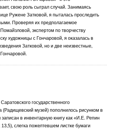
вает, свою роль сыграл случай. Занимаясь
ице Ружене Затковой, я пыталась проследить
нными. Проверяя их предполагаемое
 Помайзловой, экспертом по творчеству
ску художницы с Гончаровой, я оказалась в
изведения Затковой, но и две неизвестные,
 Гончаровой.
 Саратовского государственного
а (Радищевский музей) пополнилось рисунком в
 записан в инвентарную книгу как «И.Е. Репин
х 13,5), слегка пожелтевшем листке бумаги