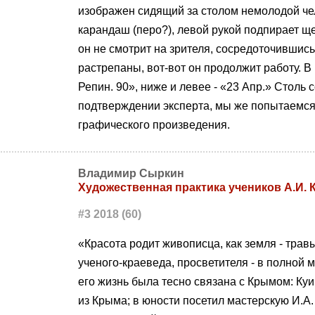
изображен сидящий за столом немолодой чел
карандаш (перо?), левой рукой подпирает ще
он не смотрит на зрителя, сосредоточившис
растрепаны, вот-вот он продолжит работу. В 
Репин. 90», ниже и левее - «23 Апр.» Столь
подтверждении эксперта, мы же попытаемся
графического произведения.
Владимир Сыркин
Художественная практика учеников А.И.
#3 2018 (60)
«Красота родит живописца, как земля - трав
ученого-краеведа, просветителя - в полной 
его жизнь была тесно связана с Крымом: Ку
из Крыма; в юности посетил мастерскую И.А