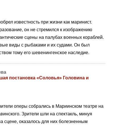
обрел известность при жизни как маринист.
разование, он не стремился к изображению
антические сцены на палубах военных кораблей.
вые виды с рыбаками и их судами. Он был
твом тому его шевенингенское наследие.
ева
шая постановка «Соловья» Головина и
нители оперы собрались в Мариинском театре на
инского. Зрители шли на спектакль, минуя
 на сцене, оказалось для них болезненным