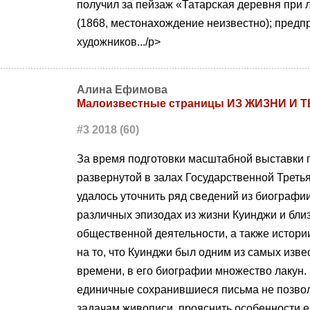
получил за пейзаж «Татарская деревня при
(1868, местонахождение неизвестно); предп
художников.../p>
Алина Ефимова
Малоизвестные страницы ИЗ ЖИЗНИ И 
#3 2018 (60)
За время подготовки масштабной выставки 
развернутой в залах Государственной Третья
удалось уточнить ряд сведений из биографии
различных эпизодах из жизни Куинджи и близ
общественной деятельности, а также истор
на то, что Куинджи был одним из самых изв
времени, в его биографии множество лакун
единичные сохранившиеся письма не позвол
задачам живописи, прояснить особенности е