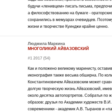
будучи «ленивцем» писать письма, предпоч
а философствованию на бумаге - ораторски
сохранились в мемуарах очевидцев. Поэтом
жизни и творчестве Куинджи крайне ценно.
Людмила Маркина
МНОГОЛИКИЙ АЙВАЗОВСКИЙ
#1 2017 (54)
Как и положено великому маринисту, остави
иконография также весьма обширна. По кол
Константиновичем Айвазовским может сравни
долгую творческую жизнь Айвазовский, име
около десятка автопортретов. Собратья по 
образов: друзья по Академии художеств В.И.
современники - академик А.В. Тыранов и «п