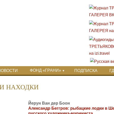
ФОНД «ГРАНИ»
НОВОСТИ
ПОДПИСКА
Г
И НАХОДКИ
Йерун Ван дер Боон
Александр Беггров: рыбацкие лодки в Ше
русского художника-мариниста