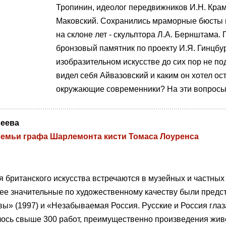
Тропинин, идеолог передвижников И.Н. Крамс
Маковский. Сохранились мраморные бюсты м
на склоне лет - скульптора Л.А. Бернштама.
бронзовый памятник по проекту И.Я. Гинцбур
изобразительном искусстве до сих пор не п
видел себя Айвазовский и каким он хотел ос
окружающие современники? На эти вопросы п
реева
семьи графа Шарлемонта кисти Томаса Лоуренса
 британского искусства встречаются в музейных и частных
ее значительные по художественному качеству были предс
вы» (1997) и «Незабываемая Россия. Русские и Россия гла
ось свыше 300 работ, преимущественно произведения живо