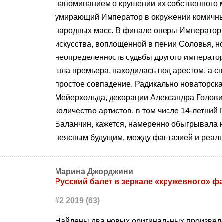
напоминанием о крушении их собственного м
умирающий Император в окружении комичн
народных масс. В финале оперы Император 
искусства, воплощенной в пении Соловья, н
неопределенность судьбы другого императора
шла премьера, находилась под арестом, а сп
простое совпадение. Радикально новаторск
Мейерхольда, декорации Александра Голови
количество артистов, в том числе 14-летни
Баланчин, кажется, намеренно обыгрывала
неясным будущим, между фантазией и реал
Марина Джорджини
Русский балет в зеркале «кружевного» 
#2 2019 (63)
Найдены два новых оригинальных произведе