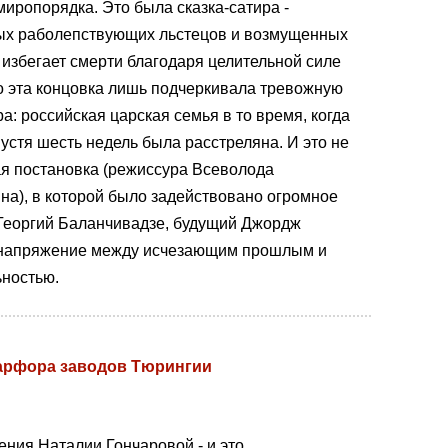
иропорядка. Это была сказка-сатира -
ых раболепствующих льстецов и возмущенных
избегает смерти благодаря целительной силе
о эта концовка лишь подчеркивала тревожную
: российская царская семья в то время, когда
устя шесть недель была расстреляна. И это не
ая постановка (режиссура Всеволода
на), в которой было задействовано огромное
й Георгий Баланчивадзе, будущий Джордж
 напряжение между исчезающим прошлым и
ьностью.
фарфора заводов Тюрингии
ния Наталии Гончаровой - и это