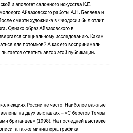
кой и апологет салонного искусства К.Е.
олодого Айвазовского работы А.Н. Беляева и
 После смерти художника в Феодосии был отлит
га. Однако образ Айвазовского в
одвергался специальному исследованию. Каким
таться для потомков? А как его воспринимали
ытается ответить автор этой публикации.
 коллекциях России не часто. Наиболее важные
тавлены на двух выставках – «С берегов Темзы
зами британцев» (1998). На последней выставке
писи, а также миниатюра, графика,