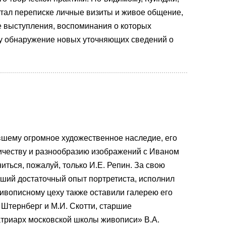
итал переписке личные визиты и живое общение,
е выступления, воспоминания о которых
у обнаружение новых уточняющих сведений о
вшему огромное художественное наследие, его
ичеству и разнообразию изображений с Иваном
ться, пожалуй, только И.Е. Репин. За свою
вший достаточный опыт портретиста, исполнил
живописному цеху также оставили галерею его
 Штернберг и М.И. Скотти, старшие
атриарх московской школы живописи» В.А.