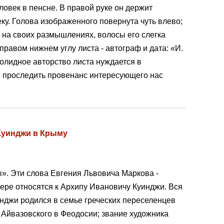
овек в пенсне. В правой руке он держит
ку. Голова изображенного повернута чуть влево;
ь на своих размышлениях, волосы его слегка
правом нижнем углу листа - автограф и дата: «И.
 солидное авторство листа нуждается в
 проследить провенанс интересующего нас
 Куинджи в Крыму
ы». Эти слова Евгения Львовича Маркова -
мере относятся к Архипу Ивановичу Куинджи. Вся
инджи родился в семье греческих переселенцев
. Айвазовского в Феодосии; звание художника