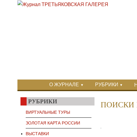
Перейти к основному содержанию
Skip to search
Primary menu
О ЖУРНАЛЕ
РУБРИКИ
Вторичное меню
РУБРИКИ
ПОИСКИ 
ВИРТУАЛЬНЫЕ ТУРЫ
ЗОЛОТАЯ КАРТА РОССИИ
ВЫСТАВКИ