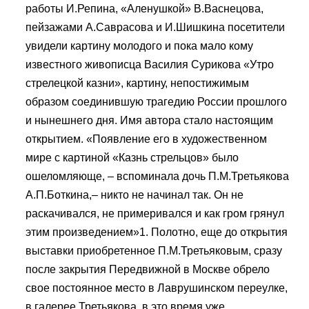
работы И.Репина, «Аленушкой» В.Васнецова,
пейзажами А.Саврасова и И.Шишкина посетители
увидели картину молодого и пока мало кому
известного живописца Василия Сурикова «Утро
стрелецкой казни», картину, непостижимым
образом соединившую трагедию России прошлого
и нынешнего дня. Имя автора стало настоящим
открытием. «Появление его в художественном
мире с картиной «Казнь стрельцов» было
ошеломляюще, – вспоминала дочь П.М.Третьякова
А.П.Боткина,– никто не начинал так. Он не
раскачивался, не примеривался и как гром грянул
этим произведением»1. Полотно, еще до открытия
выставки приобретенное П.М.Третьяковым, сразу
после закрытия Передвижной в Москве обрело
свое постоянное место в Лаврушинском переулке,
в галерее Третьякова, в это время уже