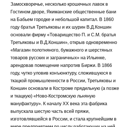
Замоскворечье, несколько крошечных лавок в
Гостином дворе, Якиманские общественные бани
на Бабьем городке и небольшой капитал. В 1860
году братья Третьяковы и их шурин В.Д.Коншин
основали фирму «Товарищество П. и С.М. братья
Третьяковы и В.Д.Коншин», открыв одновременно
«Магазин полотняного, бумажного и шерстяных
товаров русских и заграничных» на Ильинке,
арендовав помещение напротив Биржи. В 1866
году, чутко уловив конъюнктуру, сложившуюся в
ткацкой промышленности в России, Третьяковы и
Коншин основали в Костроме прядильную (а позже
и ткацкую) «Ново-Костромскую льняную
мануфактуру». К началу ХХ века эта фабрика
выпускала шестую часть всей пряжи,
изготовлявшейся в России, и стала крупнейшим в
мире предприятием по числу работающих на ней