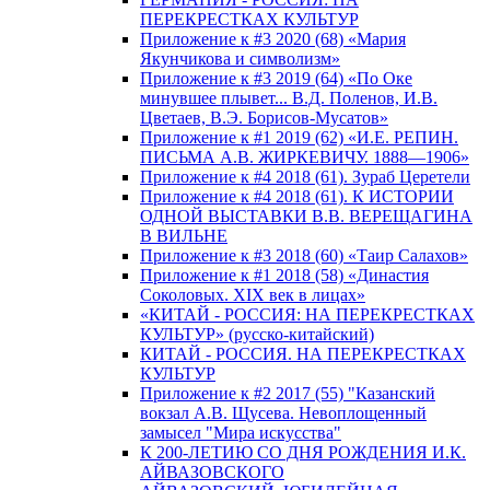
ПЕРЕКРЕСТКАХ КУЛЬТУР
Приложение к #3 2020 (68) «Мария
Якунчикова и символизм»
Приложение к #3 2019 (64) «По Оке
минувшее плывет... В.Д. Поленов, И.В.
Цветаев, В.Э. Борисов-Мусатов»
Приложение к #1 2019 (62) «И.Е. РЕПИН.
ПИСЬМА А.В. ЖИРКЕВИЧУ. 1888—1906»
Приложение к #4 2018 (61). Зураб Церетели
Приложение к #4 2018 (61). К ИСТОРИИ
ОДНОЙ ВЫСТАВКИ В.В. ВЕРЕЩАГИНА
В ВИЛЬНЕ
Приложение к #3 2018 (60) «Таир Салахов»
Приложение к #1 2018 (58) «Династия
Соколовых. XIX век в лицах»
«КИТАЙ - РОССИЯ: НА ПЕРЕКРЕСТКАХ
КУЛЬТУР» (русско-китайский)
КИТАЙ - РОССИЯ. НА ПЕРЕКРЕСТКАХ
КУЛЬТУР
Приложение к #2 2017 (55) "Казанский
вокзал А.В. Щусева. Невоплощенный
замысел "Мира искусства"
К 200-ЛЕТИЮ СО ДНЯ РОЖДЕНИЯ И.К.
АЙВАЗОВСКОГО