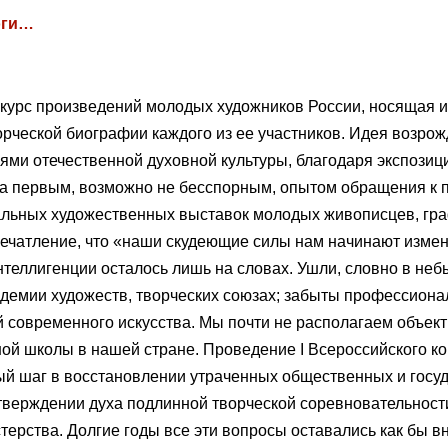
оги…
курс произведений молодых художников России, носящая 
орческой биографии каждого из ее участников. Идея возр
ями отечественной духовной культуры, благодаря экспозиц
ла первым, возможно не бесспорным, опытом обращения к 
ьных художественных выставок молодых живописцев, графи
ечатление, что «наши скудеющие силы нам начинают измен
нтеллигенции осталось лишь на словах. Ушли, словно в не
адемии художеств, творческих союзах; забыты профессион
 современного искусства. Мы почти не располагаем объе
ой школы в нашей стране. Проведение I Всероссийского ко
ый шаг в восстановлении утраченных общественных и гос
утверждении духа подлинной творческой соревновательнос
стерства. Долгие годы все эти вопросы оставались как бы в