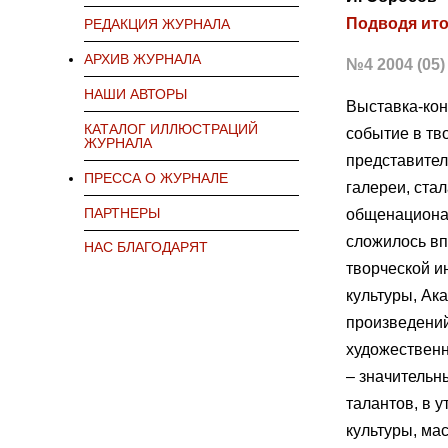
Подводя ит
РЕДАКЦИЯ ЖУРНАЛА
АРХИВ ЖУРНАЛА
№4 2004 (05)
НАШИ АВТОРЫ
Выставка-кон
КАТАЛОГ ИЛЛЮСТРАЦИЙ
событие в тв
ЖУРНАЛА
представител
ПРЕССА О ЖУРНАЛЕ
галереи, ста
ПАРТНЕРЫ
общенационал
сложилось вп
НАС БЛАГОДАРЯТ
творческой и
культуры, Ак
произведений
художественн
– значительн
талантов, в 
культуры, ма