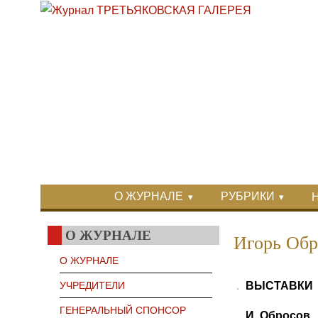
Перейти к основному содержанию
Skip to search
Primary menu
О ЖУРНАЛЕ
РУБРИКИ
Вторичное меню
О ЖУРНАЛЕ
Игорь Обр
О ЖУРНАЛЕ
УЧРЕДИТЕЛИ
ВЫСТАВКИ
ГЕНЕРАЛЬНЫЙ СПОНСОР
И. Обросов