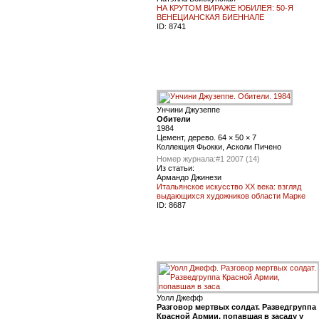
НА КРУТОМ ВИРАЖЕ ЮБИЛЕЯ: 50-Я
ВЕНЕЦИАНСКАЯ БИЕННАЛЕ
ID:
8741
Унчини Джузеппе
Обители
1984
Цемент, дерево. 64 × 50 × 7
Коллекция Фьокки, Асколи Пичено
Номер журнала:
#1 2007 (14)
Из статьи:
Армандо Джинези
Итальянское искусство ХХ века: взгляд
выдающихся художников области Марке
ID:
8687
Уолл Джефф
Разговор мертвых солдат. Разведгруппа
Красной Армии, попавшая в засаду у