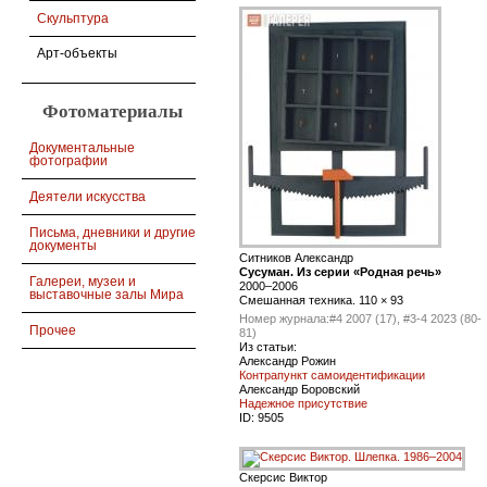
Скульптура
Арт-объекты
Фотоматериалы
Документальные
фотографии
Деятели искусства
Письма, дневники и другие
документы
Ситников Александр
Сусуман. Из серии «Родная речь»
Галереи, музеи и
2000–2006
выставочные залы Мира
Смешанная техника. 110 × 93
Номер журнала:
#4 2007 (17), #3-4 2023 (80-
Прочее
81)
Из статьи:
Александр Рожин
Контрапункт самоидентификации
Александр Боровский
Надежное присутствие
ID:
9505
Скерсис Виктор