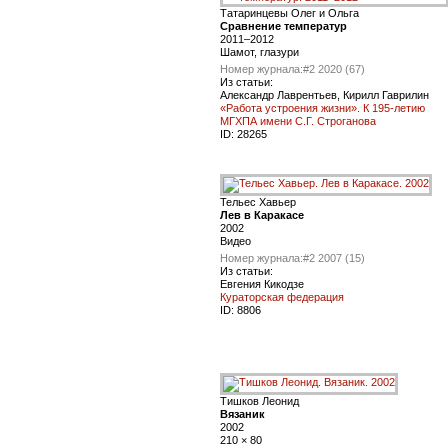
Татаринцевы Олег и Ольга
Сравнение температур
2011–2012
Шамот, глазури
Номер журнала:
#2 2020 (67)
Из статьи:
Александр Лаврентьев, Кирилл Гаврилин
«Работа устроения жизни». К 195-летию
МГХПА имени С.Г. Строганова
ID:
28265
Тельес Хавьер
Лев в Каракасе
2002
Видео
Номер журнала:
#2 2007 (15)
Из статьи:
Евгения Кикодзе
Кураторская федерация
ID:
8806
Тишков Леонид
Вязаник
2002
210 × 80