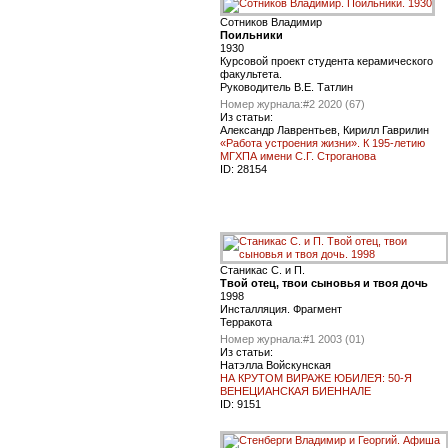
Сотников Владимир
Поильники
1930
Курсовой проект студента керамического
факультета.
Руководитель В.Е. Татлин
Номер журнала:
#2 2020 (67)
Из статьи:
Александр Лаврентьев, Кирилл Гаврилин
«Работа устроения жизни». К 195-летию
МГХПА имени С.Г. Строганова
ID:
28154
Станикас С. и П.
Твой отец, твои сыновья и твоя дочь
1998
Инсталляция. Фрагмент
Терракота
Номер журнала:
#1 2003 (01)
Из статьи:
Натэлла Войскунская
НА КРУТОМ ВИРАЖЕ ЮБИЛЕЯ: 50-Я
ВЕНЕЦИАНСКАЯ БИЕННАЛЕ
ID:
9151