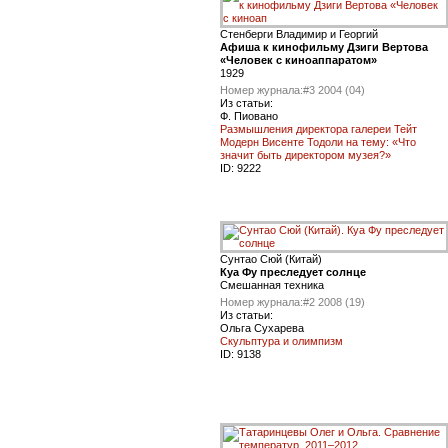
Стенберги Владимир и Георгий
Афиша к кинофильму Дзиги Вертова
«Человек с киноаппаратом»
1929
Номер журнала:
#3 2004 (04)
Из статьи:
Ф. Пиовано
Размышления директора галереи Тейт
Модерн Висенте Тодоли на тему: «Что
значит быть директором музея?»
ID:
9222
Сунтао Сюй (Китай)
Куа Фу преследует солнце
Смешанная техника
Номер журнала:
#2 2008 (19)
Из статьи:
Ольга Сухарева
Скульптура и олимпизм
ID:
9138