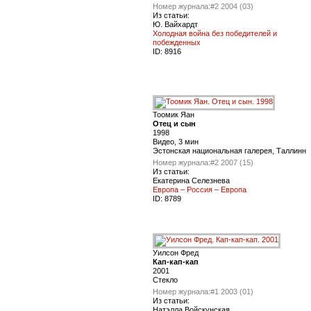
Номер журнала:
#2 2004 (03)
Из статьи:
Ю. Вайхардт
Холодная война без победителей и
побежденных
ID:
8916
Тоомик Яан
Отец и сын
1998
Видео, 3 мин
Эстонская национальная галерея, Таллинн
Номер журнала:
#2 2007 (15)
Из статьи:
Екатерина Селезнева
Европа – Россия – Европа
ID:
8789
Уилсон Фред
Кап-кап-кап
2001
Стекло
Номер журнала:
#1 2003 (01)
Из статьи:
Натэлла Войскунская