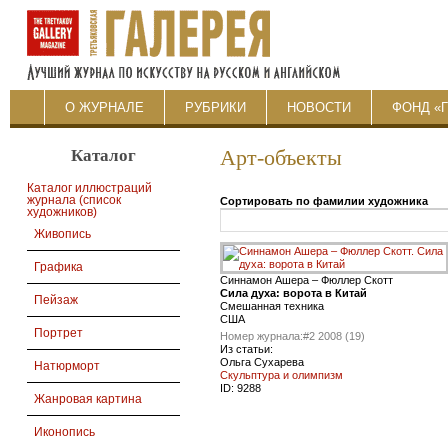
О ЖУРНАЛЕ
РУБРИКИ
НОВОСТИ
ФОНД «
Каталог
Арт-объекты
Каталог иллюстраций
журнала (список
Сортировать по фамилии художника
художников)
Живопись
Графика
Синнамон Ашера – Фюллер Скотт
Сила духа: ворота в Китай
Пейзаж
Смешанная техника
США
Портрет
Номер журнала:
#2 2008 (19)
Из статьи:
Ольга Сухарева
Натюрморт
Скульптура и олимпизм
ID:
9288
Жанровая картина
Иконопись