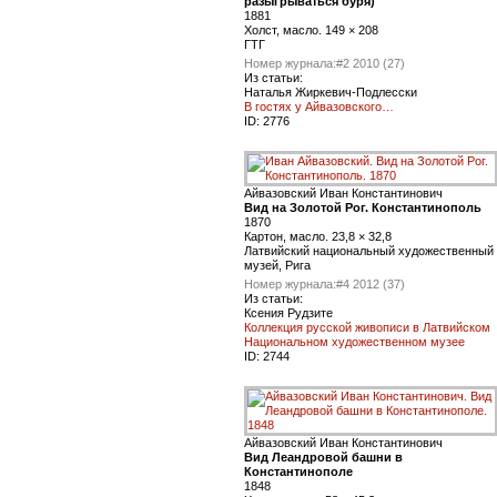
разыгрываться буря)
1881
Холст, масло. 149 × 208
ГТГ
Номер журнала:
#2 2010 (27)
Из статьи:
Наталья Жиркевич-Подлесски
В гостях у Айвазовского…
ID:
2776
Айвазовский Иван Константинович
Вид на Золотой Рог. Константинополь
1870
Картон, масло. 23,8 × 32,8
Латвийский национальный художественный
музей, Рига
Номер журнала:
#4 2012 (37)
Из статьи:
Ксения Рудзите
Коллекция русской живописи в Латвийском
Национальном художественном музее
ID:
2744
Айвазовский Иван Константинович
Вид Леандровой башни в
Константинополе
1848