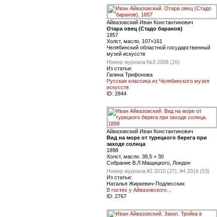
Айвазовский Иван Константинович
Отара овец (Стадо баранов)
1857
Холст, масло. 107×161
Челябинский областной государственный
музей искусств
Номер журнала:
№3 2008 (20)
Из статьи:
Галина Трифонова
Русская классика из Челябинского музея
искусств
ID:
2844
Айвазовский Иван Константинович
Вид на море от турецкого берега при
заходе cолнца
1898
Холст, масло. 38,5 × 30
Cобрание В.Л.Мащицкого, Лондон
Номер журнала:
#2 2010 (27), #4 2016 (53)
Из статьи:
Наталья Жиркевич-Подлесских
В гостях у Айвазовского…
ID:
2767