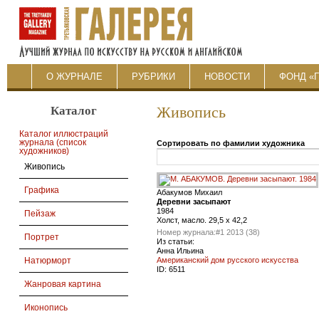
О ЖУРНАЛЕ
РУБРИКИ
НОВОСТИ
ФОНД «
Каталог
Живопись
Каталог иллюстраций
журнала (список
Сортировать по фамилии художника
художников)
Живопись
Графика
Абакумов Михаил
Деревни засыпают
1984
Пейзаж
Холст, масло. 29,5 x 42,2
Номер журнала:
#1 2013 (38)
Портрет
Из статьи:
Анна Ильина
Американский дом русского искусства
Натюрморт
ID:
6511
Жанровая картина
Иконопись