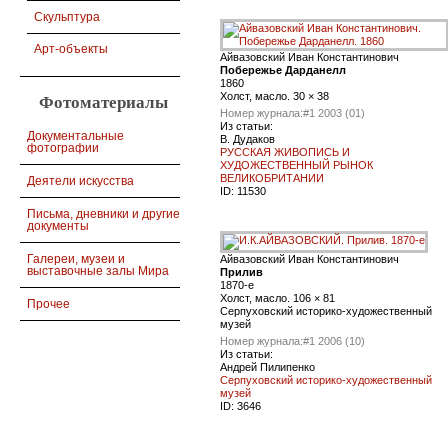
Скульптура
Арт-объекты
Айвазовский Иван Константинович
Побережье Дарданелл
1860
Холст, масло. 30 × 38
Фотоматериалы
Номер журнала:
#1 2003 (01)
Из статьи:
Документальные
В. Дудаков
фотографии
РУССКАЯ ЖИВОПИСЬ И
ХУДОЖЕСТВЕННЫЙ РЫНОК
ВЕЛИКОБРИТАНИИ
Деятели искусства
ID:
11530
Письма, дневники и другие
документы
Галереи, музеи и
Айвазовский Иван Константинович
выставочные залы Мира
Прилив
1870-е
Холст, масло. 106 × 81
Прочее
Серпуховский историко-художественный
музей
Номер журнала:
#1 2006 (10)
Из статьи:
Андрей Пилипенко
Серпуховский историко-художественный
музей
ID:
3646