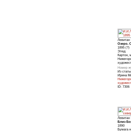
Левитан
Озеро. 
1895 (?)
Этюд
Картон, 
Нижегор
художес
Номер ж
Из стать
Ирина М
Нижегор
художес
ID:
7306
Левитан
Близ Бо
1890
Бумага н