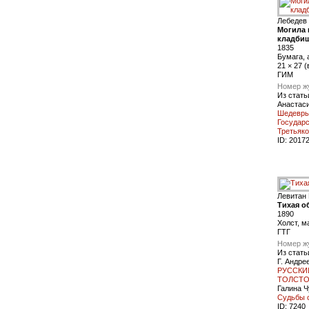
Лебедев
Могила 
кладбищ
1835
Бумага, 
21 × 27 (
ГИМ
Номер ж
Из стать
Анастаси
Шедевры
Государс
Третьяко
ID:
2017
Левитан
Тихая о
1890
Холст, м
ГТГ
Номер ж
Из стать
Г. Андре
РУССКИ
ТОЛСТО
Галина Ч
Судьбы 
ID:
7240