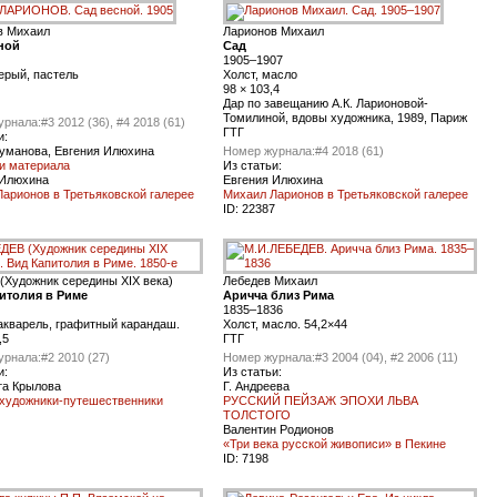
в Михаил
Ларионов Михаил
ной
Сад
1905–1907
ерый, пастель
Холст, масло
98 × 103,4
Дар по завещанию А.К. Ларионовой-
Томилиной, вдовы художника, 1989, Париж
урнала:
#3 2012 (36), #4 2018 (61)
ГТГ
и:
уманова, Евгения Илюхина
Номер журнала:
#4 2018 (61)
и материала
Из статьи:
 Илюхина
Евгения Илюхина
арионов в Третьяковской галерее
Михаил Ларионов в Третьяковской галерее
ID:
22387
(Художник середины XIX века)
Лебедев Михаил
итолия в Риме
Аричча близ Рима
1835–1836
акварель, графитный карандаш.
Холст, масло. 54,2×44
,5
ГТГ
урнала:
#2 2010 (27)
Номер журнала:
#3 2004 (04), #2 2006 (11)
и:
Из статьи:
та Крылова
Г. Андреева
 художники-путешественники
РУССКИЙ ПЕЙЗАЖ ЭПОХИ ЛЬВА
ТОЛСТОГО
Валентин Родионов
«Три века русской живописи» в Пекине
ID:
7198