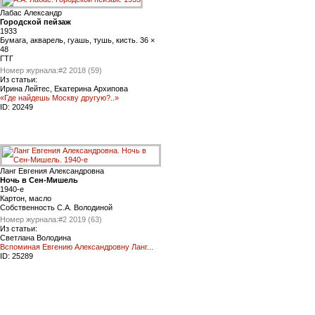
Лабас Александр
Городской пейзаж
1933
Бумага, акварель, гуашь, тушь, кисть. 36 ×
48
ГТГ
Номер журнала:
#2 2018 (59)
Из статьи:
Ирина Лейтес, Екатерина Архипова
«Где найдешь Москву другую?..»
ID:
20249
Ланг Евгения Александровна
Ночь в Сен-Мишель
1940-е
Картон, масло
Собственность С.А. Володиной
Номер журнала:
#2 2019 (63)
Из статьи:
Светлана Володина
Вспоминая Евгению Александровну Ланг...
ID:
25289