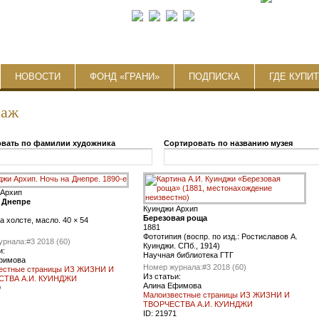
НОВОСТИ
ФОНД «ГРАНИ»
ПОДПИСКА
ГДЕ КУПИ
заж
вать по фамилии художника
Сортировать по названию музея
 Архип
 Днепре
Куинджи Архип
Березовая роща
а холсте, масло. 40 × 54
1881
Фототипия (воспр. по изд.: Ростиславов А.
урнала:
#3 2018 (60)
Куинджи. СПб., 1914)
и:
Научная библиотека ГТГ
фимова
Номер журнала:
#3 2018 (60)
естные страницы ИЗ ЖИЗНИ И
Из статьи:
СТВА А.И. КУИНДЖИ
Алина Ефимова
9
Малоизвестные страницы ИЗ ЖИЗНИ И
ТВОРЧЕСТВА А.И. КУИНДЖИ
ID:
21971