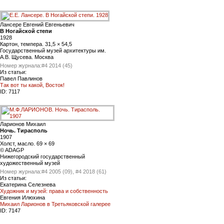
Лансере Евгений Евгеньевич
В Ногайской степи
1928
Картон, темпера. 31,5 × 54,5
Государственный музей архитектуры им.
А.В. Щусева. Москва
Номер журнала:
#4 2014 (45)
Из статьи:
Павел Павлинов
Так вот ты какой, Восток!
ID:
7117
Ларионов Михаил
Ночь. Тирасполь
1907
Холст, масло. 69 × 69
© ADAGP
Нижегородский государственный
художественный музей
Номер журнала:
#4 2005 (09), #4 2018 (61)
Из статьи:
Екатерина Селезнева
Художник и музей: права и собственность
Евгения Илюхина
Михаил Ларионов в Третьяковской галерее
ID:
7147