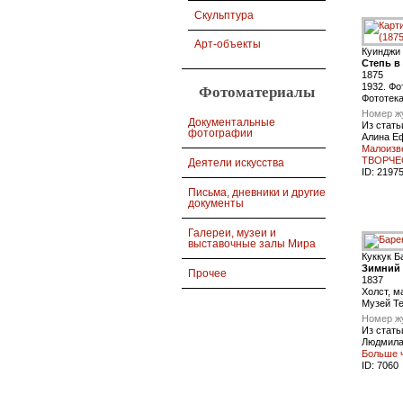
Скульптура
Арт-объекты
Куинджи
Степь в
1875
1932. Фо
Фотоматериалы
Фототека
Номер ж
Документальные
Из стать
фотографии
Алина Е
Малоизв
ТВОРЧЕ
Деятели искусства
ID:
2197
Письма, дневники и другие
документы
Галереи, музеи и
выставочные залы Мира
Куккук Б
Зимний 
Прочее
1837
Холст, м
Музей Т
Номер ж
Из стать
Людмила
Больше 
ID:
7060