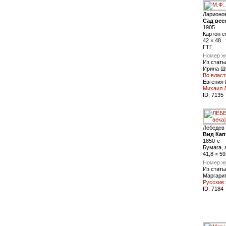
Ларионо
Сад вес
1905
Картон с
42 × 48
ГТГ
Номер ж
Из стать
Ирина Ш
Во власт
Евгения
Михаил Л
ID:
7135
Лебедев 
Вид Кап
1850-е
Бумага, 
41,8 × 59
Номер ж
Из стать
Маргари
Русские
ID:
7184