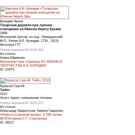
Куинджи Архип
Татарская деревня при лунном
освещении на Южном берегу Крыма
1868
Фотокопия (воспр. по изд.: Неведомский
М.П., Репин И.Е. Куинджи. СПб., 1913)
Фототека ГТГ
Номер журнала:
#3 2018 (60)
Из статьи:
Алина Ефимова
Малоизвестные страницы ИЗ ЖИЗНИ И
ТВОРЧЕСТВА А.И. КУИНДЖИ
ID:
21979
Курасов Сергей
Тибет
2012
Холст, акрил, смешанная техника
Номер журнала:
#2 2020 (67)
Из статьи:
Александр Лаврентьев, Кирилл Гаврилин
«Работа устроения жизни». К 195-летию
МГХПА имени С.Г. Строганова
ID:
28227