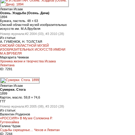
Левитан Исаак
Осень. Усадьба (Осень. Дача)
1894
Бумага, пастель. 48 × 63
Омский областной музей изобразительных
искусств им. М.А.Врубеля
Номер журнала:
#2 2004 (03), #3 2010 (28)
Из статьи:
А. ГУМЕНЮК, Н. ТОЛСТАЯ
ОМСКИЙ ОБЛАСТНОЙ МУЗЕЙ
ИЗОБРАЗИТЕЛЬНЫХ ИСКУССТВ ИМЕНИ
М.А.ВРУБЕЛЯ
Маргарита Чижмак
Хроника жизни и творчества Исаака
Левитана
ID:
7291
Левитан Исаак
Сумерки. Стога
1899
Картон, масло. 59,8 × 74,6
ГТГ
Номер журнала:
#3 2005 (08), #3 2010 (28)
Из статьи:
Валентин Родионов
«РОССИЯ!» В Музее Соломона Р.
Гуггенхайма
Галина Чурак
Судьбы скрещенье… Чехов и Левитан
ID:
7244