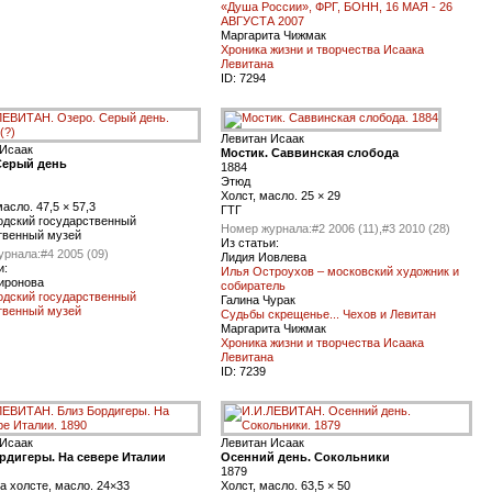
«Душа России», ФРГ, БОНН, 16 МАЯ - 26
АВГУСТА 2007
Маргарита Чижмак
Хроника жизни и творчества Исаака
Левитана
ID:
7294
Левитан Исаак
 Исаак
Мостик. Саввинская слобода
Серый день
1884
Этюд
Холст, масло. 25 × 29
масло. 47,5 × 57,3
ГТГ
одский государственный
Номер журнала:
#2 2006 (11),#3 2010 (28)
твенный музей
Из статьи:
урнала:
#4 2005 (09)
Лидия Иовлева
и:
Илья Остроухов – московский художник и
иронова
собиратель
одский государственный
Галина Чурак
твенный музей
Судьбы скрещенье... Чехов и Левитан
Маргарита Чижмак
Хроника жизни и творчества Исаака
Левитана
ID:
7239
 Исаак
Левитан Исаак
рдигеры. На севере Италии
Осенний день. Сокольники
1879
а холсте, масло. 24×33
Холст, масло. 63,5 × 50