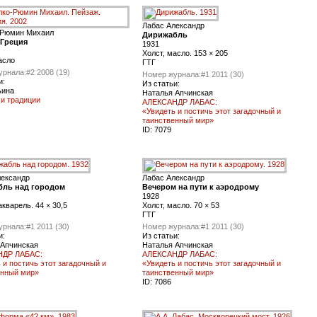
Лабас Александр
-Рюмин Михаил
Дирижабль
 Греция
1931
Холст, масло. 153 × 205
асло
ГТГ
урнала:
#2 2008 (19)
Номер журнала:
#1 2011 (30)
и:
Из статьи:
ьина
Наталья Апчинская
и традиции
АЛЕКСАНДР ЛАБАС:
«Увидеть и постичь этот загадочный и
таинственный мир»
ID:
7079
лександр
Лабас Александр
ль над городом
Вечером на пути к аэродрому
1928
акварель. 44 × 30,5
Холст, масло. 70 × 53
ГТГ
урнала:
#1 2011 (30)
Номер журнала:
#1 2011 (30)
и:
Из статьи:
 Апчинская
Наталья Апчинская
НДР ЛАБАС:
АЛЕКСАНДР ЛАБАС:
 и постичь этот загадочный и
«Увидеть и постичь этот загадочный и
енный мир»
таинственный мир»
ID:
7086