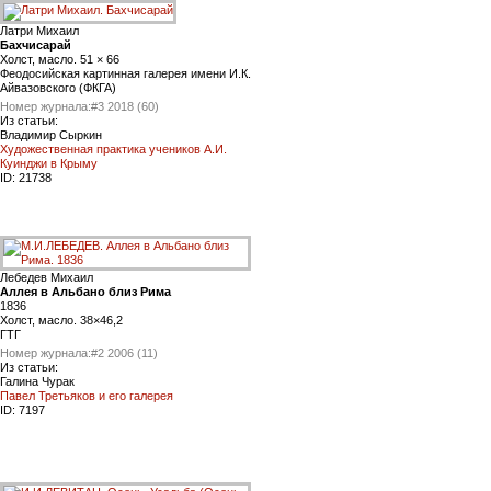
Латри Михаил
Бахчисарай
Холст, масло. 51 × 66
Феодосийская картинная галерея имени И.К.
Айвазовского (ФКГА)
Номер журнала:
#3 2018 (60)
Из статьи:
Владимир Сыркин
Художественная практика учеников А.И.
Куинджи в Крыму
ID:
21738
Лебедев Михаил
Аллея в Альбано близ Рима
1836
Холст, масло. 38×46,2
ГТГ
Номер журнала:
#2 2006 (11)
Из статьи:
Галина Чурак
Павел Третьяков и его галерея
ID:
7197