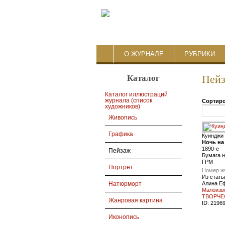
О ЖУРНАЛЕ
РУБРИКИ
Каталог
Пей
Каталог иллюстраций
журнала (список
Сортиро
художников)
Живопись
Графика
Куинджи
Ночь на
1890-е
Пейзаж
Бумага н
ГРМ
Портрет
Номер ж
Из стать
Алина Е
Натюрморт
Малоизв
ТВОРЧЕ
Жанровая картина
ID:
2196
Иконопись