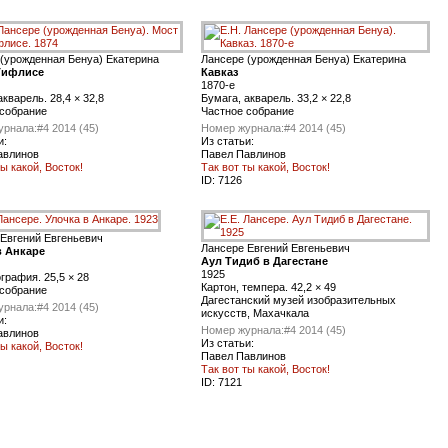
(урожденная Бенуа) Екатерина
Лансере (урожденная Бенуа) Екатерина
Тифлисе
Кавказ
1870-е
акварель. 28,4 × 32,8
Бумага, акварель. 33,2 × 22,8
 собрание
Частное собрание
урнала:
#4 2014 (45)
Номер журнала:
#4 2014 (45)
и:
Из статьи:
авлинов
Павел Павлинов
ты какой, Восток!
Так вот ты какой, Восток!
ID:
7126
Евгений Евгеньевич
Лансере Евгений Евгеньевич
в Анкаре
Аул Тидиб в Дагестане
1925
графия. 25,5 × 28
Картон, темпера. 42,2 × 49
 собрание
Дагестанский музей изобразительных
урнала:
#4 2014 (45)
искусств, Махачкала
и:
Номер журнала:
#4 2014 (45)
авлинов
Из статьи:
ты какой, Восток!
Павел Павлинов
Так вот ты какой, Восток!
ID:
7121