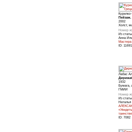
Курилко
Пейзаж.
2002
Холст, м
Номер ж
Из стать
Анна Ил
Мастера 
ID:
11691
Лабас А
Дирижаб
1932
Бумага, 
ГМИИ
Номер ж
Из стать
Наталья
АЛЕКСА
«Увидеть
таинств
ID:
7082