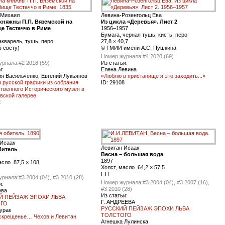
 Михаил
Левина-Розенгольц Ева
княжны П.П. Вяземской на
Из цикла «Деревья». Лист 2
е Тестаччо в Риме
1956–1957
Бумага, черная тушь, кисть, перо
акварель, тушь, перо.
27,8 × 40,7
в свету)
© ГМИИ имени А.С. Пушкина
Номер журнала:
#4 2020 (69)
урнала:
#2 2018 (59)
Из статьи:
и:
Елена Левина
я Васильченко, Евгений Лукьянов
«Люблю в пристанище я это заходить...»
 русской графики из собрания
ID:
29108
твенного Исторического музея в
вской галерее
2
 Исаак
Левитан Исаак
битель
Весна – большая вода
1897
асло. 87,5 × 108
Холст, масло. 64,2 × 57,5
ГТГ
урнала:
#3 2004 (04), #3 2010 (28)
Номер журнала:
#3 2004 (04), #3 2007 (16),
и:
#3 2010 (28)
ева
Из статьи:
Й ПЕЙЗАЖ ЭПОХИ ЛЬВА
Г. АНДРЕЕВА
ГО
РУССКИЙ ПЕЙЗАЖ ЭПОХИ ЛЬВА
урак
ТОЛСТОГО
скрещенье… Чехов и Левитан
Агнешка Лулинска