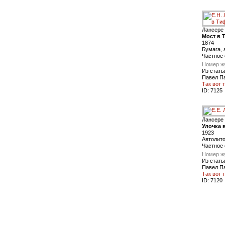
Лансере 
Мост в 
1874
Бумага, 
Частное
Номер ж
Из стать
Павел П
Так вот 
ID:
7125
Лансере 
Улочка 
1923
Автолито
Частное
Номер ж
Из стать
Павел П
Так вот 
ID:
7120