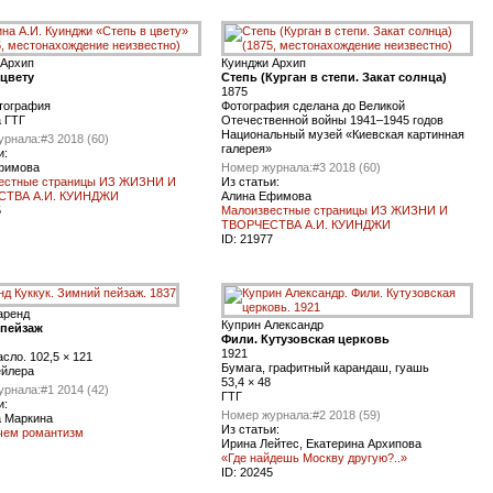
 Архип
Куинджи Архип
 цвету
Степь (Курган в степи. Закат солнца)
1875
тография
Фотография сделана до Великой
 ГТГ
Отечественной войны 1941–1945 годов
Национальный музей «Киевская картинная
урнала:
#3 2018 (60)
галерея»
и:
фимова
Номер журнала:
#3 2018 (60)
естные страницы ИЗ ЖИЗНИ И
Из статьи:
СТВА А.И. КУИНДЖИ
Алина Ефимова
5
Малоизвестные страницы ИЗ ЖИЗНИ И
ТВОРЧЕСТВА А.И. КУИНДЖИ
ID:
21977
аренд
Куприн Александр
пейзаж
Фили. Кутузовская церковь
1921
асло. 102,5 × 121
Бумага, графитный карандаш, гуашь
ейлера
53,4 × 48
урнала:
#1 2014 (42)
ГТГ
и:
Номер журнала:
#2 2018 (59)
 Маркина
Из статьи:
чем романтизм
Ирина Лейтес, Екатерина Архипова
«Где найдешь Москву другую?..»
ID:
20245