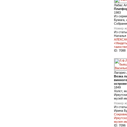
Лабас А
Платфор
1983
Из серии
Бумага, 
Собрани
Номер ж
Из стать
Наталья
АЛЕКСА
«Увидеть
таинств
ID:
7088
Лагорио 
Возка л
винного
острове
1849
Холст, м
Иркутск
музей и
Номер ж
Из стать
Ирина Б
Сокрови
Иркутско
музея и
ID:
7096