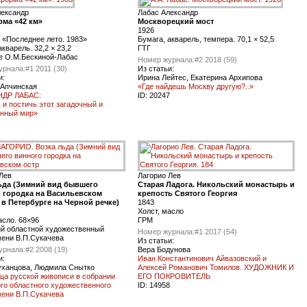
лександр
Лабас Александр
ма «42 км»
Москворецкий мост
1926
 «Последнее лето. 1983»
Бумага, акварель, темпера. 70,1 × 52,5
акварель. 32,2 × 23,2
ГТГ
е О.М.Бескиной-Лабас
Номер журнала:
#2 2018 (59)
урнала:
#1 2011 (30)
Из статьи:
и:
Ирина Лейтес, Екатерина Архипова
 Апчинская
«Где найдешь Москву другую?..»
НДР ЛАБАС:
ID:
20247
 и постичь этот загадочный и
енный мир»
Лев
Лагорио Лев
ьда (Зимний вид бывшего
Старая Ладога. Никольский монастырь и
 городка на Васильевском
крепость Святого Георгия
 в Петербурге на Черной речке)
1843
Холст, масло
асло. 68×96
ГРМ
ий областной художественный
Номер журнала:
#1 2017 (54)
мени В.П.Сукачева
Из статьи:
урнала:
#2 2008 (19)
Вера Бодунова
и:
Иван Константинович Айвазовский и
уханцова, Людмила Снытко
Алексей Романович Томилов. ХУДОЖНИК И
ща русской живописи в собрании
ЕГО ПОКРОВИТЕЛЬ
го областного художественного
ID:
14958
мени В.П.Сукачева