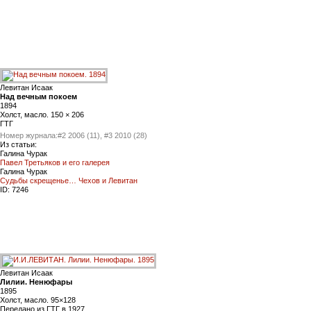
Левитан Исаак
Над вечным покоем
1894
Холст, масло. 150 × 206
ГТГ
Номер журнала:
#2 2006 (11), #3 2010 (28)
Из статьи:
Галина Чурак
Павел Третьяков и его галерея
Галина Чурак
Судьбы скрещенье… Чехов и Левитан
ID:
7246
Левитан Исаак
Лилии. Ненюфары
1895
Холст, масло. 95×128
Передано из ГТГ в 1927