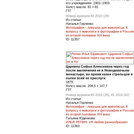
его учреждения». 1901–1903
Холст, масло. 81 × 81
ГТГ
Номер журнала:
#3 2010 (28)
Из статьи:
Наталья Горленко
Фотография - ловушка для живописца. К
вопросу о живописи и фотографии в России
во второй половине XIX века
ID:
11357
Царевна Софья Алексеевна через год
после заключения ее в Новодевичьем
монастыре, во время казни стрельцов и
пытки всей ее прислуги
1879
Холст, масло. 204,5 × 147,7
ГТГ
Номер журнала:
#3 2010 (28), #1 2019 (62)
Из статьи:
Наталья Горленко
Фотография - ловушка для живописца. К
вопросу о живописи и фотографии в России
во второй половине XIX века
Татьяна Юденкова
ИЛЬЯ РЕПИН: «Я люблю разнообразие»
ID:
11363