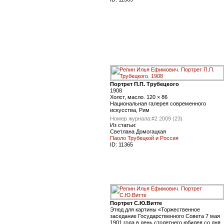
Портрет П.П. Трубецкого
1908
Холст, масло. 120 × 86
Национальная галерея современного
искусства, Рим
Номер журнала:
#2 2009 (23)
Из статьи:
Светлана Домогацкая
Паоло Трубецкой и Россия
ID:
11365
Портрет С.Ю.Витте
Этюд для картины «Торжественное
заседание Государственного Совета 7 мая
1901 года в день столетнего юбилея со дня