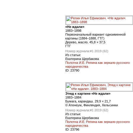
«Не ждали»
1883–1898
Первоначальный вариант одноименной
картины (1884–1888, ГТГ)
Дерево, масло. 45,8 × 37,5
ГТГ
Номер журнала:
#1 2019 (62)
Из статьи:
Екатерина Щербакова
Полотна И.Е. Репина как зеркало русского
народничества
ID:
23790
Этюд к картине «Не ждали»
1883–1884
Бумага, карандаш. 29,9 × 21,7
© Атенеум, Финляндия, Хельсинки
Номер журнала:
#1 2019 (62)
Из статьи:
Екатерина Щербакова
Полотна И.Е. Репина как зеркало русского
народничества
ID:
23796