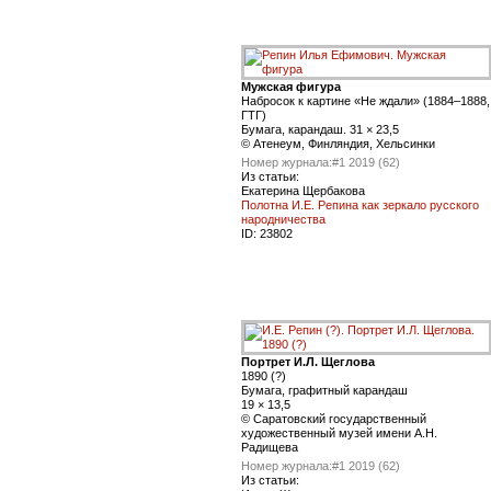
Мужская фигура
Набросок к картине «Не ждали» (1884–1888,
ГТГ)
Бумага, карандаш. 31 × 23,5
© Атенеум, Финляндия, Хельсинки
Номер журнала:
#1 2019 (62)
Из статьи:
Екатерина Щербакова
Полотна И.Е. Репина как зеркало русского
народничества
ID:
23802
Портрет И.Л. Щеглова
1890 (?)
Бумага, графитный карандаш
19 × 13,5
© Саратовский государственный
художественный музей имени А.Н.
Радищева
Номер журнала:
#1 2019 (62)
Из статьи: