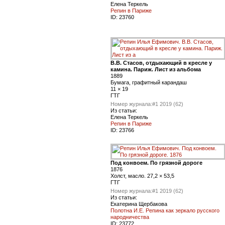
Елена Теркель
Репин в Париже
ID:
23760
В.В. Стасов, отдыхающий в кресле у
камина. Париж. Лист из альбома
1889
Бумага, графитный карандаш
11 × 19
ГТГ
Номер журнала:
#1 2019 (62)
Из статьи:
Елена Теркель
Репин в Париже
ID:
23766
Под конвоем. По грязной дороге
1876
Холст, масло. 27,2 × 53,5
ГТГ
Номер журнала:
#1 2019 (62)
Из статьи:
Екатерина Щербакова
Полотна И.Е. Репина как зеркало русского
народничества
ID:
23772