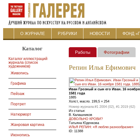
О ЖУРНАЛЕ
РУБРИКИ
НОВОСТИ
ФОНД «
Каталог
Работы
Фотографии
Каталог иллюстраций
журнала (список
Репин Илья Ефимович
художников)
Живопись
Графика
Иван Грозный и сын его Иван. 16 ноября
1581 года
Пейзаж
1885
Холст, масло. 199,5 × 254
Портрет
Номер журнала:
#1 2004 (02), #1 2019 (62)
Из статьи:
Натюрморт
В. Калашников
ДОВОЛЬНО КРОВИ?
Татьяна Юденкова
Жанровая картина
ИЛЬЯ РЕПИН: «Я люблю разнообразие»
ID:
11388
Иконопись