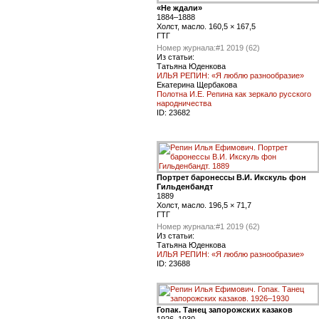
«Не ждали»
1884–1888
Холст, масло. 160,5 × 167,5
ГТГ
Номер журнала:
#1 2019 (62)
Из статьи:
Татьяна Юденкова
ИЛЬЯ РЕПИН: «Я люблю разнообразие»
Екатерина Щербакова
Полотна И.Е. Репина как зеркало русского
народничества
ID:
23682
Портрет баронессы В.И. Икскуль фон
Гильденбандт
1889
Холст, масло. 196,5 × 71,7
ГТГ
Номер журнала:
#1 2019 (62)
Из статьи:
Татьяна Юденкова
ИЛЬЯ РЕПИН: «Я люблю разнообразие»
ID:
23688
Гопак. Танец запорожских казаков