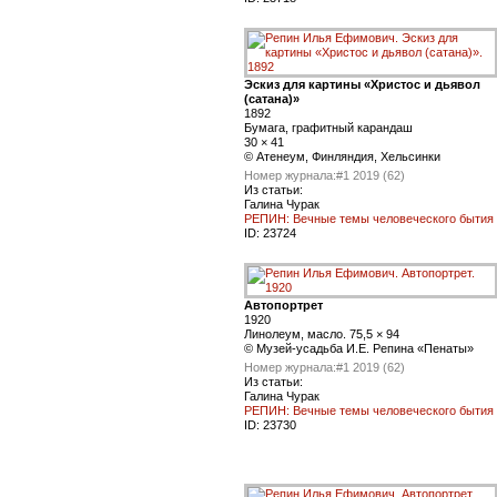
Эскиз для картины «Христос и дьявол
(сатана)»
1892
Бумага, графитный карандаш
30 × 41
© Атенеум, Финляндия, Хельсинки
Номер журнала:
#1 2019 (62)
Из статьи:
Галина Чурак
РЕПИН: Вечные темы человеческого бытия
ID:
23724
Автопортрет
1920
Линолеум, масло. 75,5 × 94
© Музей-усадьба И.Е. Репина «Пенаты»
Номер журнала:
#1 2019 (62)
Из статьи:
Галина Чурак
РЕПИН: Вечные темы человеческого бытия
ID:
23730