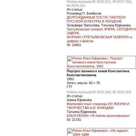
Номер журнала:
#2 2016 (51), #3 2017 (56),
#4 2018 (61)
Из статьи:
Розалинд П. Блейксли
ДОЛГОЖДАННЫЕ ГОСТИ: ПАНТЕОН
РУССКОЙ КУЛЬТУРЫ В ЛОНДОНЕ
Зельфира Трегулова, Татьяна Юденкова
Третьяковская галерея: ВЧЕРА, СЕГОДНЯ И
ЗАВТРА
ЖУРНАЛ «ТРЕТЬЯКОВСКАЯ ГАЛЕРЕЯ» в
цифрах и фактах
ID:
14551
Портрет великого князя Константина
Константиновича
1891
Холст, масло. 93 × 76
ГТГ
Номер журнала:
#3 2018 (60), #1 2019 (62)
Из статьи:
Алина Ефимова
Малоизвестные страницы ИЗ ЖИЗНИ И
ТВОРЧЕСТВА А.И. КУИНДЖИ
Татьяна Юденкова
ИЛЬЯ РЕПИН: «Я люблю разнообразие»
ID:
21731