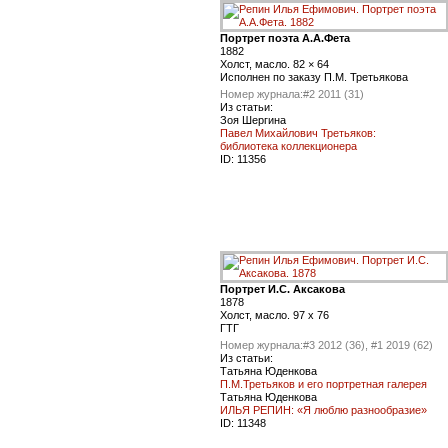
Портрет поэта А.А.Фета
1882
Холст, масло. 82 × 64
Исполнен по заказу П.М. Третьякова
Номер журнала:
#2 2011 (31)
Из статьи:
Зоя Шергина
Павел Михайлович Третьяков:
библиотека коллекционера
ID:
11356
Портрет И.С. Аксакова
1878
Холст, масло. 97 x 76
ГТГ
Номер журнала:
#3 2012 (36), #1 2019 (62)
Из статьи:
Татьяна Юденкова
П.М.Третьяков и его портретная галерея
Татьяна Юденкова
ИЛЬЯ РЕПИН: «Я люблю разнообразие»
ID:
11348