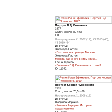
Портрет В.Д. Поленова
1877
Холст, масло. 80 × 65
ГТГ
Номер журнала:
#1 2007 (14), #3 2013 (40),
#3 2019 (64)
Из статьи:
Элеонора Пастон
«Поэтическая правда» Москвы
Элеонора Пастон
Москва, как много в этом звуке...
Елена Теркель
«Больная» В.Д. Поленова - кто она?
ID:
11342
Портрет Корнея Чуковского
1910
Холст, масло. 75,5 × 66
Номер журнала:
#1 2008 (18)
Из статьи:
Людмила Маркина
«Роковая Аврора». История с
продолжением
ID:
11369