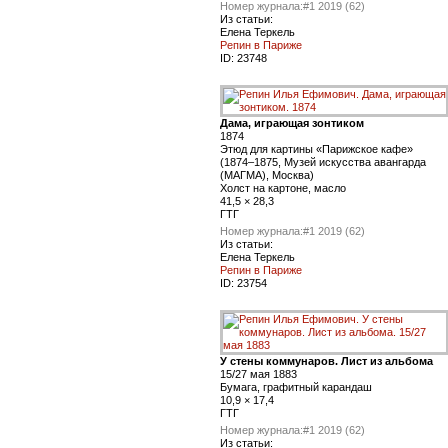
Номер журнала:
#1 2019 (62)
Из статьи:
Елена Теркель
Репин в Париже
ID:
23748
Дама, играющая зонтиком
1874
Этюд для картины «Парижское кафе»
(1874–1875, Музей искусства авангарда
(МАГМА), Москва)
Холст на картоне, масло
41,5 × 28,3
ГТГ
Номер журнала:
#1 2019 (62)
Из статьи:
Елена Теркель
Репин в Париже
ID:
23754
У стены коммунаров. Лист из альбома
15/27 мая 1883
Бумага, графитный карандаш
10,9 × 17,4
ГТГ
Номер журнала:
#1 2019 (62)
Из статьи: