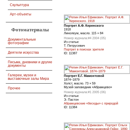
Скульптура
Арт-объекты
Портрет А.Ф. Керенского
Фотоматериалы
1918
Линолеум, масло. 115 × 84
Номер журнала:
#4 2004 (05)
Документальные
Из статьи:
фотографии
Т. Петрусевич
Портрет в поисках зрителя
Деятели искусства
ID:
11387
Письма, дневники и другие
документы
Галереи, музеи и
Портрет Е.Г. Мамонтовой
выставочные залы Мира
1874–1879
Холст, масло. 73 × 59
Музей-заповедник «Абрамцево»
Прочее
Номер журнала:
#1 2005 (06)
Из статьи:
Э. Пастон
Абрамцевские «беседы» с природой
ID:
11384