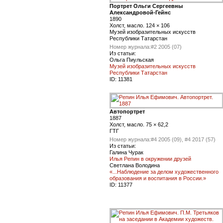
Портрет Ольги Сергеевны
Александровой-Гейнс
1890
Холст, масло. 124 × 106
Музей изобразительных искусств
Республики Татарстан
Номер журнала:
#2 2005 (07)
Из статьи:
Ольга Пиульская
Музей изобразительных искусств
Республики Татарстан
ID:
11381
Автопортрет
1887
Холст, масло. 75 × 62,2
ГТГ
Номер журнала:
#4 2005 (09), #4 2017 (57)
Из статьи:
Галина Чурак
Илья Репин в окружении друзей
Светлана Володина
«...Наблюдение за делом художественного
образования и воспитания в России.»
ID:
11377