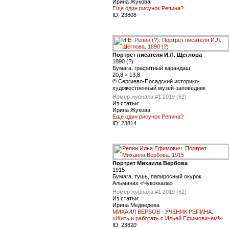
Ирина Жукова
Еще один рисунок Репина?
ID:
23808
Портрет писателя И.Л. Щеглова
1890 (?)
Бумага, графитный карандаш
20,8 × 13,8
© Сергиево-Посадский историко-
художественный музей-заповедник
Номер журнала:
#1 2019 (62)
Из статьи:
Ирина Жукова
Еще один рисунок Репина?
ID:
23814
Портрет Михаила Вербова
1915
Бумага, тушь, папиросный окурок
Альманах «Чукоккала»
Номер журнала:
#1 2019 (62)
Из статьи:
Ирина Медведева
МИХАИЛ ВЕРБОВ - УЧЕНИК РЕПИНА.
«Жить и работать с Ильей Ефимовичем!»
ID:
23820