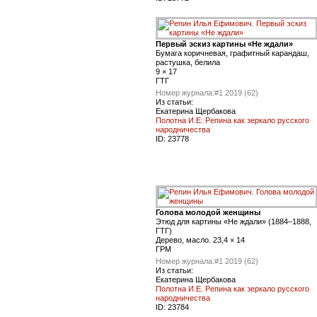
Первый эскиз картины «Не ждали»
Бумага коричневая, графитный карандаш,
растушка, белила
9 × 17
ГТГ
Номер журнала:
#1 2019 (62)
Из статьи:
Екатерина Щербакова
Полотна И.Е. Репина как зеркало русского
народничества
ID:
23778
Голова молодой женщины
Этюд для картины «Не ждали» (1884–1888,
ГТГ)
Дерево, масло. 23,4 × 14
ГРМ
Номер журнала:
#1 2019 (62)
Из статьи:
Екатерина Щербакова
Полотна И.Е. Репина как зеркало русского
народничества
ID:
23784