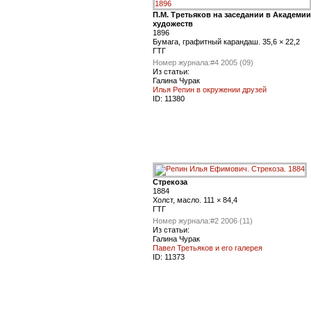
П.М. Третьяков на заседании в Академии
художеств
1896
Бумага, графитный карандаш. 35,6 × 22,2
ГТГ
Номер журнала:
#4 2005 (09)
Из статьи:
Галина Чурак
Илья Репин в окружении друзей
ID:
11380
Стрекоза
1884
Холст, масло. 111 × 84,4
ГТГ
Номер журнала:
#2 2006 (11)
Из статьи:
Галина Чурак
Павел Третьяков и его галерея
ID:
11373