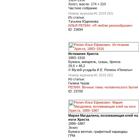
1926–1930
Холст, масло. 174 × 210
Частное собрание
Номер журнала:
#1 2019 (62)
Из статьи:
Татьяна Юденкова
ИЛЬЯ РЕПИН: «Я люблю разнообразие»
ID:
23694
Истязание Христа
1883–1916
Бумага, акварель, гуашь, бронза
29,5 × 48,2
© Музей-усадьба И.Е. Репина «Пенаты»
Номер журнала:
#1 2019 (62)
Из статьи:
Галина Чурак
РЕПИН: Вечные темы человеческого бытия
ID:
23700
Мария Магдалина, возливающая елей на
ноги Христа
1886–1887
Эскиз
Бумага желтая, графитный карандаш
ГРМ