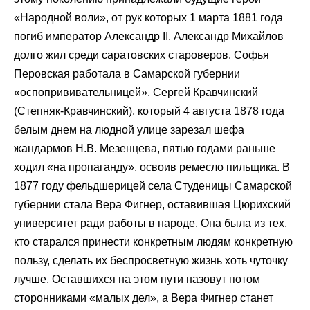
«Народной воли», от рук которых 1 марта 1881 года
погиб император Александр II. Александр Михайлов
долго жил среди саратовских староверов. Софья
Перовская работала в Самарской губернии
«оспопрививательницей». Сергей Кравчинский
(Степняк-Кравчинский), который 4 августа 1878 года
белым днем на людной улице зарезал шефа
жандармов Н.В. Мезенцева, пятью годами раньше
ходил «на пропаганду», освоив ремесло пильщика. В
1877 году фельдшерицей села Студеницы Самарской
губернии стала Вера Фигнер, оставившая Цюрихский
университет ради работы в народе. Она была из тех,
кто старался принести конкретным людям конкретную
пользу, сделать их беспросветную жизнь хоть чуточку
лучше. Оставшихся на этом пути назовут потом
сторонниками «малых дел», а Вера Фигнер станет