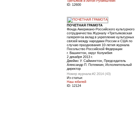
Третьяков и Антон Рубинштейн
ID:
12600
ПОЧЕТНАЯ ГРАМОТА
Фонда Американо-Российского культурного
сотрудничества Журналу «Третьяковская
галерея»за вклад в укрепление культурных
связей между народами России и США по
случаю празднования 10-летия журнала
Посольство Российской Федерации
г. Вашингтон, округ Колумбия
2 декабря 2013 г.
Джеймс У. Саймингтон, Председатель
Александр П. Потемкин, Исполнительный
директор
Номер журнала:
#2 2014 (43)
Из статьи:
Наш юбилей
ID:
12124