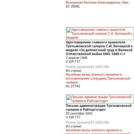
Вспоминая Евгению Александровну Ланг...
ID:
25591
Удостоверение главного хранителя
Третьяковской галереи С.И. Битюцкой к
медали «За доблестный труд в Великой
Отечественной войне 1941–1945 гг.»
2 апреля 1946
© ОР ГТГ
Номер журнала:
#1 2020 (66)
Из статьи:
Музейная жизнь военного времени в
воспоминаниях сотрудниц Третьяковской
галереи
ID:
27743
Письмо администрации Третьяковской
галереи в Райторготдел
23 сентября 1942
© ОР ГТГ
Номер журнала:
#1 2020 (66)
Из статьи:
Музейная жизнь военного времени в
воспоминаниях сотрудниц Третьяковской