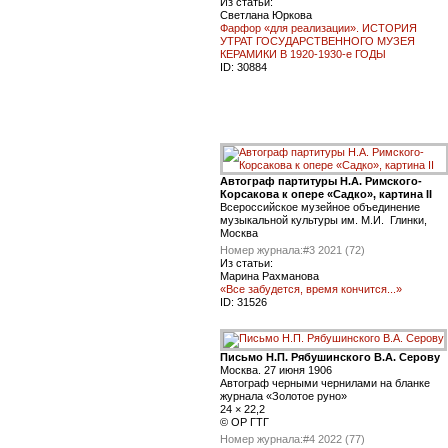
Из статьи:
Светлана Юркова
Фарфор «для реализации». ИСТОРИЯ
УТРАТ ГОСУДАРСТВЕННОГО МУЗЕЯ
КЕРАМИКИ В 1920-1930-е ГОДЫ
ID:
30884
Автограф партитуры Н.А. Римского-
Корсакова к опере «Садко», картина II
Всероссийское музейное объединение
музыкальной культуры им. М.И. Глинки,
Москва
Номер журнала:
#3 2021 (72)
Из статьи:
Марина Рахманова
«Все забудется, время кончится...»
ID:
31526
Письмо Н.П. Рябушинского В.А. Серову
Москва. 27 июня 1906
Автограф черными чернилами на бланке
журнала «Золотое руно»
24 × 22,2
© ОР ГТГ
Номер журнала:
#4 2022 (77)