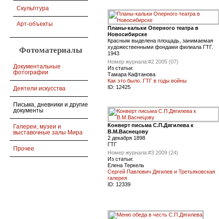
Скульптура
Арт-объекты
Планы-кальки Оперного театра в
Новосибирске
Красным выделена площадь, занимаемая
художественными фондами филиала ГТГ.
Фотоматериалы
1943
Номер журнала:
#2 2005 (07)
Документальные
Из статьи:
фотографии
Тамара Кафтанова
Как это было. ГТГ в годы войны
ID:
12425
Деятели искусства
Письма, дневники и другие
документы
Конверт письма С.П.Дягилева к
Галереи, музеи и
В.М.Васнецову
выставочные залы Мира
2 декабря 1898
ГТГ
Прочее
Номер журнала:
#3 2009 (24)
Из статьи:
Елена Теркель
Сергей Павлович Дягилев и Третьяковская
галерея
ID:
12339