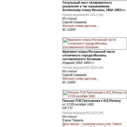
Титульный лист «Алфавитного
указателя» к так называемому
Хотевскому плану Москвы. 1852–1853 гг.
Номер журнала:
#1 2012 (34)
Из статьи:
Сергей Смирнов
Жёлтые сливы детства...
ID:
11944
Фрагмент плана Рогожской части
столичного города Москвы,
составленного Хотевым.
Издание 1852–1853 гг.
Номер журнала:
#1 2012 (34)
Из статьи:
Сергей Смирнов
Жёлтые сливы детства...
ID:
11955
Письмо П.М.Третьякова к И.Е.Репину
от 17/29 октября 1881
ОР ГТГ
Номер журнала:
#3 2012 (36)
Из статьи:
Елена Теркель
Дело жизни - служение искусству. Павел