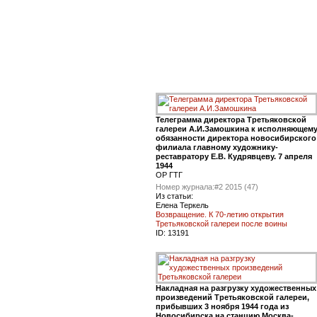
Телеграмма директора Третьяковской
галереи А.И.Замошкина к исполняющем
обязанности директора новосибирского
филиала главному художнику-
реставратору Е.В. Кудрявцеву. 7 апреля
1944
ОР ГТГ
Номер журнала:
#2 2015 (47)
Из статьи:
Елена Теркель
Возвращение. К 70-летию открытия
Третьяковской галереи после воины
ID:
13191
Накладная на разгрузку художественных
произведений Третьяковской галереи,
прибывших 3 ноября 1944 года из
Новосибирска на станцию Москва-