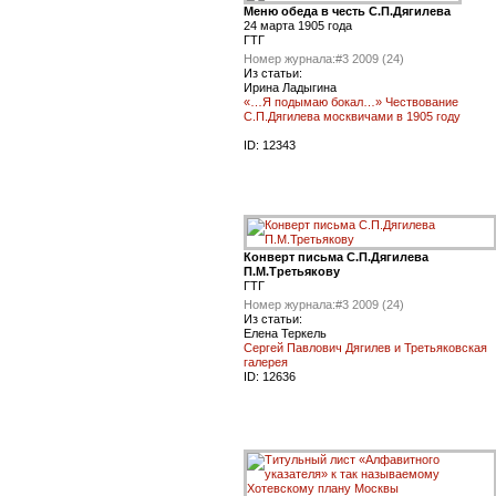
Меню обеда в честь С.П.Дягилева
24 марта 1905 года
ГТГ
Номер журнала:
#3 2009 (24)
Из статьи:
Ирина Ладыгина
«…Я подымаю бокал…» Чествование
С.П.Дягилева москвичами в 1905 году
ID:
12343
Конверт письма С.П.Дягилева
П.М.Третьякову
ГТГ
Номер журнала:
#3 2009 (24)
Из статьи:
Елена Теркель
Сергей Павлович Дягилев и Третьяковская
галерея
ID:
12636