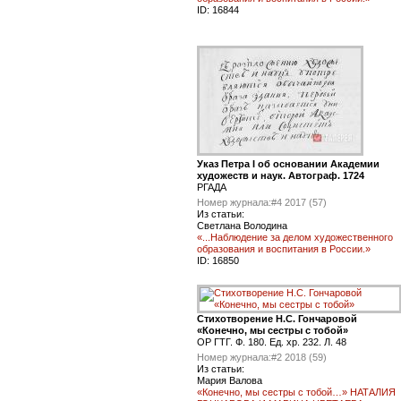
ID:
16844
Указ Петра I об основании Академии
художеств и наук. Автограф. 1724
РГАДА
Номер журнала:
#4 2017 (57)
Из статьи:
Светлана Володина
«...Наблюдение за делом художественного
образования и воспитания в России.»
ID:
16850
Стихотворение Н.С. Гончаровой
«Конечно, мы сестры с тобой»
ОР ГТГ. Ф. 180. Ед. хр. 232. Л. 48
Номер журнала:
#2 2018 (59)
Из статьи:
Мария Валова
«Конечно, мы сестры с тобой…» НАТАЛИЯ