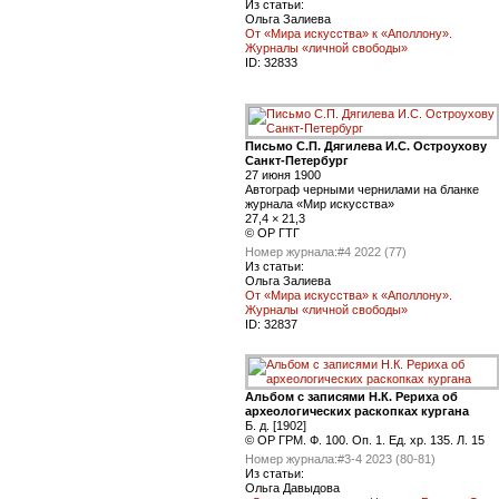
Из статьи:
Ольга Залиева
От «Мира искусства» к «Аполлону».
Журналы «личной свободы»
ID:
32833
Письмо С.П. Дягилева И.С. Остроухову
Санкт-Петербург
27 июня 1900
Автограф черными чернилами на бланке
журнала «Мир искусства»
27,4 × 21,3
© ОР ГТГ
Номер журнала:
#4 2022 (77)
Из статьи:
Ольга Залиева
От «Мира искусства» к «Аполлону».
Журналы «личной свободы»
ID:
32837
Альбом с записями Н.К. Рериха об
археологических раскопках кургана
Б. д. [1902]
© ОР ГРМ. Ф. 100. Оп. 1. Ед. хр. 135. Л. 15
Номер журнала:
#3-4 2023 (80-81)
Из статьи:
Ольга Давыдова