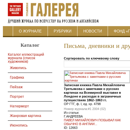
О ЖУРНАЛЕ
РУБРИКИ
НОВОСТИ
ФОНД «
Каталог
Письма, дневники и др
Каталог иллюстраций
журнала (список
Сортировать по ключевому слову
художников)
Живопись
Графика
Записная книжка Павла Михайловича
Пейзаж
Третьякова с заметками о русских
картинах на Всемирной выставке в
Лондоне и расходах в заграничных
Портрет
путешествиях 1862–1863 гг.
ОР ГТГ, ф. I, ед. хр. 4798
Натюрморт
Номер журнала:
#1 2004 (02)
Из статьи:
Жанровая картина
Г.АНДРЕЕВА
ПАВЕЛ МИХАЙЛОВИЧ ПОБЫВАЛ КАК
ОБЫЧНО В АНГЛИИ...
Иконопись
ID:
12663