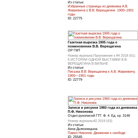
Из статьи:
Избранные страницы из дневника А.В.
Жиркевича о В.В. Верещагине. 1900–1901
годы
ID:
22775
Газетная вырезка 1905 года о
поминовении В.В. Верещагина
ОР ГМТ
Номер журнала:
Приложение к #4 2018 (61).
К ИСТОРИИ ОДНОЙ ВЫСТАВКИ В.В.
ВЕРЕЩАГИНА В ВИЛЬНЕ
Из статьи:
Письма В.В. Верещагина к А.В. Жиркевичу.
1900—1901 годы
ID:
22779
Записи и рисунки 1960 года из дневника
П.Ф. Никонова
Отдел рукописей ГТГ. Ф. 4. Ед. хр. 3148
Номер журнала:
#2 2019 (63)
Из статьи:
Анна Дьяконицына
Павел Никонов. Движение к свободе
ID:
25545