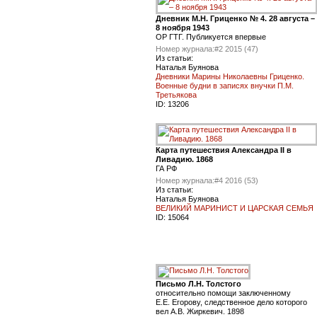
Дневник М.Н. Гриценко № 4. 28 августа –
8 ноября 1943
ОР ГТГ. Публикуется впервые
Номер журнала:
#2 2015 (47)
Из статьи:
Наталья Буянова
Дневники Марины Николаевны Гриценко.
Военные будни в записях внучки П.М.
Третьякова
ID:
13206
Карта путешествия Александра II в
Ливадию. 1868
ГА РФ
Номер журнала:
#4 2016 (53)
Из статьи:
Наталья Буянова
ВЕЛИКИЙ МАРИНИСТ И ЦАРСКАЯ СЕМЬЯ
ID:
15064
Письмо Л.Н. Толстого
относительно помощи заключенному
Е.Е. Егорову, следственное дело которого
вел А.В. Жиркевич. 1898