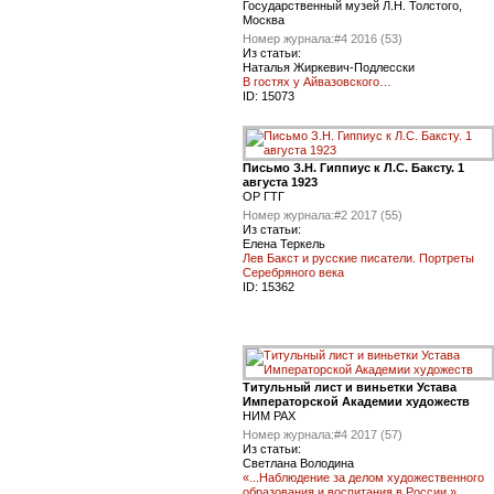
Государственный музей Л.Н. Толстого,
Москва
Номер журнала:
#4 2016 (53)
Из статьи:
Наталья Жиркевич-Подлесски
В гостях у Айвазовского…
ID:
15073
Письмо З.Н. Гиппиус к Л.С. Баксту. 1
августа 1923
ОР ГТГ
Номер журнала:
#2 2017 (55)
Из статьи:
Елена Теркель
Лев Бакст и русские писатели. Портреты
Серебряного века
ID:
15362
Титульный лист и виньетки Устава
Императорской Академии художеств
НИМ РАХ
Номер журнала:
#4 2017 (57)
Из статьи:
Светлана Володина
«...Наблюдение за делом художественного
образования и воспитания в России.»