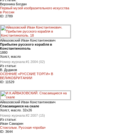
Вероника Богдан
Первый музей изобразительного искусства
в России
ID:
2789
Айвазовский Иван Константинович
Прибытие русского корабля в
Константинополь
1880
Холст, масло
Номер журнала:
#1 2004 (02)
Из статьи:
В. Дудаков
ОСЕННИЕ «РУССКИЕ ТОРГИ» В
ВЕЛИКОБРИТАНИИ
ID:
11529
Айвазовский Иван Константинович
Cпасающиеся на скале
Холст, масло. 32x26
Номер журнала:
#2 2007 (15)
Из статьи:
Иван Самарин
Стокгольм. Русская «проба»
ID:
3644