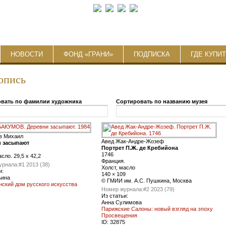
НОВОСТИ
ФОНД «ГРАНИ»
ПОДПИСКА
ГДЕ КУПИ
опись
вать по фамилии художника
Сортировать по названию музея
в Михаил
Авед Жак-Андре-Жозеф
 засыпают
Портрет П.Ж. де Кребийона
1746
сло. 29,5 x 42,2
Франция.
урнала:
#1 2013 (38)
Холст, масло
и:
140 × 109
ьина
© ГМИИ им. А.С. Пушкина, Москва
ский дом русского искусства
Номер журнала:
#2 2023 (79)
Из статьи:
Анна Сулимова
Парижские Салоны: новый взгляд на эпоху
Просвещения
ID:
32875