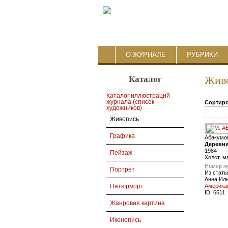
О ЖУРНАЛЕ
РУБРИКИ
Каталог
Жив
Каталог иллюстраций
журнала (список
Сортиро
художников)
Живопись
Графика
Абакумо
Деревни
1984
Пейзаж
Холст, ма
Номер ж
Портрет
Из стать
Анна Ил
Американ
Натюрморт
ID:
6511
Жанровая картина
Иконопись