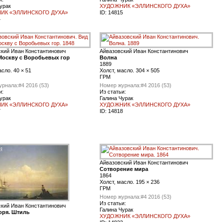
урак
ХУДОЖНИК «ЭЛЛИНСКОГО ДУХА»
ИК «ЭЛЛИНСКОГО ДУХА»
ID:
14815
4
ский Иван Константинович
Айвазовский Иван Константинович
Москву с Воробьевых гор
Волна
1889
асло. 40 × 51
Холст, масло. 304 × 505
ГРМ
урнала:
#4 2016 (53)
Номер журнала:
#4 2016 (53)
и:
Из статьи:
урак
Галина Чурак
ИК «ЭЛЛИНСКОГО ДУХА»
ХУДОЖНИК «ЭЛЛИНСКОГО ДУХА»
7
ID:
14818
Айвазовский Иван Константинович
Сотворение мира
1864
Холст, масло. 195 × 236
ГРМ
Номер журнала:
#4 2016 (53)
Из статьи:
ский Иван Константинович
Галина Чурак
оря. Штиль
ХУДОЖНИК «ЭЛЛИНСКОГО ДУХА»