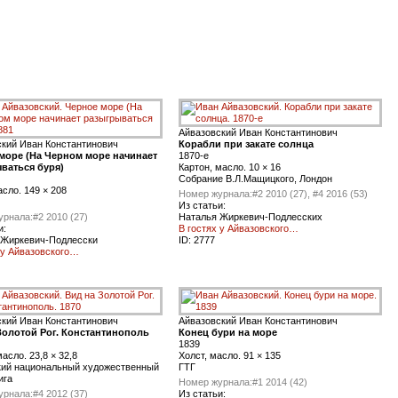
Айвазовский Иван Константинович
ский Иван Константинович
Корабли при закате cолнца
море (На Черном море начинает
1870-е
ваться буря)
Картон, масло. 10 × 16
Cобрание В.Л.Мащицкого, Лондон
асло. 149 × 208
Номер журнала:
#2 2010 (27), #4 2016 (53)
Из статьи:
урнала:
#2 2010 (27)
Наталья Жиркевич-Подлесских
и:
В гостях у Айвазовского…
 Жиркевич-Подлесски
ID:
2777
 у Айвазовского…
ский Иван Константинович
Айвазовский Иван Константинович
Золотой Рог. Константинополь
Конец бури на море
1839
масло. 23,8 × 32,8
Холст, масло. 91 × 135
кий национальный художественный
ГТГ
ига
Номер журнала:
#1 2014 (42)
урнала:
#4 2012 (37)
Из статьи: