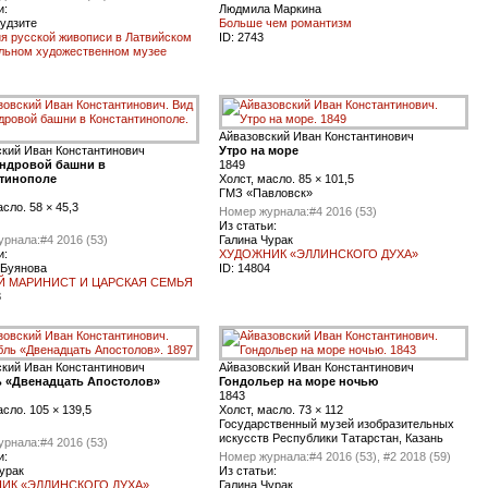
и:
Людмила Маркина
удзите
Больше чем романтизм
я русской живописи в Латвийском
ID:
2743
льном художественном музее
Айвазовский Иван Константинович
ский Иван Константинович
Утро на море
ндровой башни в
1849
тинополе
Холст, масло. 85 × 101,5
ГМЗ «Павловск»
асло. 58 × 45,3
Номер журнала:
#4 2016 (53)
Из статьи:
урнала:
#4 2016 (53)
Галина Чурак
и:
ХУДОЖНИК «ЭЛЛИНСКОГО ДУХА»
 Буянова
ID:
14804
Й МАРИНИСТ И ЦАРСКАЯ СЕМЬЯ
3
ский Иван Константинович
Айвазовский Иван Константинович
 «Двенадцать Апостолов»
Гондольер на море ночью
1843
асло. 105 × 139,5
Холст, масло. 73 × 112
Государственный музей изобразительных
искусств Республики Татарстан, Казань
урнала:
#4 2016 (53)
и:
Номер журнала:
#4 2016 (53), #2 2018 (59)
урак
Из статьи:
ИК «ЭЛЛИНСКОГО ДУХА»
Галина Чурак