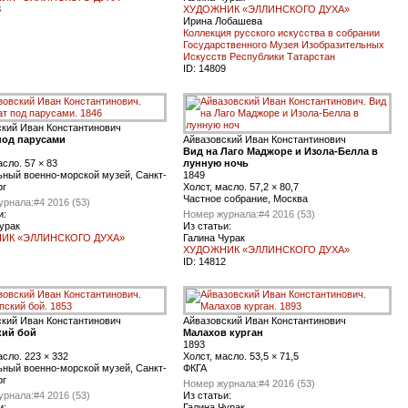
8
ХУДОЖНИК «ЭЛЛИНСКОГО ДУХА»
Ирина Лобашева
Коллекция русского искусства в собрании
Государственного Музея Изобразительных
Искусств Республики Татарстан
ID:
14809
ский Иван Константинович
под парусами
Айвазовский Иван Константинович
Вид на Лаго Маджоре и Изола-Белла в
асло. 57 × 83
лунную ночь
ный военно-морской музей, Санкт-
1849
рг
Холст, масло. 57,2 × 80,7
Частное собрание, Москва
урнала:
#4 2016 (53)
и:
Номер журнала:
#4 2016 (53)
урак
Из статьи:
ИК «ЭЛЛИНСКОГО ДУХА»
Галина Чурак
ХУДОЖНИК «ЭЛЛИНСКОГО ДУХА»
ID:
14812
ский Иван Константинович
Айвазовский Иван Константинович
кий бой
Малахов курган
1893
асло. 223 × 332
Холст, масло. 53,5 × 71,5
ный военно-морской музей, Санкт-
ФКГА
рг
Номер журнала:
#4 2016 (53)
урнала:
#4 2016 (53)
Из статьи:
и:
Галина Чурак