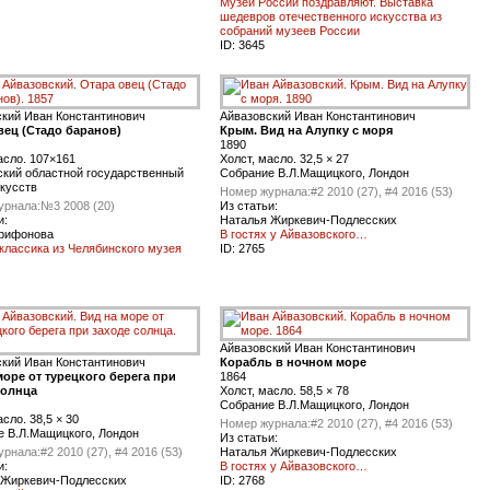
Музеи России поздравляют. Выставка
шедевров отечественного искусства из
собраний музеев России
ID:
3645
ский Иван Константинович
Айвазовский Иван Константинович
вец (Стадо баранов)
Крым. Вид на Алупку с моря
1890
асло. 107×161
Холст, масло. 32,5 × 27
ский областной государственный
Cобрание В.Л.Мащицкого, Лондон
кусств
Номер журнала:
#2 2010 (27), #4 2016 (53)
урнала:
№3 2008 (20)
Из статьи:
и:
Наталья Жиркевич-Подлесских
Трифонова
В гостях у Айвазовского…
классика из Челябинского музея
ID:
2765
Айвазовский Иван Константинович
ский Иван Константинович
Корабль в ночном море
море от турецкого берега при
1864
cолнца
Холст, масло. 58,5 × 78
Cобрание В.Л.Мащицкого, Лондон
асло. 38,5 × 30
Номер журнала:
#2 2010 (27), #4 2016 (53)
е В.Л.Мащицкого, Лондон
Из статьи:
урнала:
#2 2010 (27), #4 2016 (53)
Наталья Жиркевич-Подлесских
и:
В гостях у Айвазовского…
 Жиркевич-Подлесских
ID:
2768