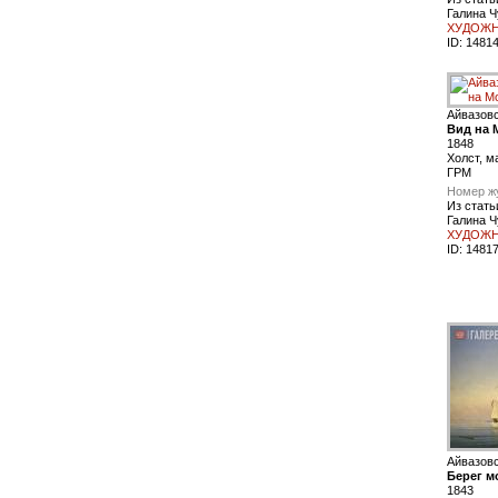
Галина Ч
ХУДОЖН
ID:
1481
Айвазов
Вид на 
1848
Холст, м
ГРМ
Номер ж
Из стать
Галина Ч
ХУДОЖН
ID:
1481
Айвазов
Берег м
1843