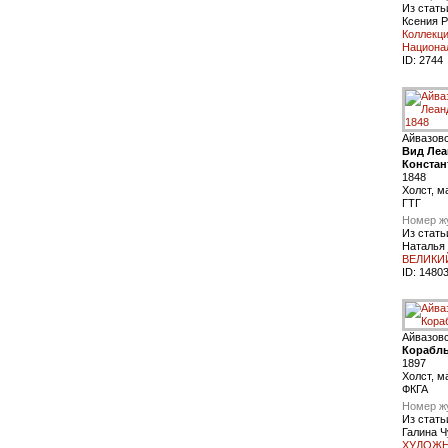
Из стать
Ксения Р
Коллекци
Национа
ID:
2744
Айвазов
Вид Леа
Констан
1848
Холст, м
ГТГ
Номер ж
Из стать
Наталья
ВЕЛИКИ
ID:
1480
Айвазов
Корабль
1897
Холст, м
ФКГА
Номер ж
Из стать
Галина Ч
ХУДОЖН