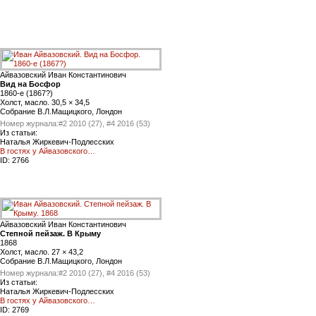
Айвазовский Иван Константинович
Вид на Босфор
1860-е (1867?)
Холст, масло. 30,5 × 34,5
Cобрание В.Л.Мащицкого, Лондон
Номер журнала:
#2 2010 (27), #4 2016 (53)
Из статьи:
Наталья Жиркевич-Подлесских
В гостях у Айвазовского…
ID:
2766
Айвазовский Иван Константинович
Степной пейзаж. В Крыму
1868
Холст, масло. 27 × 43,2
Cобрание В.Л.Мащицкого, Лондон
Номер журнала:
#2 2010 (27), #4 2016 (53)
Из статьи:
Наталья Жиркевич-Подлесских
В гостях у Айвазовского…
ID:
2769