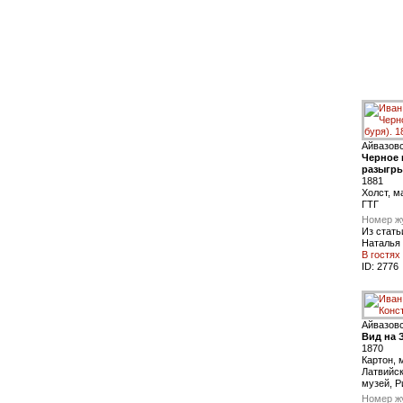
Айвазов
Черное 
разыгры
1881
Холст, м
ГТГ
Номер ж
Из стать
Наталья
В гостях
ID:
2776
Айвазов
Вид на 
1870
Картон, 
Латвийс
музей, Р
Номер ж