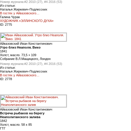
Номер журнала:
#2 2010 (27), #4 2016 (53)
Из статьи:
Наталья Жиркевич-Подлесских
В гостях у Айвазовского…
Галина Чурак
ХУДОЖНИК «ЭЛЛИНСКОГО ДУХА»
ID:
2775
Айвазовский Иван Константинович
Утро близ Неаполя. Вико
1841
Холст, масло. 73,5 × 109
Cобрание В.Л.Мащицкого, Лондон
Номер журнала:
#2 2010 (27), #4 2016 (53)
Из статьи:
Наталья Жиркевич-Подлесских
В гостях у Айвазовского…
ID:
2778
Айвазовский Иван Константинович
Встреча рыбаков на берегу
Неаполитанского залива
1842
Холст, масло. 58 х 85
ГТГ