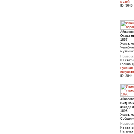
музей
ID:
3646
Айвазов
Отара о
1857
Холст, м
Челябин
музей ис
Номер ж
Из стать
Галина 
Русская 
искусств
ID:
2844
Айвазов
Вид на 
заходе 
1898
Холст, м
Cобрани
Номер ж
Из стать
Наталья