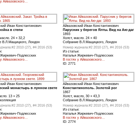
 у Айвазовского…
ский Иван Константинович
Айвазовский Иван Константинович
ройка в степи
Парусник у берегов Ялты. Вид на Аю-даг
1893
масло. 24 × 32,2
Холст, масло. 24 × 40
е В.Л.Мащицкого, Лондон
Cобрание В.Л.Мащицкого, Лондон
урнала:
#2 2010 (27), #4 2016 (53)
Номер журнала:
#2 2010 (27), #4 2016 (53)
и:
Из статьи:
 Жиркевич-Подлесских
Наталья Жиркевич-Подлесских
 у Айвазовского…
В гостях у Айвазовского…
ID:
2771
ский Иван Константинович
Айвазовский Иван Константинович
вский монастырь в лунном свете
Константинополь. Золотой рог
1867
асло. 13 × 25
Холст, масло, 30 × 43,3
коллекция
Cобрание В.Л.Мащицкого, Лондон
урнала:
#2 2010 (27), #4 2016 (53)
Номер журнала:
#2 2010 (27), #4 2016 (53)
и:
Из статьи:
 Жиркевич-Подлесских
Наталья Жиркевич-Подлесских
 у Айвазовского…
В гостях у Айвазовского…
ID:
2774