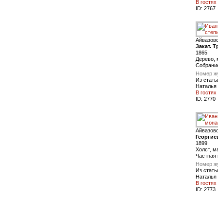
В гостях
ID:
2767
Айвазов
Закат. Т
1865
Дерево, 
Cобрани
Номер ж
Из стать
Наталья
В гостях
ID:
2770
Айвазов
Георгие
1899
Холст, м
Частная 
Номер ж
Из стать
Наталья
В гостях
ID:
2773