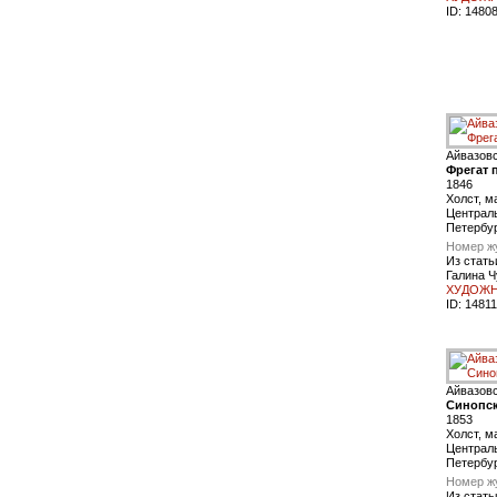
ID:
1480
Айвазов
Фрегат 
1846
Холст, м
Централь
Петербу
Номер ж
Из стать
Галина Ч
ХУДОЖН
ID:
14811
Айвазов
Синопс
1853
Холст, м
Централь
Петербу
Номер ж
Из стать