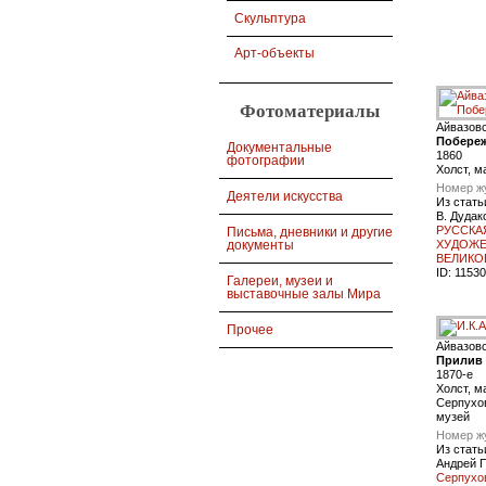
Скульптура
Арт-объекты
Фотоматериалы
Айвазов
Побере
Документальные
1860
фотографии
Холст, м
Номер ж
Деятели искусства
Из стать
В. Дудак
РУССКА
Письма, дневники и другие
ХУДОЖЕ
документы
ВЕЛИКО
ID:
11530
Галереи, музеи и
выставочные залы Мира
Прочее
Айвазов
Прилив
1870-е
Холст, м
Серпухо
музей
Номер ж
Из стать
Андрей 
Серпухо