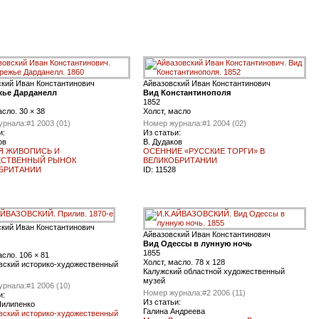
ский Иван Константинович
Айвазовский Иван Константинович
жье Дарданелл
Вид Константинополя
1852
асло. 30 × 38
Холст, масло
урнала:
#1 2003 (01)
Номер журнала:
#1 2004 (02)
и:
Из статьи:
ов
В. Дудаков
Я ЖИВОПИСЬ И
ОСЕННИЕ «РУССКИЕ ТОРГИ» В
СТВЕННЫЙ РЫНОК
ВЕЛИКОБРИТАНИИ
БРИТАНИИ
ID:
11528
ский Иван Константинович
Айвазовский Иван Константинович
Вид Одессы в лунную ночь
1855
асло. 106 × 81
Холст, масло. 78 х 128
вский историко-художественный
Калужский областной художественный
музей
урнала:
#1 2006 (10)
Номер журнала:
#2 2006 (11)
и:
Из статьи:
Пилипенко
Галина Андреева
вский историко-художественный