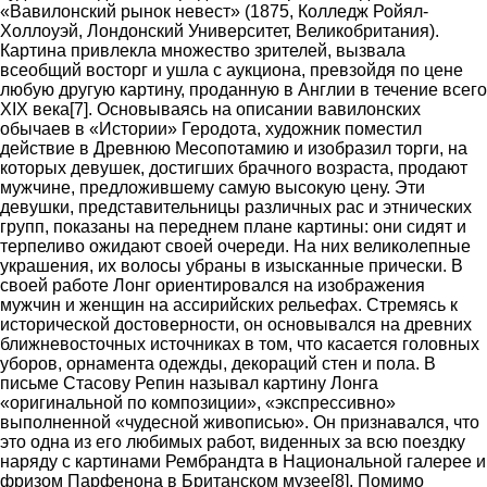
«Вавилонский рынок невест» (1875, Колледж Ройял-
Холлоуэй, Лондонский Университет, Великобритания).
Картина привлекла множество зрителей, вызвала
всеобщий восторг и ушла с аукциона, превзойдя по цене
любую другую картину, проданную в Англии в течение всего
XIX века[7]. Основываясь на описании вавилонских
обычаев в «Истории» Геродота, художник поместил
действие в Древнюю Месопотамию и изобразил торги, на
которых девушек, достигших брачного возраста, продают
мужчине, предложившему самую высокую цену. Эти
девушки, представительницы различных рас и этнических
групп, показаны на переднем плане картины: они сидят и
терпеливо ожидают своей очереди. На них великолепные
украшения, их волосы убраны в изысканные прически. В
своей работе Лонг ориентировался на изображения
мужчин и женщин на ассирийских рельефах. Стремясь к
исторической достоверности, он основывался на древних
ближневосточных источниках в том, что касается головных
уборов, орнамента одежды, декораций стен и пола. В
письме Стасову Репин называл картину Лонга
«оригинальной по композиции», «экспрессивно»
выполненной «чудесной живописью». Он признавался, что
это одна из его любимых работ, виденных за всю поездку
наряду с картинами Рембрандта в Национальной галерее и
фризом Парфенона в Британском музее[8]. Помимо