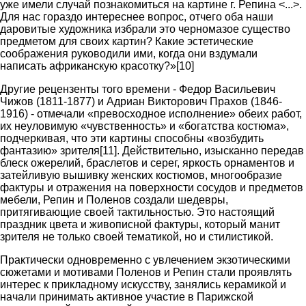
уже имели случай познакомиться на картине г. Репина <...>.
Для нас гораздо интереснее вопрос, отчего оба наши
даровитые художника избрали это черномазое существо
предметом для своих картин? Какие эстетические
соображения руководили ими, когда они вздумали
написать африканскую красотку?»[10]
Другие рецензенты того времени - Федор Васильевич
Чижов (1811-1877) и Адриан Викторович Прахов (1846-
1916) - отмечали «превосходное исполнение» обеих работ,
их неуловимую «чувственность» и «богатства костюма»,
подчеркивая, что эти картины способны «возбудить
фантазию» зрителя[11]. Действительно, изысканно передав
блеск ожерелий, браслетов и серег, яркость орнаментов и
затейливую вышивку женских костюмов, многообразие
фактуры и отражения на поверхности сосудов и предметов
мебели, Репин и Поленов создали шедевры,
притягивающие своей тактильностью. Это настоящий
праздник цвета и живописной фактуры, который манит
зрителя не только своей тематикой, но и стилистикой.
Практически одновременно с увлечением экзотическими
сюжетами и мотивами Поленов и Репин стали проявлять
интерес к прикладному искусству, занялись керамикой и
начали принимать активное участие в Парижской