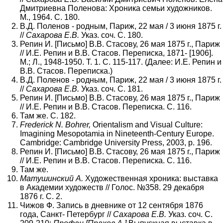
Дмитриевна Поленова: Хроника семьи художников.
М., 1964. С. 180.
В.Д. Поленов - родным, Париж, 22 мая / 3 июня 1875 г.
//
Сахарова Е.В.
Указ. соч. С. 180.
Репин И. [Письмо] В.В. Стасову, 26 мая 1875 г., Париж
// И.Е. Репин и В.В. Стасов. Переписка, 1871- [1906].
М.; Л., 1948-1950. Т. 1. С. 115-117. (Далее: И.Е. Репин и
В.В. Стасов. Переписка.)
В.Д. Поленов - родным, Париж, 22 мая / 3 июня 1875 г.
//
Сахарова Е.В.
Указ. соч. С. 181.
Репин И. [Письмо] В.В. Стасову, 26 мая 1875 г., Париж
// И.Е. Репин и В.В. Стасов. Переписка. С. 116.
Там же. С. 182.
Frederick N. Bohrer,
Orientalism and Visual Culture:
Imagining Mesopotamia in Nineteenth-Century Europe.
Cambridge: Cambridge University Press, 2003, p. 196.
Репин И. [Письмо] В.В. Стасову, 26 мая 1875 г., Париж
// И.Е. Репин и В.В. Стасов. Переписка. С. 116.
Там же.
Матушинский А.
Художественная хроника: выставка
в Академии художеств // Голос. №358. 29 декабря
1876 г. С. 2.
Чижов Ф. Запись в дневнике от 12 сентября 1876
года, Санкт- Петербург //
Сахарова Е.В.
Указ. соч. С.