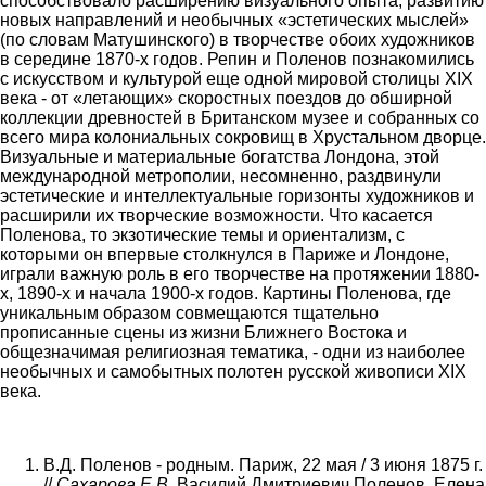
способствовало расширению визуального опыта, развитию
новых направлений и необычных «эстетических мыслей»
(по словам Матушинского) в творчестве обоих художников
в середине 1870-х годов. Репин и Поленов познакомились
с искусством и культурой еще одной мировой столицы XIX
века - от «летающих» скоростных поездов до обширной
коллекции древностей в Британском музее и собранных со
всего мира колониальных сокровищ в Хрустальном дворце.
Визуальные и материальные богатства Лондона, этой
международной метрополии, несомненно, раздвинули
эстетические и интеллектуальные горизонты художников и
расширили их творческие возможности. Что касается
Поленова, то экзотические темы и ориентализм, с
которыми он впервые столкнулся в Париже и Лондоне,
играли важную роль в его творчестве на протяжении 1880-
х, 1890-х и начала 1900-х годов. Картины Поленова, где
уникальным образом совмещаются тщательно
прописанные сцены из жизни Ближнего Востока и
общезначимая религиозная тематика, - одни из наиболее
необычных и самобытных полотен русской живописи XIX
века.
В.Д. Поленов - родным. Париж, 22 мая / 3 июня 1875 г.
//
Сахарова Е.В.
Василий Дмитриевич Поленов. Елена