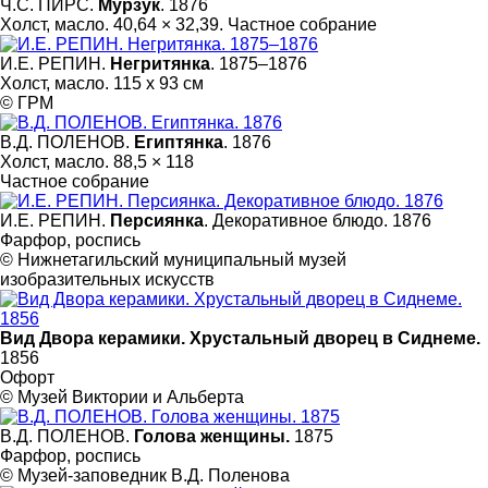
Ч.С. ПИРС.
Мурзук
. 1876
Холст, масло. 40,64 × 32,39. Частное собрание
И.Е. РЕПИН.
Негритянка
. 1875–1876
Холст, масло. 115 x 93 см
© ГРМ
В.Д. ПОЛЕНОВ.
Египтянка
. 1876
Холст, масло. 88,5 × 118
Частное собрание
И.Е. РЕПИН.
Персиянка
. Декоративное блюдо. 1876
Фарфор, роспись
© Нижнетагильский муниципальный музей
изобразительных искусств
Вид Двора керамики. Хрустальный дворец в Сиднеме.
1856
Офорт
© Музей Виктории и Альберта
В.Д. ПОЛЕНОВ.
Голова женщины.
1875
Фарфор, роспись
© Mузей-заповедник В.Д. Поленова