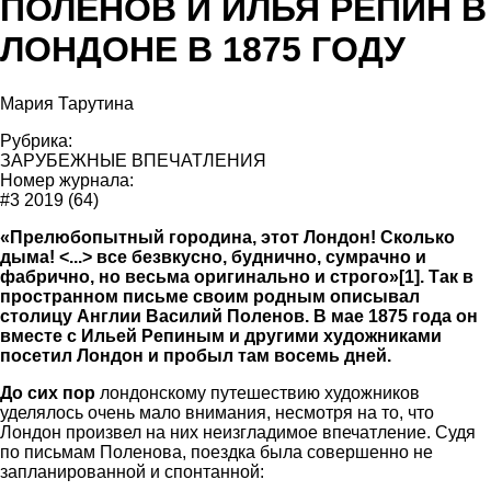
ПОЛЕНОВ И ИЛЬЯ РЕПИН В
ЛОНДОНЕ В 1875 ГОДУ
Мария Тарутина
Рубрика:
ЗАРУБЕЖНЫЕ ВПЕЧАТЛЕНИЯ
Номер журнала:
#3 2019 (64)
«Прелюбопытный городина, этот Лондон! Сколько
дыма! <...> все безвкусно, буднично, сумрачно и
фабрично, но весьма оригинально и строго»[1]. Так в
пространном письме своим родным описывал
столицу Англии Василий Поленов. В мае 1875 года он
вместе с Ильей Репиным и другими художниками
посетил Лондон и пробыл там восемь дней.
До сих пор
лондонскому путешествию художников
уделялось очень мало внимания, несмотря на то, что
Лондон произвел на них неизгладимое впечатление. Судя
по письмам Поленова, поездка была совершенно не
запланированной и спонтанной: