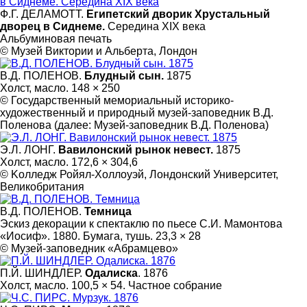
Ф.Г. ДЕЛАМОТТ.
Египетский дворик Хрустальный
дворец в Сиднеме.
Середина XIX века
Альбуминовая печать
© Музей Виктории и Альберта, Лондон
В.Д. ПОЛЕНОВ.
Блудный сын.
1875
Холст, масло. 148 × 250
© Государственный мемориальный историко-
художественный и природный музей-заповедник В.Д.
Поленова (далее: Музей-заповедник В.Д. Поленова)
Э.Л. ЛОНГ.
Вавилонский рынок невест.
1875
Холст, масло. 172,6 × 304,6
© Kолледж Ройял-Холлоуэй, Лондонский Университет,
Великобритания
В.Д. ПОЛЕНОВ.
Темница
Эскиз декорации к спектаклю по пьесе С.И. Мамонтова
«Иосиф». 1880. Бумага, тушь. 23,3 × 28
© Музей-заповедник «Абрамцево»
П.Й. ШИНДЛЕР.
Одалиска
. 1876
Холст, масло. 100,5 × 54. Частное собрание