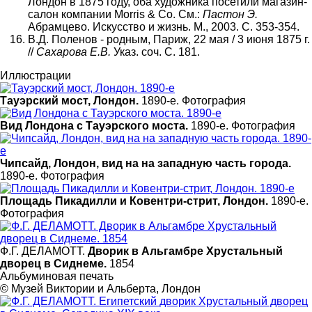
Лондон в 1875 году, оба художника посетили магазин-
салон компании Morris & Co. См.:
Пастон Э.
Абрамцево. Искусство и жизнь. М., 2003. С. 353-354.
В.Д. Поленов - родным, Париж, 22 мая / 3 июня 1875 г.
//
Сахарова Е.В.
Указ. соч. С. 181.
Иллюстрации
Тауэрский мост, Лондон.
1890-е. Фотография
Вид Лондона с Тауэрского моста.
1890-е. Фотография
Чипсайд, Лондон, вид на на западную часть города.
1890-e. Фотография
Площадь Пикадилли и Ковентри-стрит, Лондон.
1890-e.
Фотография
Ф.Г. ДЕЛАМОТТ.
Дворик в Альгамбре Хрустальный
дворец в Сиднеме.
1854
Альбуминовая печать
© Музей Виктории и Альберта, Лондон