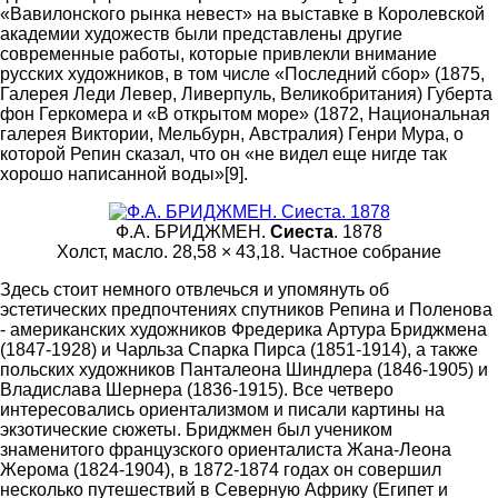
«Вавилонского рынка невест» на выставке в Королевской
академии художеств были представлены другие
современные работы, которые привлекли внимание
русских художников, в том числе «Последний сбор» (1875,
Галерея Леди Левер, Ливерпуль, Великобритания) Губерта
фон Геркомера и «В открытом море» (1872, Национальная
галерея Виктории, Мeльбурн, Австралия) Генри Мура, о
которой Репин сказал, что он «не видел еще нигде так
хорошо написанной воды»[9].
Ф.А. БРИДЖМЕН.
Сиеста
. 1878
Холст, масло. 28,58 × 43,18. Частное собрание
Здесь стоит немного отвлечься и упомянуть об
эстетических предпочтениях спутников Репина и Поленова
- американских художников Фредерика Артура Бриджмена
(1847-1928) и Чарльза Спарка Пирса (1851-1914), а также
польских художников Панталеона Шиндлера (1846-1905) и
Владислава Шернера (1836-1915). Все четверо
интересовались ориентализмом и писали картины на
экзотические сюжеты. Бриджмен был учеником
знаменитого французского ориенталиста Жана-Леона
Жерома (1824-1904), в 1872-1874 годах он совершил
несколько путешествий в Северную Африку (Египет и