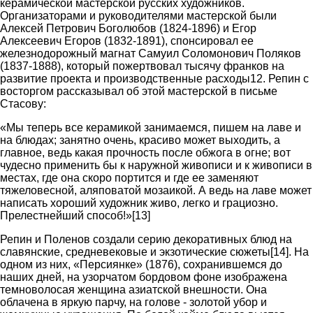
керамической мастерской русских художников.
Организаторами и руководителями мастерской были
Алексей Петрович Боголюбов (1824-1896) и Егор
Алексеевич Егоров (1832-1891), спонсировал ее
железнодорожный магнат Самуил Соломонович Поляков
(1837-1888), который пожертвовал тысячу франков на
развитие проекта и производственные расходы12. Репин с
восторгом рассказывал об этой мастерской в письме
Стасову:
«Мы теперь все керамикой занимаемся, пишем на лаве и
на блюдах; занятно очень, красиво может выходить, а
главное, ведь какая прочность после обжога в огне; вот
чудесно применить бы к наружной живописи и к живописи в
местах, где она скоро портится и где ее заменяют
тяжеловесной, аляповатой мозаикой. А ведь на лаве может
написать хороший художник живо, легко и грациозно.
Прелестнейший способ!»[13]
Репин и Поленов создали серию декоративных блюд на
славянские, средневековые и экзотические сюжеты[14]. На
одном из них, «Персиянке» (1876), сохранившемся до
наших дней, на узорчатом бордовом фоне изображена
темноволосая женщина азиатской внешности. Она
облачена в яркую парчу, на голове - золотой убор и