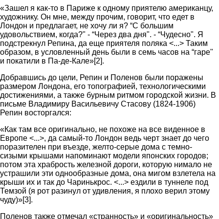
«Зашел я как-то в Париже к одному приятелю американцу,
художнику. Он мне, между прочим, говорит, что едет в
Лондон и предлагает, не хочу ли я? “С большим
удовольствием, когда?" - “Через два дня". - “Чудесно". Я
подстрекнул Репина, да еще приятеля поляка <...> Таким
образом, в условленный день были в семь часов на “гаре"
и покатили в Па-де-Кале»[2].
Добравшись до цели, Репин и Поленов были поражены
размером Лондона, его топографией, технологическими
достижениями, а также бурным ритмом городской жизни. В
письме Владимиру Васильевичу Стасову (1824-1906)
Репин восторгался:
«Как там все оригинально, не похоже на все виденное в
Европе <...>, да самый-то Лондон ведь черт знает до чего
поразителен при въезде, желто-серые дома с темно-
сизыми крышами напоминают модели японских городов;
потом эта храбрость железной дороги, которую нимало не
устрашили эти однообразные дома, она мигом взлетела на
крыши их и так до Чаринькрос. <...> ездили в туннеле под
Темзой (я рот разинул от удивления, я плохо верил этому
чуду)»[3].
Поленов также отмечал «странность» и «оригинальность»