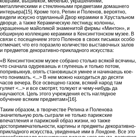
коврами, вышивкой, мебелью, украшениями,
металлическими и стеклянными предметами домашнего
интерьера[15]. Кроме того, Репин и Поленов, вероятно,
видели искусно отделанный Двор керамики в Хрустальном
дворце, а также Керамическую лестницу, колонны,
украшенные майоликой знаменитой фирмы «Минтон», и
обширную коллекцию керамики в Кенсингтонском музее. В
связи с посещением этого Поленов в своих письмах особо
отмечает, что его поразило количество выставочных залов
и предметов декоративно-прикладного искусства:
«В Кенсингтонском музее собрано столько всякой всячины,
что сначала одуреваешь и глупеешь и только потом,
попривыкнув, опять становишься умнее и начинаешь кое-
что понимать. <...> В нем можно находиться до десяти
часов вечера. Все освещено газом, всякий народ там
гуляет <...> и все смотрят, толкуют и чему-нибудь да
научаются. Цель этого учреждения есть наглядное
обучение всяким предметам»[16].
Таким образом, в творчестве Репина и Поленова
значительную роль сыграли не только парижские
впечатления и парижский образ жизни, но также
достопримечательности, картины и предметы декоративно-
прикладного искусства, увиденные ими в Лондоне. Все это