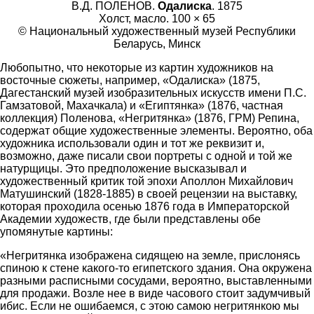
В.Д. ПОЛЕНОВ.
Одалиска
. 1875
Холст, масло. 100 × 65
© Национальный художественный музей Республики
Беларусь, Минск
Любопытно, что некоторые из картин художников на
восточные сюжеты, например, «Одалиска» (1875,
Дагестанский музей изобразительных искусств имени П.С.
Гамзатовой, Махачкала) и «Египтянка» (1876, частная
коллекция) Поленова, «Негритянка» (1876, ГРМ) Репина,
содержат общие художественные элементы. Вероятно, оба
художника использовали один и тот же реквизит и,
возможно, даже писали свои портреты с одной и той же
натурщицы. Это предположение высказывал и
художественный критик той эпохи Аполлон Михайлович
Матушинский (1828-1885) в своей рецензии на выставку,
которая проходила осенью 1876 года в Императорской
Академии художеств, где были представлены обе
упомянутые картины:
«Негритянка изображена сидящею на земле, прислонясь
спиною к стене какого-то египетского здания. Она окружена
разными расписными сосудами, вероятно, выставленными
для продажи. Возле нее в виде часового стоит задумчивый
ибис. Если не ошибаемся, с этою самою негритянкою мы