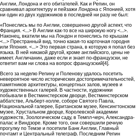
Англии, Лондона и его обитателей. Как и Репин, он
сравнивал архитектуру и пейзажи Лондона с Японией, хотя
ни один из двух художников в последней ни разу не был:
«Понеслись мы по Англии, совершенно другой аспект, что
Франция. <...> В Англии как-то все на широкую ногу <...>.
Наконец, вкатили мы на Лондон и понеслись по крышам
<...> Престранный вид, точно какая-то карточная городня
или Япония. <...> Это первая страна, в которую я попал без
языка. В ней никакой другой, кроме английского, цены не
имеет. Англичанин, даже если и знает по-французски, не
ответит вам ни слова на вопрос французский[4].
Всего за неделю Репину и Поленову удалось посетить
невероятное число исторических достопримечательностей,
памятников архитектуры, концертных залов, музеев и
художественных галерей. В частности, художники
побывали в Вестминстерском дворце, Вестминстерском
аббатстве, Альберт-холле, соборе Святого Павла,
Национальной галерее, Британском музее, Кенсингтонском
музее, Хрустальном дворце, Королевской академии
художеств, Зоологическом саду, в Темпл-черч, Александра-
палас и Виндзоре. Кроме того, они совершили речную
прогулку по Темзе и посетили Банк Англии, Главный
почтамт и Центральный телеграф. Последним Репин