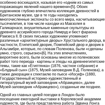
особенно восхищался, называя его «одним из самых
поражающих явлений нашего времени»[5]. Обоих
художников глубоко впечатлила коллекция древностей в
Британском музее, где в те годы находились
многочисленные экспонаты со всего мира, насчитывающие
тысячелетия, в том числе находки из Мавзолея в
Галикарнасе, внушительные каменные скульптуры из
древнего ассирийского города Нимруд и бюст фараона
Рамзеса II. В своих письмах художники упоминают
различные «архитектурные дворы» Хрустального дворца, в
частности, Египетский дворик, Помпейский двор и дворик в
Альгамбре, которые, по словам Поленова, были «сделаны
умно, строго, серьезно»[6]. На этих впечатлениях,
вероятнее всего, были основаны многие из поленовских
работ того периода - картины и этюды на древнеегипетские
темы, такие как «Египтянка» (1876, частное собрание) и
«Блудный сын» (1875, Музей-заповедник В.Д. Поленова), а
также декорации к спектаклю по пьесе «Иосиф» (1880,
Государственный историко-художественный и
литературный музей-заповедник «Абрамцево», далее
Музей-заповедник «Абрамцево»), созданные им позднее.
Одной из главных целей поездки в Лондон было
посещение ежегодной выставки в Королевской академии
художеств, где была представлена работа Эдвина Лонга