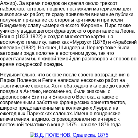
Алжир). За время поездок он сделал около трехсот
набросков, которые позднее послужили материалом для
живописных работ; те сразу привлекли внимание публики,
получили признание со стороны критиков и принесли
Бриджмену славу «американского Жерома». Пирс также
учился у выдающегося французского ориенталиста Леона
Бонна (1833-1922) и создал множество картин на
восточную тематику, таких как «Мурзук» (1876) и «Арабский
ювелир» (1882). Наконец Шиндлер и Шернер тоже были
авторами ряда полотен в восточном духе, так что
ориентализм был живой темой для разговоров и споров во
время лондонской поездки.
Неудивительно, что вскоре после своего возвращения в
Париж Поленов и Репин написали несколько работ на
экзотические сюжеты. Хотя оба художника еще до своей
поездки в Англию, несомненно, были знакомы с
древностями Египта и Ближнего Востока, а также с
современными работами французских ориенталистов,
широко представленными в коллекциях Лувра и на
ежегодных Парижских салонах. Именно лондонские
впечатления, видимо, спровоцировали их интерес к
восточной тематике в конце 1875 - начале 1876 года.