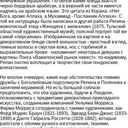
жемчужные украшения. По белой кайме блюда вьются
черно-бордовые арабески, а в верхней ее части имеется
надпись на арабском языке. Это цитата из Корана: «Нет
Бога, кроме Аллаха, а Мухаммад - Посланник Аллаха». С
той же натурщицы была написана и другая работа Репина -
живописный этюд «Женщина с кинжалом» (1875, Тульский
областной художественный музей), поясной портрет той же
самой «персиянки». Изображенная на картине и на
декоративном блюде своей внешностью - яростный взгляд,
темные волосы и смуглая кожа, нос с горбинкой и
выразительные брови - напоминает некоторых девушек с
картины Лонга «Вавилонский рынок невест»: по-видимому,
Репин охотно воплощал в творчестве свои лондонские
впечатления.
Не вполне очевидно, какие еще обстоятельства помимо
дружбы с Боголюбовым подтолкнули Репина и Поленова к
занятиям керамикой. Но есть большой соблазн
предположить, что оба художника, будучи в Лондоне,
познакомились с предметами декоративно-прикладного
искусства, созданными компанией Уильяма Морриса.
Фирма Морриса сотрудничала с такими художниками, как
Форд Мэдокс Браун (1821-1893), Эдвард Берн-Джонс (1833-
1898) и Данте Габриэль Россетти (1828-1882), которые
работали с обоями ручного изготовления, тканями,