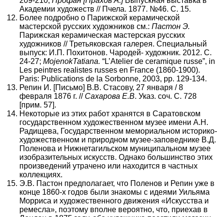
209-210;
Профан [Прахов А.]
Выпускная выставка в
Академии художеств // Пчела. 1877. №46. С. 15.
Более подробно о Парижской керамической
мастерской русских художников см.:
Пастон Э.
Парижская керамическая мастерская русских
художников // Третьяковская галерея. Специальный
выпуск: И.П. Похитонов. Чародей- художник. 2012. С.
24-27;
Mojenok
Tatiana
.
“L’Atelier de ceramique russe”, in
Les peintres realistes russes en France (1860-1900).
Paris: Publications de la Sorbonne, 2003, pp. 129-134.
Репин И. [Письмо] В.В. Стасову, 27 января / 8
февраля 1876 г. //
Сахарова Е.В
. Указ. соч. С. 728
[прим. 57].
Некоторые из этих работ хранятся в Саратовском
государственном художественном музее имени А.Н.
Радищева, Государственном мемориальном историко-
художественном и природном музее-заповеднике В.Д.
Поленова и Нижнетагильском муниципальном музее
изобразительных искусств. Однако большинство этих
произведений утрачено или находится в частных
коллекциях.
Э.В. Пастон предполагает, что Поленов и Репин уже в
конце 1860-х годов были знакомы с идеями Уильяма
Морриса и художественного движения «Искусства и
ремесла», поэтому вполне вероятно, что, приехав в