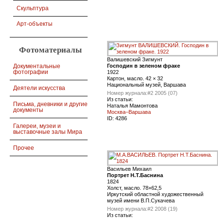
Скульптура
Арт-объекты
Фотоматериалы
Валишевский Зигмунт
Господин в зеленом фраке
Документальные
фотографии
1922
Картон, масло. 42 × 32
Национальный музей, Варшава
Деятели искусства
Номер журнала:
#2 2005 (07)
Из статьи:
Письма, дневники и другие
Наталья Мамонтова
документы
Москва–Варшава
ID:
4286
Галереи, музеи и
выставочные залы Мира
Прочее
Васильев Михаил
Портрет Н.Т.Баснина
1824
Холст, масло. 78×62,5
Иркутский областной художественный
музей имени В.П.Сукачева
Номер журнала:
#2 2008 (19)
Из статьи: