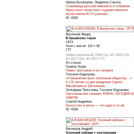
Ирина Буханцова, Людмила Снытко
Сокровища русской живописи в собрании
Иркутского областного художественного
музея имени В.П.Сукачева
ID:
4302
Васильев Федор
В Крымских горах
1873
Холст, масло. 116 × 90
ГТГ
Номер журнала:
#2 2006 (11), #1 2009 (22),
#3 2017 (56), #4 2022 (77)
Из статьи:
Галина Чурак
Павел Третьяков и его галерея
Татьяна Юденкова
«Стремление быть полезным обществу…»
К 175-летию со дня рождения Сергея
Михайловича Третьякова
Зельфира Трегулова, Татьяна Юденкова
Третьяковская галерея: ВЧЕРА, СЕГОДНЯ И
ЗАВТРА
Сергей Андрияка
Искусство и жизнь — это одно и то же
ID:
4306
Васнецов Андрей
Осенний пейзаж с охотниками