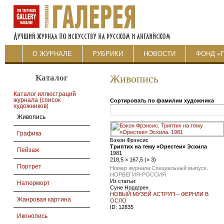
О ЖУРНАЛЕ
РУБРИКИ
НОВОСТИ
ФОНД «
Каталог
Живопись
Каталог иллюстраций
журнала (список
Сортировать по фамилии художника
художников)
Живопись
Графика
Бэкон Фрэнсис
Триптих на тему «Орестеи» Эсхила
Пейзаж
1981
218,5 × 167,5 (× 3)
Портрет
Номер журнала:
Специальный выпуск.
НОРВЕГИЯ-РОССИЯ
Из статьи:
Натюрморт
Суне Нордгрен
НОВЫЙ МУЗЕЙ АСТРУП – ФЕРНЛИ В
Жанровая картина
ОСЛО
ID:
12835
Иконопись