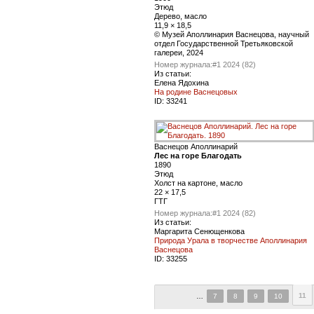
Этюд
Дерево, масло
11,9 × 18,5
© Музей Аполлинария Васнецова, научный
отдел Государственной Третьяковской
галереи, 2024
Номер журнала:
#1 2024 (82)
Из статьи:
Елена Ядохина
На родине Васнецовых
ID:
33241
Васнецов Аполлинарий
Лес на горе Благодать
1890
Этюд
Холст на картоне, масло
22 × 17,5
ГТГ
Номер журнала:
#1 2024 (82)
Из статьи:
Маргарита Сенющенкова
Природа Урала в творчестве Аполлинария
Васнецова
ID:
33255
11
…
7
8
9
10