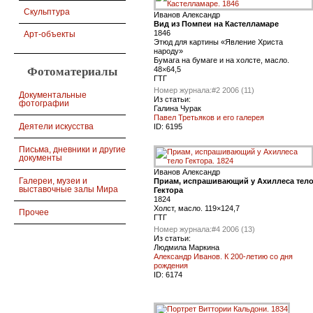
Скульптура
Иванов Александр
Вид из Помпеи на Кастелламаре
1846
Арт-объекты
Этюд для картины «Явление Христа
народу»
Бумага на бумаге и на холсте, масло.
48×64,5
Фотоматериалы
ГТГ
Номер журнала:
#2 2006 (11)
Документальные
Из статьи:
фотографии
Галина Чурак
Павел Третьяков и его галерея
Деятели искусства
ID:
6195
Письма, дневники и другие
документы
Иванов Александр
Галереи, музеи и
Приам, испрашивающий у Ахиллеса тел
выставочные залы Мира
Гектора
1824
Холст, масло. 119×124,7
Прочее
ГТГ
Номер журнала:
#4 2006 (13)
Из статьи:
Людмила Маркина
Александр Иванов. К 200-летию со дня
рождения
ID:
6174