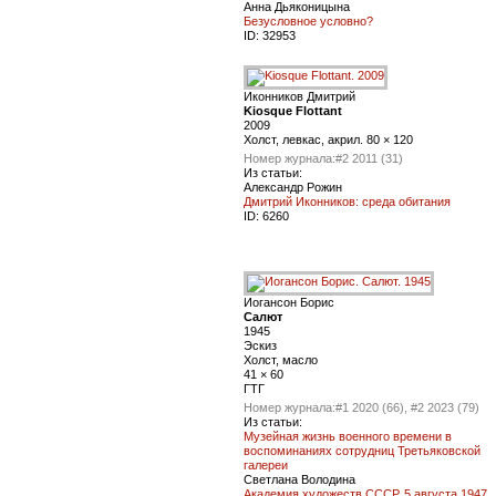
Анна Дьяконицына
Безусловное условно?
ID:
32953
Иконников Дмитрий
Kiosque Flottant
2009
Холст, левкас, акрил. 80 × 120
Номер журнала:
#2 2011 (31)
Из статьи:
Александр Рожин
Дмитрий Иконников: среда обитания
ID:
6260
Иогансон Борис
Салют
1945
Эскиз
Холст, масло
41 × 60
ГТГ
Номер журнала:
#1 2020 (66), #2 2023 (79)
Из статьи:
Музейная жизнь военного времени в
воспоминаниях сотрудниц Третьяковской
галереи
Светлана Володина
Академия художеств СССР. 5 августа 1947