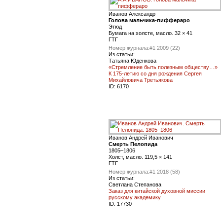
Иванов Александр
Голова мальчика-пиффераро
Этюд
Бумага на холсте, масло. 32 × 41
ГТГ
Номер журнала:
#1 2009 (22)
Из статьи:
Татьяна Юденкова
«Стремление быть полезным обществу…»
К 175-летию со дня рождения Сергея
Михайловича Третьякова
ID:
6170
Иванов Андрей Иванович
Смерть Пелопида
1805–1806
Холст, масло. 119,5 × 141
ГТГ
Номер журнала:
#1 2018 (58)
Из статьи:
Светлана Степанова
Заказ для китайской духовной миссии
русскому академику
ID:
17730