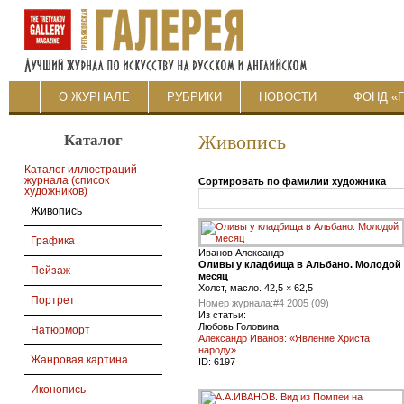
О ЖУРНАЛЕ
РУБРИКИ
НОВОСТИ
ФОНД «
Каталог
Живопись
Каталог иллюстраций
журнала (список
Сортировать по фамилии художника
художников)
Живопись
Графика
Иванов Александр
Оливы у кладбища в Альбано. Молодой
Пейзаж
месяц
Холст, масло. 42,5 × 62,5
Портрет
Номер журнала:
#4 2005 (09)
Из статьи:
Любовь Головина
Натюрморт
Александр Иванов: «Явление Христа
народу»
Жанровая картина
ID:
6197
Иконопись