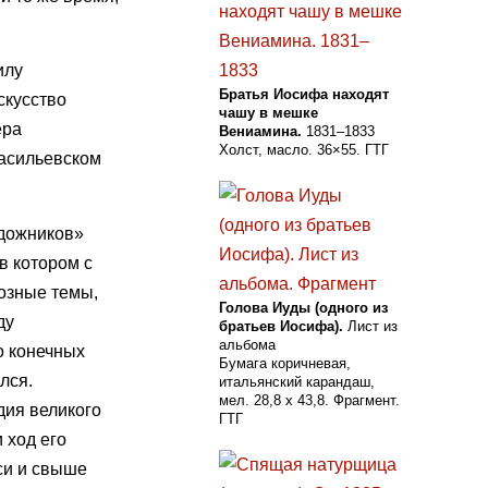
илу
Братья Иосифа находят
скусство
чашу в мешке
ера
Вениамина.
1831–1833
Холст, масло. 36×55. ГТГ
Васильевском
удожников»
в котором с
иозные темы,
Голова Иуды (одного из
ду
братьев Иосифа).
Лист из
альбома
о конечных
Бумага коричневая,
лся.
итальянский карандаш,
мел. 28,8 х 43,8. Фрагмент.
дия великого
ГТГ
 ход его
си и свыше