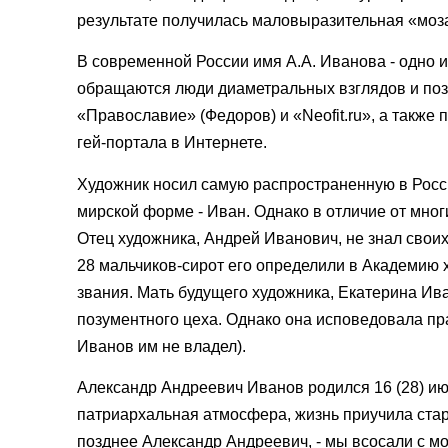
результате получилась маловыразительная «моз
В современной России имя А.А. Иванова - одно 
обращаются люди диаметральных взглядов и пози
«Православие» (Федоров) и «Neofit.ru», а также 
гей-портала в Интернете.
Художник носил самую распространенную в Росси
мирской форме - Иван. Однако в отличие от мно
Отец художника, Андрей Иванович, не знал своих
28 мальчиков-сирот его определили в Академию
звания. Мать будущего художника, Екатерина Ив
позументного цеха. Однако она исповедовала пра
Иванов им не владел).
Александр Андреевич Иванов родился 16 (28) ию
патриархальная атмосфера, жизнь приучила стар
позднее Александр Андреевич, - мы всосали с мо