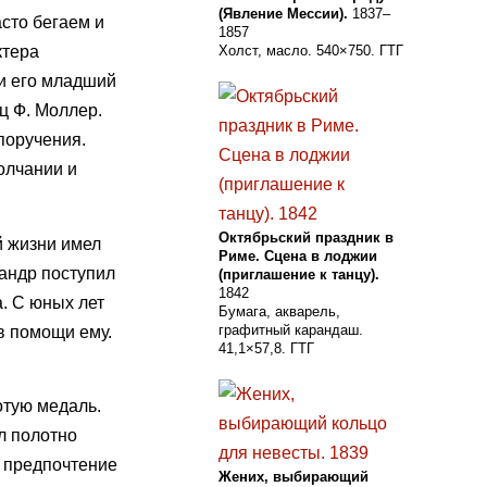
(Явление Мессии).
1837–
сто бегаем и
1857
ктера
Холст, масло. 540×750. ГТГ
 и его младший
ц Ф. Моллер.
поручения.
олчании и
Октябрьский праздник в
й жизни имел
Риме. Сцена в лоджии
андр поступил
(приглашение к танцу).
1842
а. С юных лет
Бумага, акварель,
графитный карандаш.
в помощи ему.
41,1×57,8. ГТГ
отую медаль.
л полотно
в предпочтение
Жених, выбирающий