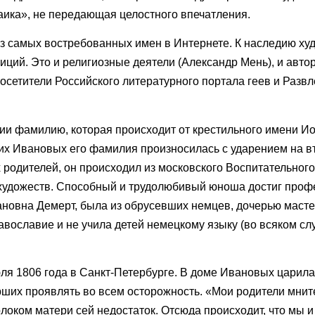
аика», не передающая целостного впечатления.
из самых востребованных имен в Интернете. К наследию ху
ций. Это и религиозные деятели (Александр Мень), и авто
посетители Российского литературного портала геев и Разв
и фамилию, которая происходит от крестильного имени Ио
гих Ивановых его фамилия произносилась с ударением на в
 родителей, он происходил из московского Воспитательного
 художеств. Способный и трудолюбивый юноша достиг проф
ановна Демерт, была из обрусевших немцев, дочерью маст
вославие и не учила детей немецкому языку (во всяком слу
ля 1806 года в Санкт-Петербурге. В доме Ивановых царила
ших проявлять во всем осторожность. «Мои родители мните
локом матери сей недостаток. Отсюда происходит, что мы 