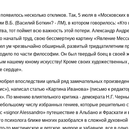
появилось несколько откликов. Так, 5 июля в «Московских 
 В.Б. (Василий Боткин? - ЛМ), в котором говорилось: «Кто 
ва, тот поймет всю важность этой потери. Александр Андр
но начатый труд, свою бессмертную картину «Явление Месси
имел ум чрезвычайно обширный, развитый тридцатилетним 
ыходило по части философии. Он был твердый боец в своей 
тым нашему юному искусству! Кроме своих художественных 
е сердце».
иобрел впоследствии целый ряд замечательных произведен
ис»), написал статью «Картина Иванова» (письмо к редакто
». По мнению влиятельного критика - демократа Н.Г. Черн
ебольшому числу избранных гениев, которые решительно с
с «signor Alessandro» путешествие в Альбано и Фраскати и
ого психолога ближе многих разобрался в сложной духовной
то-то мистическое и детское, мудрое и забавное, все в одно