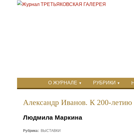
Перейти к основному содержанию
Skip to search
Primary menu
О ЖУРНАЛЕ
РУБРИКИ
Вторичное меню
Александр Иванов. К 200-летию
Людмила Маркина
Рубрика:
ВЫСТАВКИ