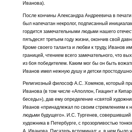
Иванова).
После кончины Александра Андреевича в печати 
был напечатан некролог, подписанный инициалами
гордится замечательными людьми нашего отечест
пятьдесят третьем году жизни, окончив свой дав
Кроме своего таланта и любви к труду, Иванов 
границей, чтением всего замечательного, что в
из боя победителем. Каким мог бы он быть вожа
Иванов имел нежную душу и детски простодушно
Религиозный философ А.С. Хомяков, который пр
Иванова (в том числе «Аполлон, Гиацинт и Кипар
беседы»), дав ему определение «святой художник
Иванов «принадлежал по своим стремлениям к н
людьми будущего». И.С. Тургенев, совершивший 
художника в Петербурге, с прозорливостью тонк
А. Иванова. Писатель вспоминал: «. в нем было ч