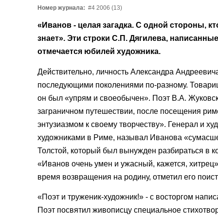
Номер журнала:
#4 2006 (13)
«Иванов - целая загадка. С одной стороны, кто
знает». Эти строки С.П. Дягилева, написанные
отмечается юбилей художника.
Действительно, личность Александра Андреевич
последующими поколениями по-разному. Товарищ
он был «упрям и своеобычен». Поэт В.А. Жуков
заграничном путешествии, после посещения рим
энтузиазмом к своему творчеству». Генерал и ху
художниками в Риме, называл Иванова «сумасше
Толстой, который был вынужден разбираться в к
«Иванов очень умен и ужасный, кажется, хитрец
время возвращения на родину, отметил его поис
«Поэт и труженик-художник!» - с восторгом напи
Поэт посвятил живописцу специальное стихотворе