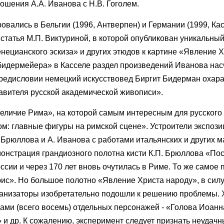
шения А.А. Иванова с Н.В. Гоголем.
вались в Бельгии (1996, Антверпен) и Германии (1999, Кас
татья М.П. Виктуриной, в которой опубликован уникальны
ецианского эскиза» и других этюдов к картине «Явление 
 бидермейера» в Касселе раздел произведений Иванова на
предисловии немецкий искусствовед Биргит Бидерман охар
авителя русской академической живописи».
Величие Рима», на которой самым интересным для русского
ом: главные фигуры на римской сцене». Устроители экспози
 Брюллова и А. Иванова с работами итальянских и других м
онстрация грандиозного полотна кисти К.П. Брюллова «По
сии и через 170 лет вновь очутилась в Риме. То же самое 
рис». Но большое полотно «Явление Христа народу», в сил
ганизаторы изобретательно подошли к решению проблемы. 
ами (всего восемь) отдельных персонажей - «Голова Иоанн
 и др. К сожалению, эксперимент следует признать неудачн