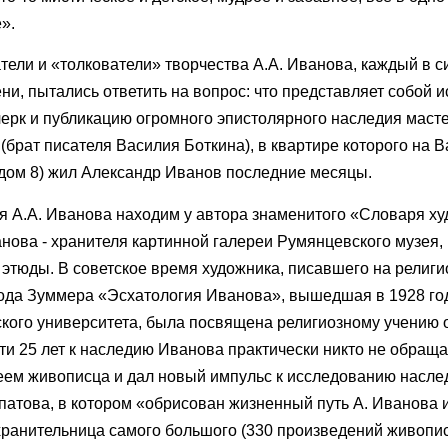
».
ли и «толкователи» творчества А.А. Иванова, каждый в с
ни, пытались ответить на вопрос: что представляет собой и
ерк и публикацию огромного эпистолярного наследия маст
(брат писателя Василия Боткина), в квартире которого на 
е дом 8) жил Александр Иванов последние месяцы.
я А.А. Иванова находим у автора знаменитого «Словаря х
анова - хранителя картинной галереи Румянцевского музея, 
 этюды. В советское время художника, писавшего на религ
лода Зуммера «Эсхатология Иванова», вышедшая в 1928 го
кого университета, была посвящена религиозному учению 
чти 25 лет к наследию Иванова практически никто не обраща
еем живописца и дал новый импульс к исследованию насле
атова, в котором «обрисован жизненный путь А. Иванова и
- хранительница самого большого (330 произведений живопи