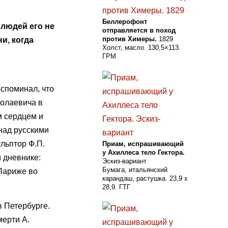
Беллерофонт
х людей его не
отправляется в поход
против Химеры.
1829
и, когда
Холст, масло. 130,5×113.
ГРМ
споминал, что
колаевича в
м сердцем и
 над русскими
льптор Ф.П.
Приам, испрашивающий
у Ахиллеса тело Гектора.
 дневнике:
Эскиз-вариант
Бумага, итальянский
 Париже во
карандаш, растушка. 23,9 х
28,9. ГТГ
в Петербурге.
мерти А.