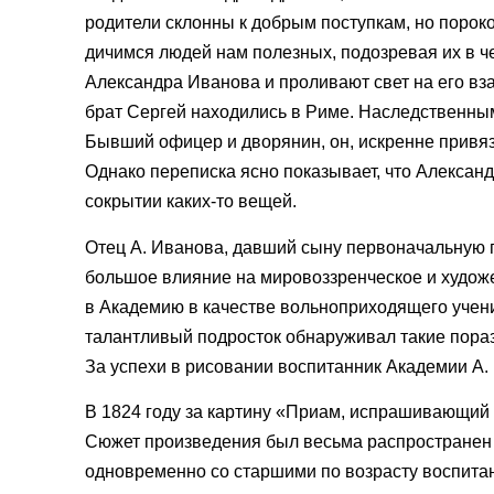
родители склонны к добрым поступкам, но порок
дичимся людей нам полезных, подозревая их в ч
Александра Иванова и проливают свет на его вз
брат Сергей находились в Риме. Наследственным
Бывший офицер и дворянин, он, искренне привяз
Однако переписка ясно показывает, что Алексан
сокрытии каких-то вещей.
Отец А. Иванова, давший сыну первоначальную п
большое влияние на мировоззренческое и худож
в Академию в качестве вольноприходящего ученик
талантливый подросток обнаруживал такие пораз
За успехи в рисовании воспитанник Академии А.
В 1824 году за картину «Приам, испрашивающий 
Сюжет произведения был весьма распространен
одновременно со старшими по возрасту воспитан