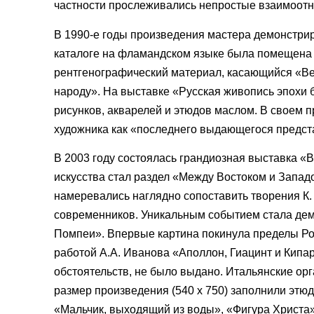
частности прослеживались непростые взаимоотно
В 1990-е годы произведения мастера демонстриро
каталоге на фламандском языке была помещена с
рентгенографический материал, касающийся «Вен
народу». На выставке «Русская живопись эпохи
рисунков, акварелей и этюдов маслом. В своем 
художника как «последнего выдающегося предст
В 2003 году состоялась грандиозная выставка «
искусства стал раздел «Между Востоком и Запад
намеревались наглядно сопоставить творения К.
современников. Уникальным событием стала дем
Помпеи». Впервые картина покинула пределы Рос
работой А.А. Иванова «Аполлон, Гиацинт и Кипа
обстоятельств, не было выдано. Итальянские ор
размер произведения (540 х 750) заполнили этюд
«Мальчик, выходящий из воды», «Фигура Христа»