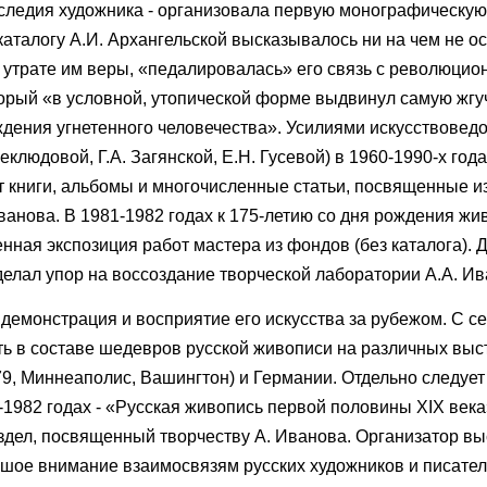
наследия художника - организовала первую монографическу
каталогу А.И. Архангельской высказывалось ни на чем не о
 утрате им веры, «педалировалась» его связь с революцио
торый «в условной, утопической форме выдвинул самую жг
дения угнетенного человечества». Усилиями искусствовед
людовой, Г.А. Загянской, Е.Н. Гусевой) в 1960-1990-х года
т книги, альбомы и многочисленные статьи, посвященные 
ванова. В 1981-1982 годах к 175-летию со дня рождения жи
ная экспозиция работ мастера из фондов (без каталога). 
делал упор на воссоздание творческой лаборатории А.А. Ив
 демонстрация и восприятие его искусства за рубежом. С с
ть в составе шедевров русской живописи на различных выс
79, Миннеаполис, Вашингтон) и Германии. Отдельно следует 
1982 годах - «Русская живопись первой половины XIX века»
здел, посвященный творчеству А. Иванова. Организатор вы
шое внимание взаимосвязям русских художников и писател