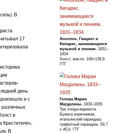
сель). В
й
Христа
считывал 17
Аполлон, Гиацинт и
Кипарис, занимающиеся
актеризовала
музыкой и пением.
1831–
1834
Холст, масло. 100×139,9.
ГТГ
 историка
ции
астеров-
следний день
произошло и с
Голова Марии
Магдалины.
1833–1835
у различных
Три этюда-варианта.
Бумага коричневая,
Холст в
итальянский карандаш,
а Крестителя»,
графитный карандаш. 59,7
х 45,6. ГТГ
ым. В