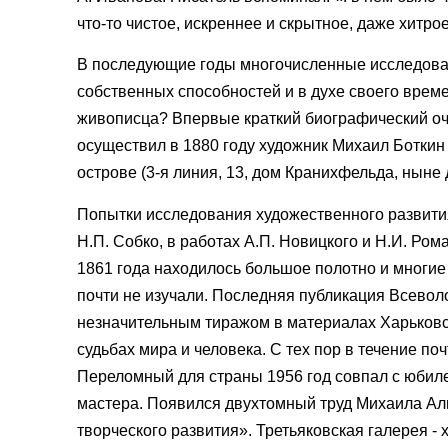
что-то чистое, искреннее и скрытное, даже хитрое
В последующие годы многочисленные исследовате
собственных способностей и в духе своего време
живописца? Впервые краткий биографический оч
осуществил в 1880 году художник Михаил Боткин 
острове (3-я линия, 13, дом Кранихфельда, нын
Попытки исследования художественного развити
Н.П. Собко, в работах А.П. Новицкого и Н.И. Ром
1861 года находилось большое полотно и многие
почти не изучали. Последняя публикация Всево
незначительным тиражом в материалах Харьковс
судьбах мира и человека. С тех пор в течение по
Переломный для страны 1956 год совпал с юбил
мастера. Появился двухтомный труд Михаила Алп
творческого развития». Третьяковская галерея 