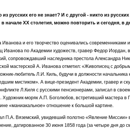
 из русских его не знает? И с другой - никто из русски
 в начале XX столетия, можно повторить и сегодня, в дн
а Иванова и его творчество оценивались современниками и
 Иванова по Академии художеств, гравер Федор Иордан, в
ский, сопровождавший наследника престола Александра Ни
ской мастерской А. Иванова отметил: «Живописец с добры
дожник-любитель Л.И. Киль, будучи в должности начальника
дшим мистиком». А вице-президент Академии, гравер и ску
онфликте Л.Киля с русскими пенсионерами, записал в своем
». Художник-моряк А.П. Боголюбов, встретивший мастера в
тине «маниакальное» отношение к большой картине.
сал П.А. Вяземский, увидевший полотно «Явление Миссии» 
ние, датированное 30 июня 1858 года (за четыре дня до с