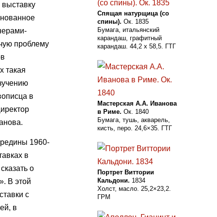
ю выставку
Спящая натурщица (со
снованное
спины).
Ок. 1835
Бумага, итальянский
нерами-
карандаш, графитный
учую проблему
карандаш. 44,2 х 58,5. ГТГ
ов
х такая
изучению
вописца в
Мастерская А.А. Иванова
Директор
в Риме.
Ок. 1840
Бумага, тушь, акварель,
анова.
кисть, перо. 24,6×35. ГТГ
ередины 1960-
тавках в
сказать о
Портрет Виттории
Кальдони.
1834
. В этой
Холст, масло. 25,2×23,2.
ставки с
ГРМ
ей, в