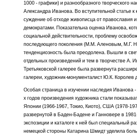
1000 - графики) и разнообразного творческого 
Александра Иванова. Во вступительной статье к 
суждение об отходе живописца от православия и
демократами. Показательна оценка Иванова, ко
социальной действительности, проблему освобож
последующего поколения (М.М. Аленовым, М.Г. Нек
тенденциозность была преодолена. Вышли в све
отдельных произведений и тем в творчестве А. И
Третьяковской галерее была развернута расширен
галереи, художник-монументалист Ю.К. Королев 
Особая страница в изучении наследия Иванова -
х годов произведения художника стали показыва
Японии (1966-1967, Токио, Киото), США (1978-19
развернутой в Баден-Бадене и Ганновере в 1981-
экспозиции и каталоге к ней был специальный ра
немецкой стороны Катарина Шмидт уделила боль