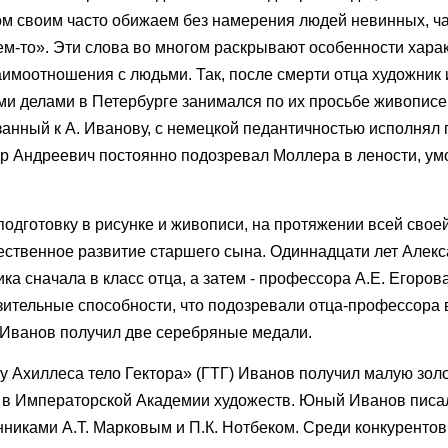
ом своим часто обижаем без намерения людей невинных, ча
ем-то». Эти слова во многом раскрывают особенности хара
аимоотношения с людьми. Так, после смерти отца художник
и делами в Петербурге занимался по их просьбе живописе
анный к А. Иванову, с немецкой педантичностью исполнял 
др Андреевич постоянно подозревал Моллера в лености, ум
одготовку в рисунке и живописи, на протяжении всей свое
ественное развитие старшего сына. Одиннадцати лет Алекс
а сначала в класс отца, а затем - профессора А.Е. Егоров
ительные способности, что подозревали отца-профессора 
 Иванов получил две серебряные медали.
у Ахиллеса тело Гектора» (ГТГ) Иванов получил малую зол
 в Императорской Академии художеств. Юный Иванов писа
никами А.Т. Марковым и П.К. Нотбеком. Среди конкуренто