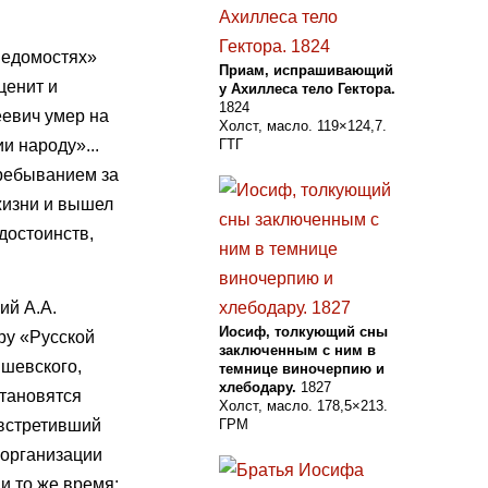
ведомостях»
Приам, испрашивающий
ценит и
у Ахиллеса тело Гектора.
1824
еевич умер на
Холст, масло. 119×124,7.
и народу»...
ГТГ
пребыванием за
жизни и вышел
достоинств,
ий А.А.
Иосиф, толкующий сны
ру «Русской
заключенным с ним в
ышевского,
темнице виночерпию и
хлебодару.
1827
тановятся
Холст, масло. 178,5×213.
 встретивший
ГРМ
 организации
 и то же время;