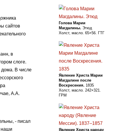
дожника
Голова Марии
ры сайтов
Магдалины.
Этюд
Холст, масло. 65×56. ГТГ
лекательного
анн, в
тором слоге.
 дома. В числе
Явление Христа Марии
ессорского
Магдалине после
ера
Воскресения.
1835
Холст, масло. 242×321.
чае, А.А.
ГРМ
льны, - писал
и наши
Явление Христа народу