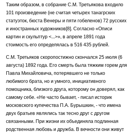
Таким образом, в собрание С.М. Третьякова входило
101 произведение (не считая четырех танагрских
статуэток, бюста Венеры и пяти гобеленов) 72 русских
и иностранных художников[8]. Согласно «Описи
картин и скульптур <...>», в апреле 1891 года
стоимость его определялась в 516 435 рублей.
С.М. Третьяков скоропостижно скончался 25 июля (6
августа) 1892 года. Его смерть была тяжким горем для
Павла Михайловича, потерявшего не только
любимого брата, но и умного, инициативного
помощника, близкого друга, которому он доверял, как
самому себе. «Не часто бывает, - писал историк
московского купечества П.А. Бурышкин, - что имена
двух братьев являлись так тесно друг с другом
связанными. При жизни их объединяла подлинная
родственная любовь и дружба. В вечности они живут