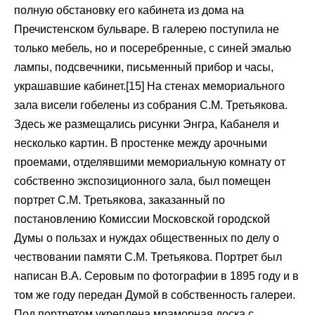
полную обстановку его кабинета из дома на
Пречистенском бульваре. В галерею поступила не
только мебель, но и посеребренные, с синей эмалью
лампы, подсвечники, письменный прибор и часы,
украшавшие кабинет.[15] На стенах мемориального
зала висели гобелены из собрания С.М. Третьякова.
Здесь же размещались рисунки Энгра, Кабанеля и
несколько картин. В простенке между арочными
проемами, отделявшими мемориальную комнату от
собственно экспозиционного зала, был помещен
портрет С.М. Третьякова, заказанный по
постановлению Комиссии Московской городской
Думы о пользах и нуждах общественных по делу о
чествовании памяти С.М. Третьякова. Портрет был
написан В.А. Серовым по фотографии в 1895 году и в
том же году передан Думой в собственность галереи.
Под портретом укреплена мраморная доска с