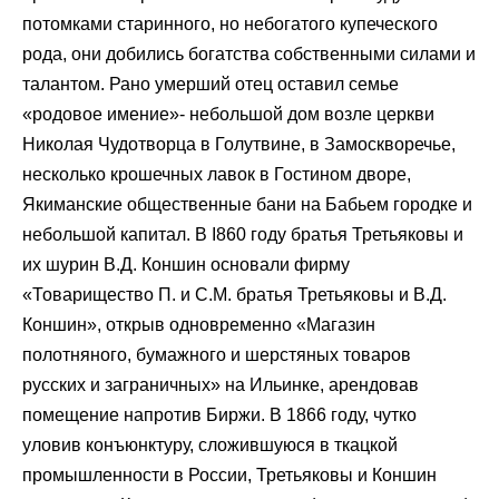
потомками старинного, но небогатого купеческого
рода, они добились богатства собственными силами и
талантом. Рано умерший отец оставил семье
«родовое имение»- небольшой дом возле церкви
Николая Чудотворца в Голутвине, в Замоскворечье,
несколько крошечных лавок в Гостином дворе,
Якиманские общественные бани на Бабьем городке и
небольшой капитал. В I860 году братья Третьяковы и
их шурин В.Д. Коншин основали фирму
«Товарищество П. и С.М. братья Третьяковы и В.Д.
Коншин», открыв одновременно «Магазин
полотняного, бумажного и шерстяных товаров
русских и заграничных» на Ильинке, арендовав
помещение напротив Биржи. В 1866 году, чутко
уловив конъюнктуру, сложившуюся в ткацкой
промышленности в России, Третьяковы и Коншин