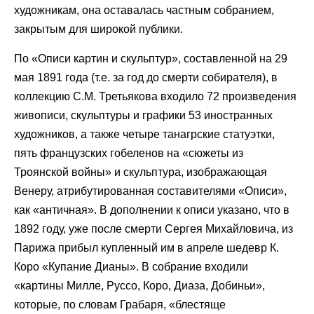
художникам, она оставалась частным собранием,
закрытым для широкой публики.
По «Описи картин и скульптур», составленной на 29
мая 1891 года (т.е. за год до смерти собирателя), в
коллекцию С.М. Третьякова входило 72 произведения
живописи, скульптуры и графики 53 иностранных
художников, а также четыре танагрские статуэтки,
пять французских гобеленов на «сюжеты из
Троянской войны» и скульптура, изображающая
Венеру, атрибутированная составителями «Описи»,
как «античная». В дополнении к описи указано, что в
1892 году, уже после смерти Сергея Михайловича, из
Парижа прибыл купленный им в апреле шедевр К.
Коро «Купание Дианы». В собрание входили
«картины Милле, Руссо, Коро, Диаза, Добиньи»,
которые, по словам Грабаря, «блестяще