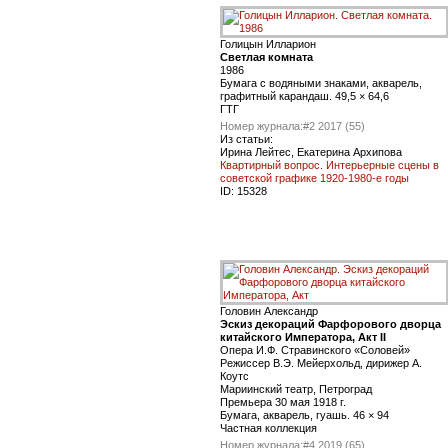
Голицын Илларион
Светлая комната
1986
Бумага с водяными знаками, акварель,
графитный карандаш. 49,5 × 64,6
ГТГ
Номер журнала:
#2 2017 (55)
Из статьи:
Ирина Лейтес, Екатерина Архипова
Квартирный вопрос. Интерьерные сцены в
советской графике 1920-1980-е годы
ID:
15328
Головин Александр
Эскиз декораций Фарфорового дворца
китайского Императора, Акт II
Опера И.Ф. Стравинского «Соловей»
Режиссер В.Э. Мейерхольд, дирижер А.
Коутс
Мариинский театр, Петроград
Премьера 30 мая 1918 г.
Бумага, акварель, гуашь. 46 × 94
Частная коллекция
Номер журнала:
#4 2019 (65)