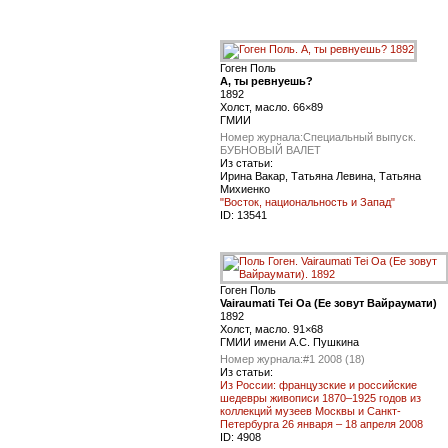
Гоген Поль
А, ты ревнуешь?
1892
Холст, масло. 66×89
ГМИИ
Номер журнала:
Специальный выпуск.
БУБНОВЫЙ ВАЛЕТ
Из статьи:
Ирина Вакар, Татьяна Левина, Татьяна
Михиенко
"Восток, национальность и Запад"
ID:
13541
Гоген Поль
Vairaumati Tei Oa (Ее зовут Вайраумати)
1892
Холст, масло. 91×68
ГМИИ имени А.С. Пушкина
Номер журнала:
#1 2008 (18)
Из статьи:
Из России: французские и российские
шедевры живописи 1870–1925 годов из
коллекций музеев Москвы и Санкт-
Петербурга 26 января – 18 апреля 2008
ID:
4908