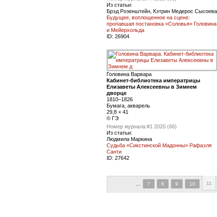
Из статьи:
Брэд Розенштейн, Кэтрин Медерос Сысоева
Будущее, воплощенное на сцене:
пропавшая постановка «Соловья» Головина
и Мейерхольда
ID:
26904
Головина Варвара
Кабинет-библиотека императрицы
Елизаветы Алексеевны в Зимнем
дворце
1810–1826
Бумага, акварель
29,8 × 41
© ГЭ
Номер журнала:
#1 2020 (66)
Из статьи:
Людмила Маркина
Судьба «Сикстинской Мадонны» Рафаэля
Санти
ID:
27642
11
…
7
8
9
10