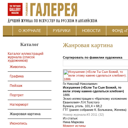
О ЖУРНАЛЕ
РУБРИКИ
НОВОСТИ
ФОНД «
Каталог
Жанровая картина
Каталог иллюстраций
журнала (список
Сортировать по фамилии художника
художников)
Живопись
Графика
Ге Николай Николаевич
Пейзаж
Искушение («Если Ты Сын Божий, то
вели этому камню сделаться хлебом»)
1886
Портрет
Эскиз иллюстрации к «Краткому изложению
Евангелия» Л.Н.Толстого
Натюрморт
Бумага, уголь. 101,4 × 68,2
ГТГ (ранее собрание К. Больмана, Женева)
Жанровая картина
Номер журнала:
#3 2011 (32)
Из статьи:
Нина Маркова
Иконопись
Момент истины