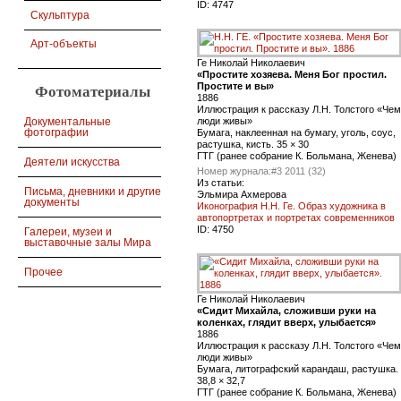
ID:
4747
Скульптура
Арт-объекты
Ге Николай Николаевич
«Простите хозяева. Меня Бог простил.
Простите и вы»
Фотоматериалы
1886
Иллюстрация к рассказу Л.Н. Толстого «Чем
люди живы»
Документальные
фотографии
Бумага, наклеенная на бумагу, уголь, соус,
растушка, кисть. 35 × 30
ГТГ (ранее собрание К. Больмана, Женева)
Деятели искусства
Номер журнала:
#3 2011 (32)
Из статьи:
Письма, дневники и другие
Эльмира Ахмерова
документы
Иконография Н.Н. Ге. Образ художника в
автопортретах и портретах современников
ID:
4750
Галереи, музеи и
выставочные залы Мира
Прочее
Ге Николай Николаевич
«Сидит Михайла, сложивши руки на
коленках, глядит вверх, улыбается»
1886
Иллюстрация к рассказу Л.Н. Толстого «Чем
люди живы»
Бумага, литографский карандаш, растушка.
38,8 × 32,7
ГТГ (ранее собрание К. Больмана, Женева)