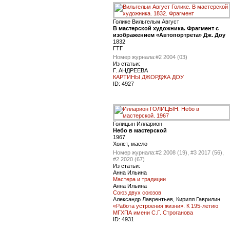
Голике Вильгельм Август
В мастерской художника. Фрагмент с
изображением «Автопортрета» Дж. Доу
1832
ГТГ
Номер журнала:
#2 2004 (03)
Из статьи:
Г. АНДРЕЕВА
КАРТИНЫ ДЖОРДЖА ДОУ
ID:
4927
Голицын Илларион
Небо в мастерской
1967
Холст, масло
Номер журнала:
#2 2008 (19), #3 2017 (56),
#2 2020 (67)
Из статьи:
Анна Ильина
Мастера и традиции
Анна Ильина
Союз двух союзов
Александр Лаврентьев, Кирилл Гаврилин
«Работа устроения жизни». К 195-летию
МГХПА имени С.Г. Строганова
ID:
4931