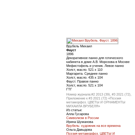
Врубель Михаил
Фауст
1896
Декоративное панно для готического
кабинета в доме А.В. Морозова в Москве
Мефистофель и ученик. Левое панно
Холст, масло. 521 x 110
Маргарита. Среднее панно
Холст, масло. 435 x 104
Фауст. Правое панно
Холст, масло. 521 x 104
ГТГ
Номер журнала:
#2 2013 (39), #3 2021 (72),
Приложение к #3 2021 (72) «Поэзия
метаморфоз. ЦВЕТЫ И ОРНАМЕНТЫ
МИХАИЛА ВРУБЕЛЯ»
Из статьи:
Алла Гусарова
Символизм в России
Ирина Шуманова
Врубель: художник на все времена
Ольга Давыдова
Поэзия метаморфоз. ЦВЕТЫ И