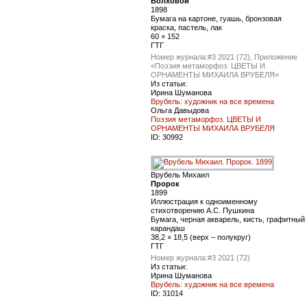
Волховой
1898
Бумага на картоне, гуашь, бронзовая
краска, пастель, лак
60 × 152
ГТГ
Номер журнала:
#3 2021 (72), Приложение
«Поэзия метаморфоз. ЦВЕТЫ И
ОРНАМЕНТЫ МИХАИЛА ВРУБЕЛЯ»
Из статьи:
Ирина Шуманова
Врубель: художник на все времена
Ольга Давыдова
Поэзия метаморфоз. ЦВЕТЫ И
ОРНАМЕНТЫ МИХАИЛА ВРУБЕЛЯ
ID:
30992
Врубель Михаил
Пророк
1899
Иллюстрация к одноименному
стихотворению А.С. Пушкина
Бумага, черная акварель, кисть, графитный
карандаш
38,2 × 18,5 (верх – полукруг)
ГТГ
Номер журнала:
#3 2021 (72)
Из статьи:
Ирина Шуманова
Врубель: художник на все времена
ID:
31014