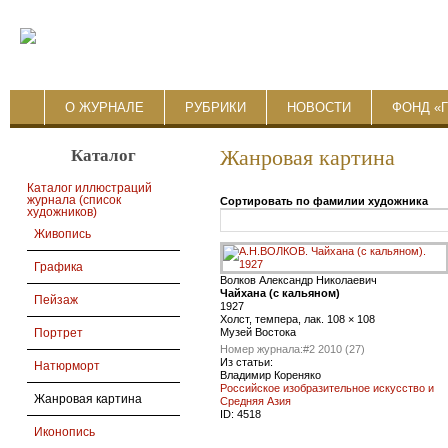
О ЖУРНАЛЕ
РУБРИКИ
НОВОСТИ
ФОНД «
Каталог
Жанровая картина
Каталог иллюстраций
журнала (список
Сортировать по фамилии художника
художников)
Живопись
Графика
Волков Александр Николаевич
Чайхана (с кальяном)
Пейзаж
1927
Холст, темпера, лак. 108 × 108
Музей Востока
Портрет
Номер журнала:
#2 2010 (27)
Из статьи:
Натюрморт
Владимир Кореняко
Российское изобразительное искусство и
Жанровая картина
Средняя Азия
ID:
4518
Иконопись