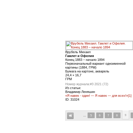
Врубель Михаил
Гамлет и Офелия
Конец 1883 – начало 1894
Первоначальный вариант одноименной
картины (1884, ГРМ)
Бумага на картоне, акварель
24,4 × 16,7
ГРМ
Номер журнала:
#3 2021 (72)
Из статьи:
Владимир Леняшин
«Я навек - один! — Я навек — для всех!»[1]
ID:
31024
9
…
5
6
7
8