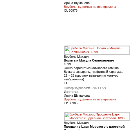
Ирина Шуманова
Врубель: художник на все времена
ID:
30976
Врубель Михаил
Вольга и Микула Селянинович
1899
Эскиз-вариант майоликового камина
Бумага, акварель, графитный карандаш
22 × 25 (рисунок вырезан по контуру
изображения)
ГТГ
Номер журнала:
#3 2021 (72)
Из статьи:
Ирина Шуманова
Врубель: художник на все времена
ID:
30986
Врубель Михаил
Прощание Царя Морского с царевной