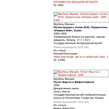
ОРНАМЕНТЫ МИХАИЛА ВРУБЕЛЯ
ID:
4582
Врубель Михаил
Иллюстрация к поэме М.Ю. Лермонтова
«Измаил-бей». Эскиз
1889–1891
Тонированная бумага на картоне, черная
акварель, белила. 17,7 × 33,3
Государственный литературный музей
Номер журнала:
#1 2015 (46)
Из статьи:
Евгений Богатырев
«Мой дом везде, где есть небесный свод...»
ID:
12496
Врубель Михаил
Полет Фауста и Мефистофеля
1896
Декоративное панно
Холст, масло
Государственный музей изобразительных
искусств Республики Татарстан, Казань
Номер журнала:
#2 2018 (59)
Из статьи:
Ирина Лобашева