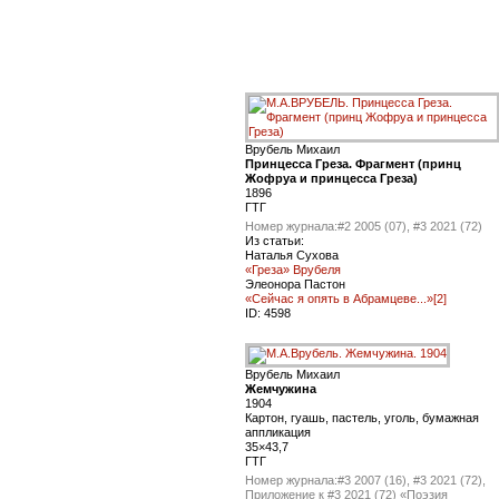
Врубель Михаил
Принцесса Греза. Фрагмент (принц
Жофруа и принцесса Греза)
1896
ГТГ
Номер журнала:
#2 2005 (07), #3 2021 (72)
Из статьи:
Наталья Сухова
«Греза» Врубеля
Элеонора Пастон
«Сейчас я опять в Абрамцеве...»[2]
ID:
4598
Врубель Михаил
Жемчужина
1904
Картон, гуашь, пастель, уголь, бумажная
аппликация
35×43,7
ГТГ
Номер журнала:
#3 2007 (16), #3 2021 (72),
Приложение к #3 2021 (72) «Поэзия