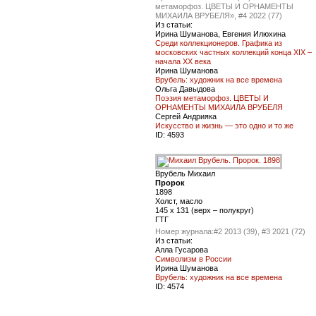
метаморфоз. ЦВЕТЫ И ОРНАМЕНТЫ
МИХАИЛА ВРУБЕЛЯ», #4 2022 (77)
Из статьи:
Ирина Шуманова, Евгения Илюхина
Среди коллекционеров. Графика из
московских частных коллекций конца XIX –
начала ХХ века
Ирина Шуманова
Врубель: художник на все времена
Ольга Давыдова
Поэзия метаморфоз. ЦВЕТЫ И
ОРНАМЕНТЫ МИХАИЛА ВРУБЕЛЯ
Сергей Андрияка
Искусство и жизнь — это одно и то же
ID:
4593
Врубель Михаил
Пророк
1898
Холст, масло
145 х 131 (верх – полукруг)
ГТГ
Номер журнала:
#2 2013 (39), #3 2021 (72)
Из статьи:
Алла Гусарова
Символизм в России
Ирина Шуманова
Врубель: художник на все времена
ID:
4574