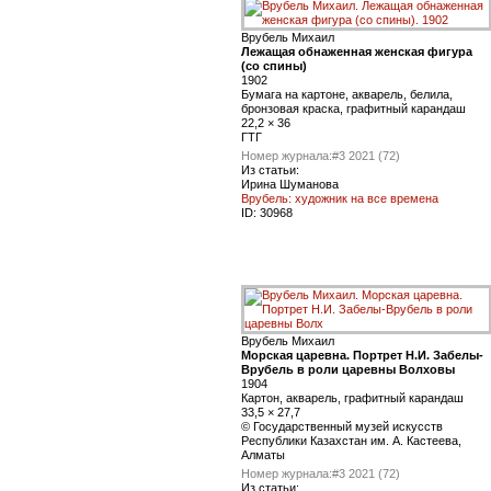
Врубель Михаил
Лежащая обнаженная женская фигура
(со спины)
1902
Бумага на картоне, акварель, белила,
бронзовая краска, графитный карандаш
22,2 × 36
ГТГ
Номер журнала:
#3 2021 (72)
Из статьи:
Ирина Шуманова
Врубель: художник на все времена
ID:
30968
Врубель Михаил
Морская царевна. Портрет Н.И. Забелы-
Врубель в роли царевны Волховы
1904
Картон, акварель, графитный карандаш
33,5 × 27,7
© Государственный музей искусств
Республики Казахстан им. А. Кастеева,
Алматы
Номер журнала:
#3 2021 (72)
Из статьи: