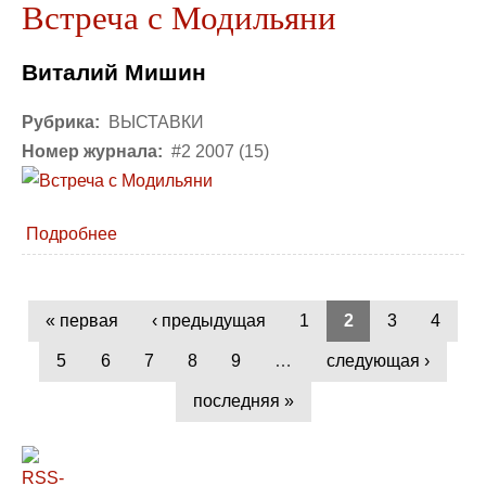
Встреча с Модильяни
Виталий Мишин
Рубрика:
ВЫСТАВКИ
Номер журнала:
#2 2007 (15)
Подробнее
« первая
‹ предыдущая
1
2
3
4
5
6
7
8
9
…
следующая ›
последняя »