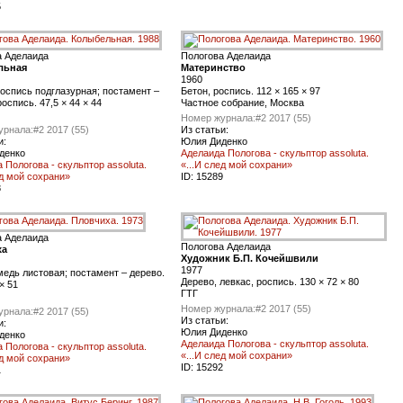
5
а Аделаида
Пологова Аделаида
льная
Материнство
1960
оспись подглазурная; постамент –
Бетон, роспись. 112 × 165 × 97
роспись. 47,5 × 44 × 44
Частное собрание, Москва
Номер журнала:
#2 2017 (55)
урнала:
#2 2017 (55)
Из статьи:
и:
Юлия Диденко
денко
Аделаида Пологова - скульптор assoluta.
 Пологова - скульптор assoluta.
«...И след мой сохрани»
ед мой сохрани»
ID:
15289
8
а Аделаида
Пологова Аделаида
ха
Художник Б.П. Кочейшвили
1977
медь листовая; постамент – дерево.
Дерево, левкас, роспись. 130 × 72 × 80
 × 51
ГТГ
Номер журнала:
#2 2017 (55)
урнала:
#2 2017 (55)
Из статьи:
и:
Юлия Диденко
денко
Аделаида Пологова - скульптор assoluta.
 Пологова - скульптор assoluta.
«...И след мой сохрани»
ед мой сохрани»
ID:
15292
1