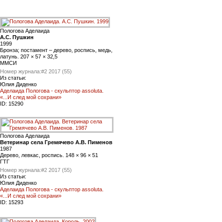
Пологова Аделаида
А.С. Пушкин
1999
Бронза; постамент – дерево, роспись, медь,
латунь. 207 × 57 × 32,5
ММСИ
Номер журнала:
#2 2017 (55)
Из статьи:
Юлия Диденко
Аделаида Пологова - скульптор assoluta.
«...И след мой сохрани»
ID:
15290
Пологова Аделаида
Ветеринар села Гремячево А.В. Пименов
1987
Дерево, левкас, роспись. 148 × 96 × 51
ГТГ
Номер журнала:
#2 2017 (55)
Из статьи:
Юлия Диденко
Аделаида Пологова - скульптор assoluta.
«...И след мой сохрани»
ID:
15293