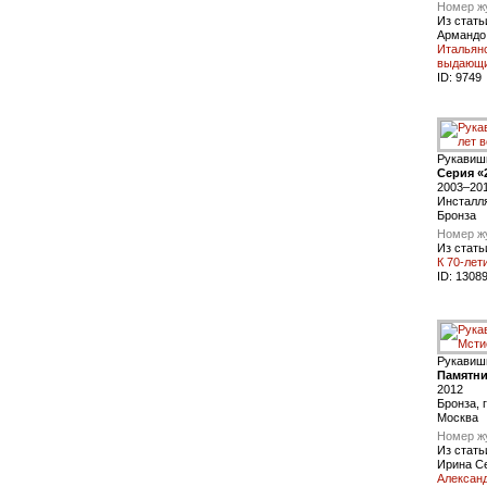
Номер ж
Из стать
Армандо
Итальянс
выдающи
ID:
9749
Рукавиш
Серия «
2003–20
Инсталл
Бронза
Номер ж
Из стать
К 70-ле
ID:
1308
Рукавиш
Памятни
2012
Бронза, 
Москва
Номер ж
Из стать
Ирина С
Алексан