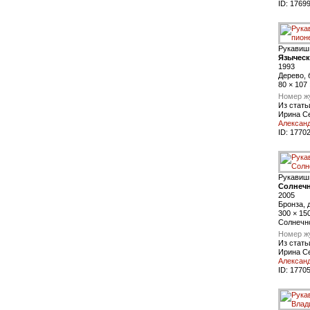
ID:
1769
Рукавиш
Языческ
1993
Дерево, 
80 × 107 
Номер ж
Из стать
Ирина С
Алексан
ID:
1770
Рукавиш
Солнечн
2005
Бронза, 
300 × 15
Солнечн
Номер ж
Из стать
Ирина С
Алексан
ID:
1770