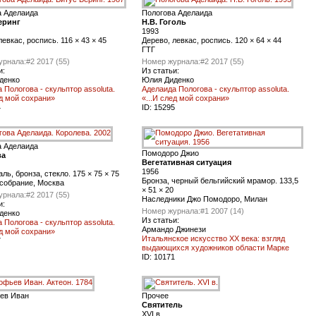
а Аделаида
Пологова Аделаида
еринг
Н.В. Гоголь
1993
левкас, роспись. 116 × 43 × 45
Дерево, левкас, роспись. 120 × 64 × 44
ГТГ
урнала:
#2 2017 (55)
Номер журнала:
#2 2017 (55)
и:
Из статьи:
денко
Юлия Диденко
 Пологова - скульптор assoluta.
Аделаида Пологова - скульптор assoluta.
ед мой сохрани»
«...И след мой сохрани»
4
ID:
15295
а Аделаида
Помодоро Джио
ва
Вегетативная ситуация
1956
аль, бронза, стекло. 175 × 75 × 75
Бронза, черный бельгийский мрамор. 133,5
собрание, Москва
× 51 × 20
урнала:
#2 2017 (55)
Наследники Джо Помодоро, Милан
и:
Номер журнала:
#1 2007 (14)
денко
Из статьи:
 Пологова - скульптор assoluta.
Армандо Джинези
ед мой сохрани»
Итальянское искусство ХХ века: взгляд
7
выдающихся художников области Марке
ID:
10171
ев Иван
Прочее
Святитель
XVI в.