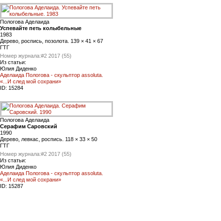
Пологова Аделаида
Успевайте петь колыбельные
1983
Дерево, роспись, позолота. 139 × 41 × 67
ГТГ
Номер журнала:
#2 2017 (55)
Из статьи:
Юлия Диденко
Аделаида Пологова - скульптор assoluta.
«...И след мой сохрани»
ID:
15284
Пологова Аделаида
Серафим Саровский
1990
Дерево, левкас, роспись. 118 × 33 × 50
ГТГ
Номер журнала:
#2 2017 (55)
Из статьи:
Юлия Диденко
Аделаида Пологова - скульптор assoluta.
«...И след мой сохрани»
ID:
15287