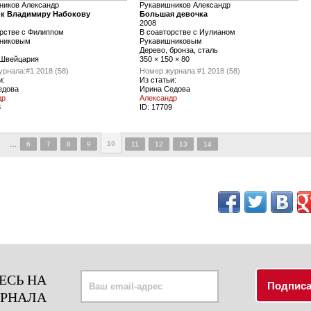
ников Александр
Рукавишников Александр
к Владимиру Набокову
Большая девочка
2008
рстве с Филиппом
В соавторстве с Иулианом
никовым
Рукавишниковым
Дерево, бронза, сталь
 Швейцария
350 × 150 × 80
урнала:
#1 2018 (58)
Номер журнала:
#1 2018 (58)
и:
Из статьи:
едова
Ирина Седова
др
Александр
8
ID:
17709
10
…
6
7
8
9
11
12
13
14
ЕСЬ НА
УРНАЛА