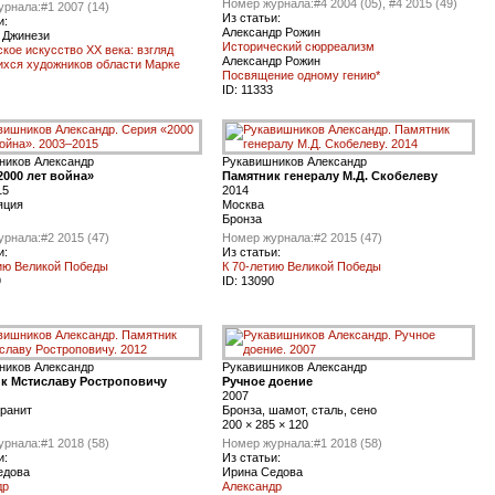
Номер журнала:
#4 2004 (05), #4 2015 (49)
урнала:
#1 2007 (14)
Из статьи:
и:
Александр Рожин
 Джинези
Исторический сюрреализм
кое искусство ХХ века: взгляд
Александр Рожин
хся художников области Марке
Посвящение одному гению*
ID:
11333
ников Александр
Рукавишников Александр
2000 лет война»
Памятник генералу М.Д. Скобелеву
15
2014
яция
Москва
Бронза
урнала:
#2 2015 (47)
Номер журнала:
#2 2015 (47)
и:
Из статьи:
тию Великой Победы
К 70-летию Великой Победы
9
ID:
13090
ников Александр
Рукавишников Александр
к Мстиславу Ростроповичу
Ручное доение
2007
гранит
Бронза, шамот, сталь, сено
200 × 285 × 120
урнала:
#1 2018 (58)
Номер журнала:
#1 2018 (58)
и:
Из статьи:
едова
Ирина Седова
др
Александр