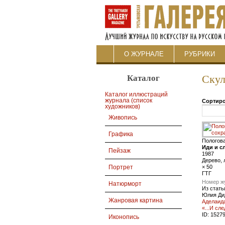
О ЖУРНАЛЕ
РУБРИКИ
Каталог
Скул
Каталог иллюстраций
журнала (список
Сортиро
художников)
Живопись
Графика
Пологов
Иди и с
Пейзаж
1987
Дерево, 
× 50
Портрет
ГТГ
Номер ж
Натюрморт
Из стать
Юлия Ди
Жанровая картина
Аделаида
«...И сл
ID:
1527
Иконопись