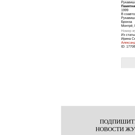
Рукавиш
Памятни
1999
В соавто
Рукавиш
Бронза
Монтрё,
Номер ж
Из стать
Ирина С
Алексан
ID:
1770
ПОДПИШИТ
НОВОСТИ Ж