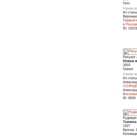
Гипс
Номер ж
Из стать
Вероника
Первый м
в России
ID:
1023
Рихуанг 
Новые 
2003
Гранит
Номер ж
Из стать
Алексан
СОЛНЦЕ
Алексан
Воспоми
ID:
9939
Руджери
Ткачиха
1927
Бронза. 
Коллекци