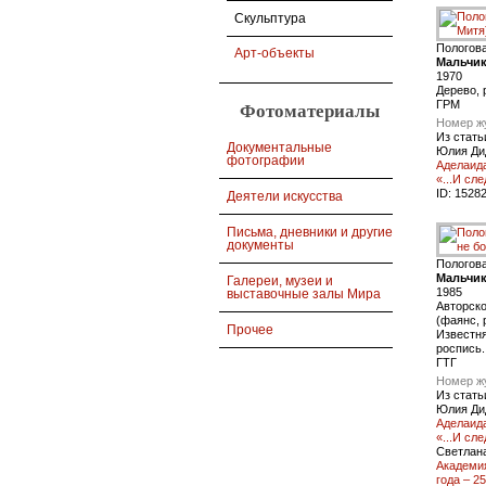
Скульптура
Пологов
Арт-объекты
Мальчик
1970
Дерево, 
ГРМ
Фотоматериалы
Номер ж
Из стать
Документальные
Юлия Ди
фотографии
Аделаида
«...И сл
ID:
1528
Деятели искусства
Письма, дневники и другие
документы
Пологов
Мальчик
Галереи, музеи и
1985
выставочные залы Мира
Авторско
(фаянс, 
Прочее
Известня
роспись.
ГТГ
Номер ж
Из стать
Юлия Ди
Аделаида
«...И сл
Светлан
Академия
года – 2