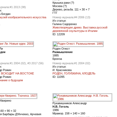
Крышка раки (?)
Москва (?)
урнала:
#1 2013 (38)
Дерево, резьба. 111 × 30 × 7
и:
ГТГ
 Богдан
узей изобразительного искусства
Номер журнала:
#4 2006 (13)
Из статьи:
1
Галина Сидоренко
Животворящее древо. Выставка русской
деревянной скульптуры в Италии
ID:
12209
Ли
Роден Огюст
идеи
Размышление
1885
Бронза
урнала:
#1 2004 (02), #3 2017 (56)
Номер журнала:
#1 2004 (02)
и:
Из статьи:
др Рожин
И. Красникова
 ВСХОДИТ НА ВОСТОКЕ
РОДЕН, ГОЛУБКИНА, КЛОДЕЛЬ
др Рожин
ID:
11095
нание о будущем
 Квирино
Рукавишников Александр
Н.В. Гоголь
1986
160 × 90 × 32
Мрамор. 158 × 140 × 160
я Барбары Д’Инчекко, Арчевия