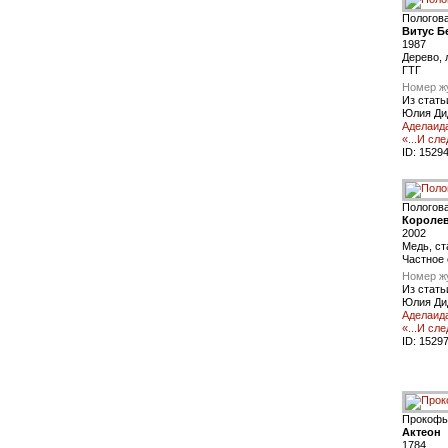
Пологов
Витус Б
1987
Дерево, 
ГТГ
Номер ж
Из стать
Юлия Ди
Аделаида
«...И сл
ID:
1529
Пологов
Короле
2002
Медь, ст
Частное 
Номер ж
Из стать
Юлия Ди
Аделаида
«...И сл
ID:
1529
Прокофь
Актеон
1784