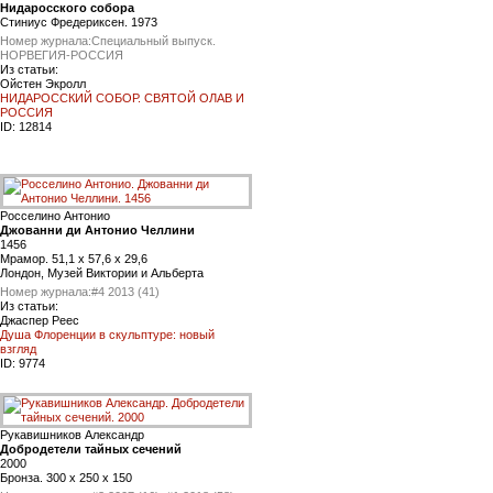
Нидаросского собора
Стиниус Фредериксен. 1973
Номер журнала:
Специальный выпуск.
НОРВЕГИЯ-РОССИЯ
Из статьи:
Ойстен Экролл
НИДАРОССКИЙ СОБОР. СВЯТОЙ ОЛАВ И
РОССИЯ
ID:
12814
Росселино Антонио
Джованни ди Антонио Челлини
1456
Мрамор. 51,1 x 57,6 x 29,6
Лондон, Музей Виктории и Альберта
Номер журнала:
#4 2013 (41)
Из статьи:
Джаспер Реес
Душа Флоренции в скульптуре: новый
взгляд
ID:
9774
Рукавишников Александр
Добродетели тайных сечений
2000
Бронза. 300 х 250 х 150