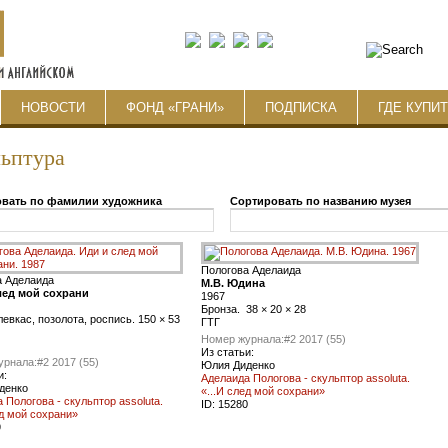
НОВОСТИ
ФОНД «ГРАНИ»
ПОДПИСКА
ГДЕ КУПИ
ьптура
вать по фамилии художника
Сортировать по названию музея
Пологова Аделаида
а Аделаида
М.В. Юдина
лед мой сохрани
1967
Бронза. 38 × 20 × 28
левкас, позолота, роспись. 150 × 53
ГТГ
Номер журнала:
#2 2017 (55)
Из статьи:
урнала:
#2 2017 (55)
Юлия Диденко
и:
Аделаида Пологова - скульптор assoluta.
денко
«...И след мой сохрани»
 Пологова - скульптор assoluta.
ID:
15280
ед мой сохрани»
9