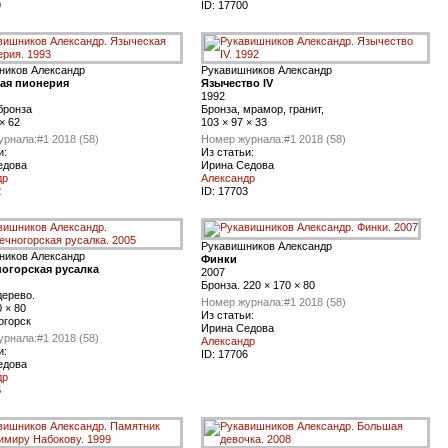
9
ID:
17700
ников Александр
Рукавишников Александр
ая пионерия
Язычество IV
1992
бронза
Бронза, мрамор, гранит,
× 62
103 × 97 × 33
урнала:
#1 2018 (58)
Номер журнала:
#1 2018 (58)
и:
Из статьи:
едова
Ирина Седова
др
Александр
2
ID:
17703
Рукавишников Александр
ников Александр
Финки
огорская русалка
2007
Бронза. 220 × 170 × 80
дерево.
Номер журнала:
#1 2018 (58)
0 × 80
Из статьи:
огорск
Ирина Седова
урнала:
#1 2018 (58)
Александр
и:
ID:
17706
едова
др
5