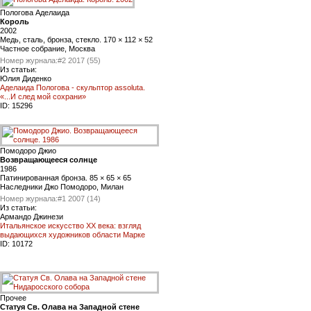
Пологова Аделаида
Король
2002
Медь, сталь, бронза, стекло. 170 × 112 × 52
Частное собрание, Москва
Номер журнала:
#2 2017 (55)
Из статьи:
Юлия Диденко
Аделаида Пологова - скульптор assoluta.
«...И след мой сохрани»
ID:
15296
Помодоро Джио
Возвращающееся солнце
1986
Патинированная бронза. 85 × 65 × 65
Наследники Джо Помодоро, Милан
Номер журнала:
#1 2007 (14)
Из статьи:
Армандо Джинези
Итальянское искусство ХХ века: взгляд
выдающихся художников области Марке
ID:
10172
Прочее
Статуя Св. Олава на Западной стене