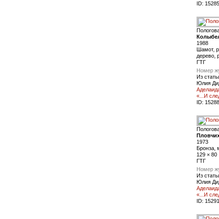
ID:
1528
Пологов
Колыбе
1988
Шамот, р
дерево, 
ГТГ
Номер ж
Из стать
Юлия Ди
Аделаида
«...И сл
ID:
1528
Пологов
Пловчи
1973
Бронза, 
129 × 80
ГТГ
Номер ж
Из стать
Юлия Ди
Аделаида
«...И сл
ID:
1529