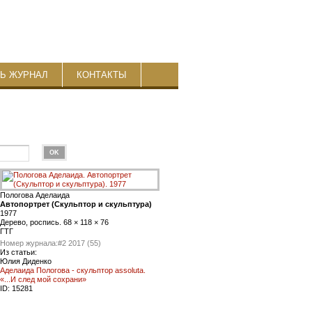
ТЬ ЖУРНАЛ
КОНТАКТЫ
Пологова Аделаида
Автопортрет (Скульптор и скульптура)
1977
Дерево, роспись. 68 × 118 × 76
ГТГ
Номер журнала:
#2 2017 (55)
Из статьи:
Юлия Диденко
Аделаида Пологова - скульптор assoluta.
«...И след мой сохрани»
ID:
15281