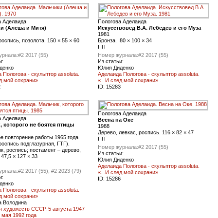
а Аделаида
Пологова Аделаида
и (Алеша и Митя)
Искусствовед В.А. Лебедев и его Муза
1981
роспись, позолота. 150 × 55 × 60
Бронза. 80 × 100 × 34
ГТГ
урнала:
#2 2017 (55)
Номер журнала:
#2 2017 (55)
и:
Из статьи:
денко
Юлия Диденко
 Пологова - скульптор assoluta.
Аделаида Пологова - скульптор assoluta.
ед мой сохрани»
«...И след мой сохрани»
2
ID:
15283
Пологова Аделаида
а Аделаида
Весна на Оке
, которого не боятся птицы
1988
Дерево, левкас, роспись. 116 × 82 × 47
е повторение работы 1965 года
ГТГ
роспись подглазурная, ГТГ).
Номер журнала:
#2 2017 (55)
к, роспись; постамент – дерево,
Из статьи:
 47,5 × 127 × 33
Юлия Диденко
Аделаида Пологова - скульптор assoluta.
урнала:
#2 2017 (55), #2 2023 (79)
«...И след мой сохрани»
и:
ID:
15286
денко
 Пологова - скульптор assoluta.
ед мой сохрани»
а Володина
 художеств СССР. 5 августа 1947
5 мая 1992 года