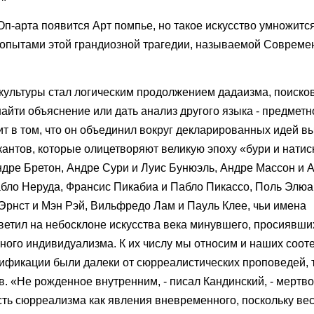
 Оп-арта появится Арт помпье, но такое искусство умножится
, опытами этой грандиозной трагедии, называемой Соврем
культуры стал логическим продолжением дадаизма, поисков
йти объяснение или дать анализ другого языка - предметно
ит в том, что он объединил вокруг декларированных идей 
антов, которые олицетворяют великую эпоху «бури и натиск
ндре Бретон, Андре Сури и Луис Бунюэль, Андре Массон и 
Пабло Неруда, Франсис Пикабиа и Пабло Пикассо, Поль Элю
 Эрнст и Мэн Рэй, Вильфредо Лам и Пауль Клее, чьи имена
етил на небосклоне искусства века минувшего, просиявши
ного индивидуализма. К их числу мы относим и наших соот
ификации были далеки от сюрреалистических проповедей, т
. «Не рожденное внутренним, - писал Кандинский, - мертв
ть сюрреализма как явления вневременного, поскольку ве