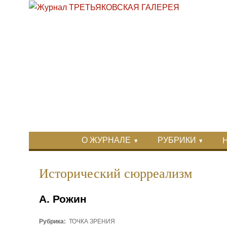
Перейти к основному содержанию
Skip to search
Primary menu
О ЖУРНАЛЕ
РУБРИКИ
Вторичное меню
Исторический сюрреализм
А. Рожин
Рубрика:
ТОЧКА ЗРЕНИЯ