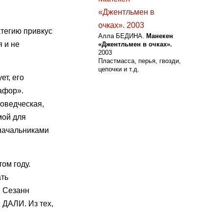
атегию привкус
Алла БЕДИНА.
Манекен
 и не
«Джентльмен в очках».
2003
Пластмасса, перья, гвозди,
цепочки и т.д.
ет, его
афор».
роведческая,
мой для
оначальниками
ом году.
ать
. Сезанн
 ДАЛИ. Из тех,