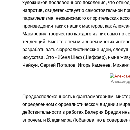
художников послевоенного поколения, что отнюдь
напротив, свидетельствует о самостоятельной п
параллелизма, независимого от зрительских асс
произведения таких наших мастеров, как Алекса
Макаревич, творчество каждого из них само по с
тенденций. Вместе с тем мы знаем многих инте
разрабатывать сюрреалистические идеи, следуя 
искусства. Это - Женя Шеф (Шеффер), ныне жив
Чайкун, Сергей Потапов, Игорь Каменев, Михаил 
Алексан
Предрасположенность к фантасмагориям, мистер
определенном сюрреалистическом видении мира
действительности в работах Валерия Врадия иным
впрочем, и Владимира Лобанова, но в совершенн