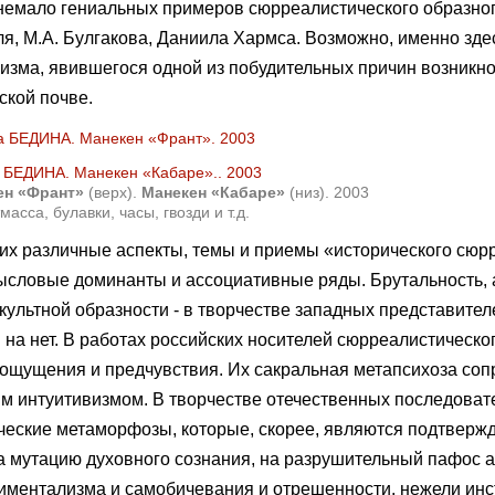
 немало гениальных примеров сюрреалистического образно
оля, М.А. Булгакова, Даниила Хармса. Возможно, именно зде
лизма, явившегося одной из побудительных причин возникн
ской почве.
ен «Франт»
(верх).
Манекен «Кабаре»
(низ). 2003
масса, булавки, часы, гвозди и т.д.
их различные аспекты, темы и приемы «исторического сюр
словые доминанты и ассоциативные ряды. Брутальность, а
льтной образности - в творчестве западных представител
на нет. В работах российских носителей сюрреалистическ
ощущения и предчувствия. Их сакральная метапсихоза соп
ым интуитивизмом. В творчестве отечественных последоват
ические метаморфозы, которые, скорее, являются подтверж
на мутацию духовного сознания, на разрушительный пафос 
тиментализма и самобичевания и отрешенности, нежели инс