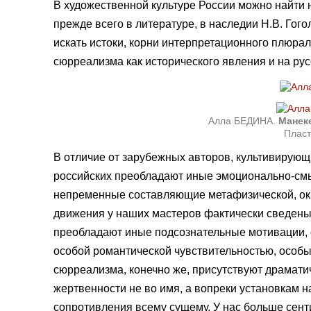
В художественной культуре России можно найти
прежде всего в литературе, в наследии Н.В. Гог
искать истоки, корни интерпретационного плюра
сюрреализма как исторического явления и на рус
Алла БЕДИНА.
Манек
Пласт
В отличие от зарубежных авторов, культивирующ
российских преобладают иные эмоционально-смы
непременные составляющие метафизической, окку
движения у наших мастеров фактически сведены 
преобладают иные подсознательные мотивации, 
особой романтической чувствительностью, особ
сюрреализма, конечно же, присутствуют драмат
жертвенности не во имя, а вопреки установкам 
сопротивления всему сущему. У нас больше сен