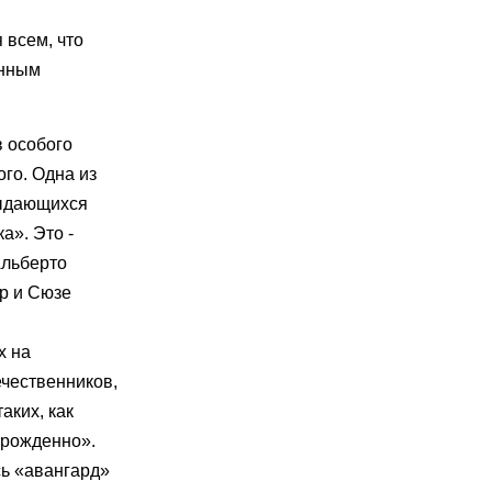
 всем, что
енным
 особого
го. Одна из
выдающихся
а». Это -
Альберто
ар и Сюзе
х на
ечественников,
аких, как
орожденно».
сь «авангард»