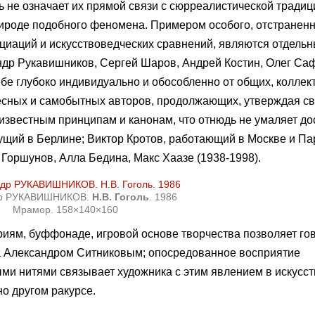
 не означает их прямой связи с сюрреалистической традици
рироде подобного феномена. Примером особого, отстранен
оциаций и искусствоведческих сравнений, являются отдель
ндр Рукавишников, Сергей Шаров, Андрей Костин, Олег Са
ебе глубоко индивидуально и обособленно от общих, колле
ресных и самобытных авторов, продолжающих, утверждая св
известным принципам и канонам, что отнюдь не умаляет до
ущий в Берлине; Виктор Кротов, работающий в Москве и Па
Горшунов, Алла Бедина, Макс Хаазе (1938-1998).
др РУКАВИШНИКОВ.
Н.В. Гоголь
. 1986
Мрамор. 158×140×160
иям, буффонаде, игровой основе творчества позволяет гов
 Александром Ситниковым; опосредованное восприятие
и нитями связывает художника с этим явлением в искусств
о другом ракурсе.