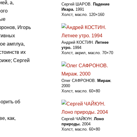
ей, а,
Сергей ШАРОВ.
Падение
Икара.
1991
ного
Холст, масло. 120×160
ные
фронов, Игорь
ктивных
Андрей КОСТИН.
Летнее
ое амплуа,
утро.
1994
стоинств их
Холст, акрил, масло. 70×70
риже; Сергей
Олег САФРОНОВ.
Мираж
.
2000
Холст, масло. 60×80
орить об
е, как,
Сергей ЧАЙКУН.
Лоно
природы.
2004
Холст, масло. 60×80