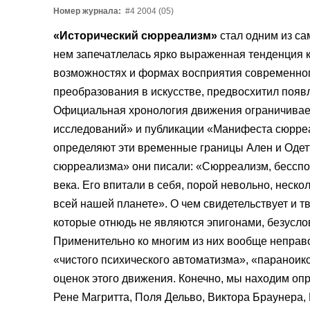
Номер журнала:
#4 2004 (05)
«Исторический сюрреализм»
стал одним из с
нем запечатлелась ярко выраженная тенденция 
возможностях и формах восприятия современног
преобразования в искусстве, предвосхитил поя
Официальная хронология движения ограничивает
исследований» и публикации «Манифеста сюрреал
определяют эти временные границы Ален и Одет
сюрреализма» они писали: «Сюрреализм, бесспор
века. Его впитали в себя, порой невольно, неско
всей нашей планете». О чем свидетельствует и т
которые отнюдь не являются эпигонами, безусл
Применительно ко многим из них вообще неправ
«чистого психического автоматизма», «параноико
оценок этого движения. Конечно, мы находим о
Рене Магритта, Поля Дельво, Виктора Браунера, 