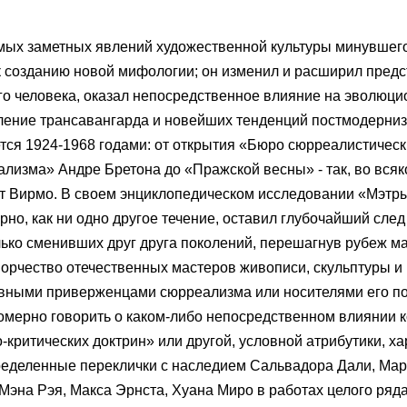
амых заметных явлений художественной культуры минувшего
к созданию новой мифологии; он изменил и расширил предс
о человека, оказал непосредственное влияние на эволюц
вление трансавангарда и новейших тенденций постмодерниз
ся 1924-1968 годами: от открытия «Бюро сюрреалистическ
изма» Андре Бретона до «Пражской весны» - так, во всяк
т Вирмо. В своем энциклопедическом исследовании «Мэтр
но, как ни одно другое течение, оставил глубочайший след
лько сменивших друг друга поколений, перешагнув рубеж мая
ворчество отечественных мастеров живописи, скульптуры и
овными приверженцами сюрреализма или носителями его по
омерно говорить о каком-либо непосредственном влиянии 
-критических доктрин» или другой, условной атрибутики, х
пределенные переклички с наследием Сальвадора Дали, Ма
Мэна Рэя, Макса Эрнста, Хуана Миро в работах целого ряд