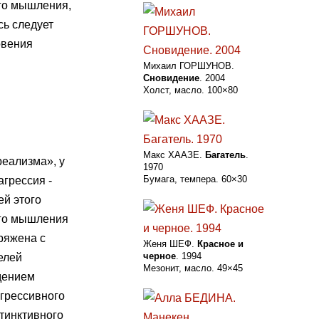
го мышления,
сь следует
овения
Михаил ГОРШУНОВ.
Сновидение
. 2004
Холст, масло. 100×80
Макс ХААЗЕ.
Багатель
.
реализма», у
1970
Бумага, темпера. 60×30
грессия -
ей этого
ого мышления
ряжена с
Женя ШЕФ.
Красное и
черное
. 1994
елей
Мезонит, масло. 49×45
дением
агрессивного
тинктивного