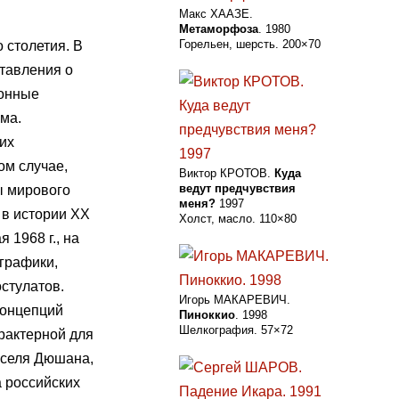
Макс ХААЗЕ.
Метаморфоза
. 1980
Горельен, шерсть. 200×70
 столетия. В
тавления о
ионные
ма.
их
ом случае,
Виктор КРОТОВ.
Куда
ведут предчувствия
ы мирового
меня?
1997
 в истории ХХ
Холст, масло. 110×80
 1968 г., на
 графики,
стулатов.
Игорь МАКАРЕВИЧ.
концепций
Пиноккио
. 1998
Шелкография. 57×72
арактерной для
рселя Дюшана,
а российских