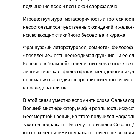
подчинения всех и вся некой сверхзадаче.
Игровая культура, метафоричность и гротескност
несостоявшихся чувственных ожиданий и желаний
исключающих стихийного бесовства и куража.
Французский литературовед, семиотик, философ 
«появление» есть необходимая функция - и ее сл
Конечно, в большей степени эти слова относятся
лингвистическая, философская методология изу
понимания наследия сюрреалистического искусс
и последователями.
В этой связи уместно вспомнить слова Сальвадор
Великий мистификатор, миф и реальность искусст
Бессмертной Греции, из этого получился Рафаэль
захотел подражать Пуссену - получился Сезанн
кто не хочет ничему подражать, ничего не выходи