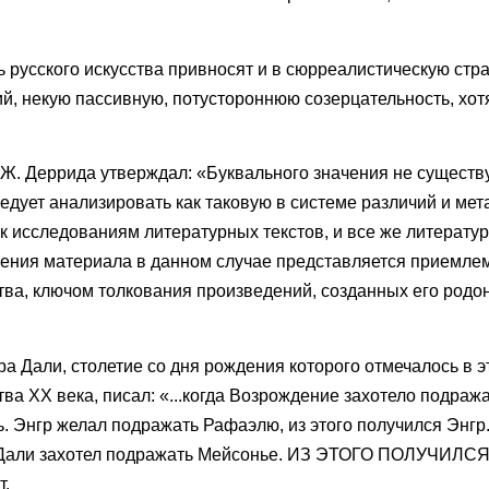
ь русского искусства привносят и в сюрреалистическую стр
, некую пассивную, потустороннюю созерцательность, хотя
Ж. Деррида утверждал: «Буквального значения не существу
едует анализировать как таковую в системе различий и мет
 к исследованиям литературных текстов, и все же литерату
чения материала в данном случае представляется приемле
тва, ключом толкования произведений, созданных его род
а Дали, столетие со дня рождения которого отмечалось в эт
ва ХХ века, писал: «...когда Возрождение захотело подраж
. Энгр желал подражать Рафаэлю, из этого получился Энгр
. Дали захотел подражать Мейсонье. ИЗ ЭТОГО ПОЛУЧИЛСЯ
т.