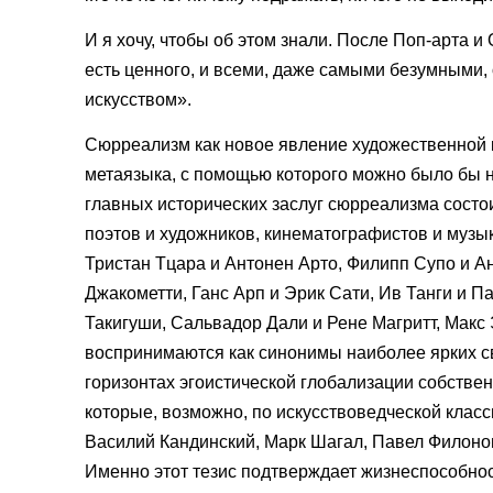
И я хочу, чтобы об этом знали. После Поп-арта и
есть ценного, и всеми, даже самыми безумными
искусством».
Сюрреализм как новое явление художественной 
метаязыка, с помощью которого можно было бы на
главных исторических заслуг сюрреализма состо
поэтов и художников, кинематографистов и музык
Тристан Тцара и Антонен Арто, Филипп Супо и А
Джакометти, Ганс Арп и Эрик Сати, Ив Танги и 
Такигуши, Сальвадор Дали и Рене Магритт, Макс
воспринимаются как синонимы наиболее ярких св
горизонтах эгоистической глобализации собствен
которые, возможно, по искусствоведческой класс
Василий Кандинский, Марк Шагал, Павел Филонов
Именно этот тезис подтверждает жизнеспособнос