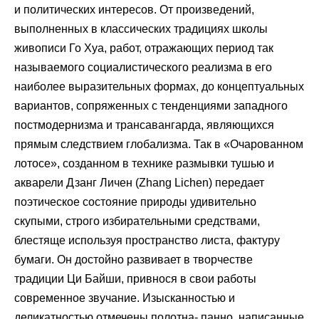
и политических интересов. От произведений,
выполненных в классических традициях школы
живописи Го Хуа, работ, отражающих период так
называемого социалистического реализма в его
наиболее выразительных формах, до концептуальных
вариантов, сопряженных с тенденциями западного
постмодернизма и трансавангарда, являющихся
прямым следствием глобализма. Так в «Очарованном
лотосе», созданном в технике размывки тушью и
акварели Дзанг Личен (Zhang Lichen) передает
поэтическое состояние природы удивительно
скупыми, строго избирательными средствами,
блестяще используя пространство листа, фактуру
бумаги. Он достойно развивает в творчестве
традиции Ци Байши, привнося в свои работы
современное звучание. Изысканностью и
деликатностью отмечены полотна- панно, написанные