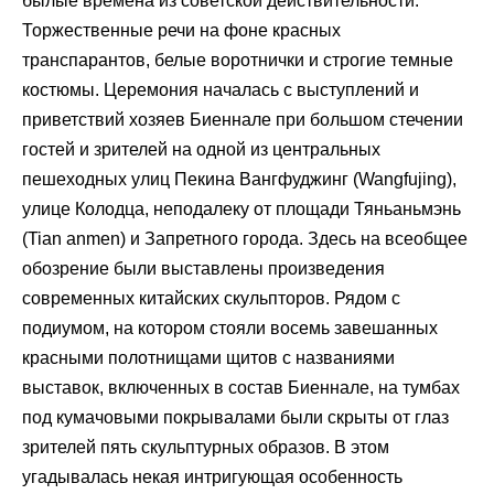
былые времена из советской действительности.
Торжественные речи на фоне красных
транспарантов, белые воротнички и строгие темные
костюмы. Церемония началась с выступлений и
приветствий хозяев Биеннале при большом стечении
гостей и зрителей на одной из центральных
пешеходных улиц Пекина Вангфуджинг (Wangfujing),
улице Колодца, неподалеку от площади Тяньаньмэнь
(Tian anmen) и Запретного города. Здесь на всеобщее
обозрение были выставлены произведения
современных китайских скульпторов. Рядом с
подиумом, на котором стояли восемь завешанных
красными полотнищами щитов с названиями
выставок, включенных в состав Биеннале, на тумбах
под кумачовыми покрывалами были скрыты от глаз
зрителей пять скульптурных образов. В этом
угадывалась некая интригующая особенность