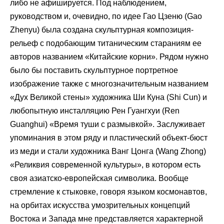
либо не афишируется. Под наблюдением,
руководством и, очевидно, по идее Гао Цзеню (Gao
Zhenyu) была создана скульптурная композиция-
рельеф с подобающим титаническим стараниям ее
авторов названием «Китайские корни». Рядом нужно
было бы поставить скульптурное портретное
изображение также с многозначительным названием
«Дух Великой стены» художника Ши Куна (Shi Cun) и
любопытную инсталляцию Рен Гуангхуи (Ren
Guanghui) «Время туши с размывкой». Заслуживает
упоминания в этом ряду и пластический объект-бюст
из меди и стали художника Ванг Цонга (Wang Zhong)
«Реликвия современной культуры», в котором есть
своя азиатско-европейская символика. Вообще
стремление к стыковке, говоря языком космонавтов,
на орбитах искусства умозрительных концепций
Востока и Запада мне представляется характерной