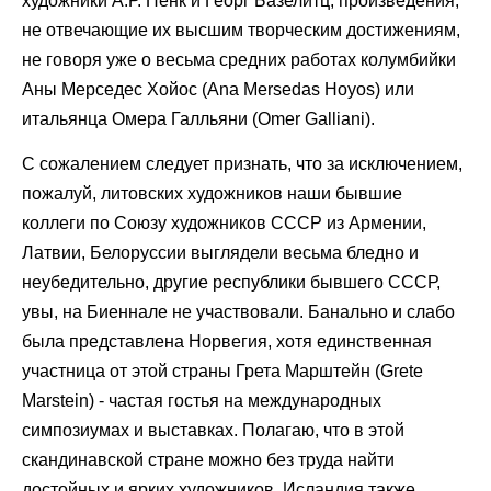
художники А.Р. Пенк и Георг Базелитц, произведения,
не отвечающие их высшим творческим достижениям,
не говоря уже о весьма средних работах колумбийки
Аны Мерседес Хойос (Ana Mersedas Hoyos) или
итальянца Омера Галльяни (Omer Galliani).
С сожалением следует признать, что за исключением,
пожалуй, литовских художников наши бывшие
коллеги по Союзу художников СССР из Армении,
Латвии, Белоруссии выглядели весьма бледно и
неубедительно, другие республики бывшего СССР,
увы, на Биеннале не участвовали. Банально и слабо
была представлена Норвегия, хотя единственная
участница от этой страны Грета Марштейн (Grete
Marstein) - частая гостья на международных
симпозиумах и выставках. Полагаю, что в этой
скандинавской стране можно без труда найти
достойных и ярких художников. Исландия также