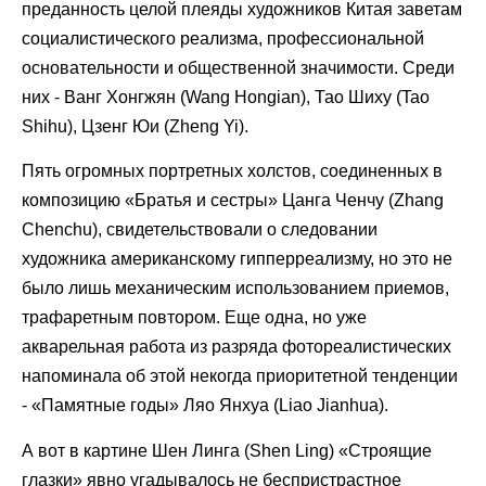
преданность целой плеяды художников Китая заветам
социалистического реализма, профессиональной
основательности и общественной значимости. Среди
них - Ванг Хонгжян (Wang Hongian), Тао Шиху (Tao
Shihu), Цзенг Юи (Zheng Yi).
Пять огромных портретных холстов, соединенных в
композицию «Братья и сестры» Цанга Ченчу (Zhang
Chenchu), свидетельствовали о следовании
художника американскому гипперреализму, но это не
было лишь механическим использованием приемов,
трафаретным повтором. Еще одна, но уже
акварельная работа из разряда фотореалистических
напоминала об этой некогда приоритетной тенденции
- «Памятные годы» Ляо Янхуа (Liao Jianhua).
А вот в картине Шен Линга (Shen Ling) «Строящие
глазки» явно угадывалось не беспристрастное