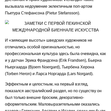
вызывала недоумение эклектичным поп-артом
Пьетура Стефансона (Pietur Stefansson).
И «зияющие высоты» шведских художников не
отличались особой оригинальностью, но
профессиональная культура здесь была очевидна, как
и у датчан Эрика Франдсена (Erik Frandsen), Бьерна
Ньергаарда (Bjoern Noergard), Тьербена Херона
(Torben Heron) и Ларса Норгарда (Lars Norgard).
Эффектным и целостным, на первый взгляд,
показался австралийский раздел, но по существу он
был только внешне броским, декоративно-
оформительским. Маловыразительными оказались
разделы Германии, Австрии и Италии, скучными были