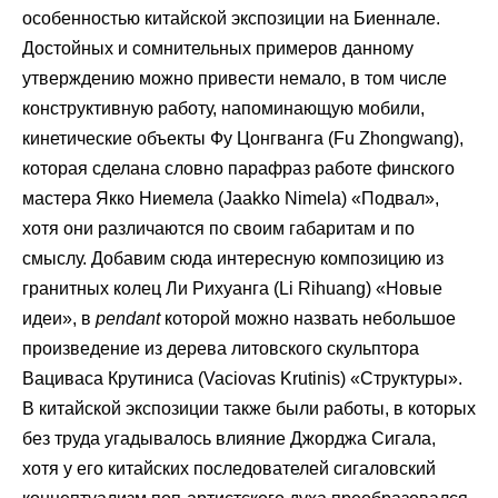
особенностью китайской экспозиции на Биеннале.
Достойных и сомнительных примеров данному
утверждению можно привести немало, в том числе
конструктивную работу, напоминающую мобили,
кинетические объекты Фу Цонгванга (Fu Zhongwang),
которая сделана словно парафраз работе финского
мастера Якко Ниемела (Jaakko Nimela) «Подвал»,
хотя они различаются по своим габаритам и по
смыслу. Добавим сюда интересную композицию из
гранитных колец Ли Рихуанга (Li Rihuang) «Новые
идеи», в
pendant
которой можно назвать небольшое
произведение из дерева литовского скульптора
Вациваса Крутиниса (Vaciovas Krutinis) «Структуры».
В китайской экспозиции также были работы, в которых
без труда угадывалось влияние Джорджа Сигала,
хотя у его китайских последователей сигаловский