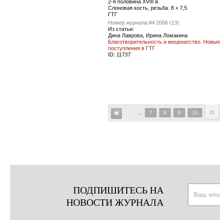
2-я половина XVIII в.
Слоновая кость, резьба. 8 × 7,5
ГТГ
Номер журнала:
#4 2006 (13)
Из статьи:
Дина Лаврова, Ирина Ломакина
Благотворительность и меценатство. Новые
поступления в ГТГ
ID:
11737
11
…
7
8
9
10
ПОДПИШИТЕСЬ НА
НОВОСТИ ЖУРНАЛА