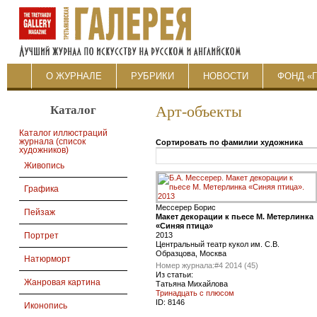
О ЖУРНАЛЕ
РУБРИКИ
НОВОСТИ
ФОНД «
Каталог
Арт-объекты
Каталог иллюстраций
журнала (список
Сортировать по фамилии художника
художников)
Живопись
Графика
Мессерер Борис
Пейзаж
Макет декорации к пьесе М. Метерлинка
«Синяя птица»
2013
Портрет
Центральный театр кукол им. С.В.
Образцова, Москва
Натюрморт
Номер журнала:
#4 2014 (45)
Из статьи:
Жанровая картина
Татьяна Михайлова
Тринадцать с плюсом
ID:
8146
Иконопись