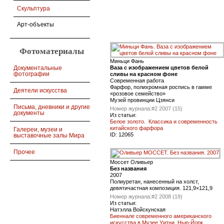
Скульптура
Арт-объекты
Фотоматериалы
Миньци Фань
Ваза с изображением цветов белой
Документальные
фотографии
сливы на красном фоне
Современная работа
Фарфор, полихромная роспись в гамме
Деятели искусства
«розовое семейство»
Музей провинции Цзянси
Письма, дневники и другие
Номер журнала:
#2 2007 (15)
документы
Из статьи:
Белое золото. Классика и современность
китайского фарфора
Галереи, музеи и
ID:
12065
выставочные залы Мира
Прочее
Моссет Оливьер
Без названия
2007
Полиуретан, нанесенный на холст,
девятичастная композиция. 121,9×121,9
Номер журнала:
#2 2008 (19)
Из статьи:
Натэлла Войскунская
Биеннале современного американского
искусства в Музее Уитни, Нью-Йорк