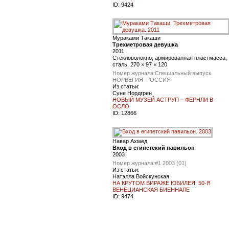
ID:
9424
Мураками Такаши
Трехметровая девушка
2011
Стекловолокно, армированная пластмасса,
сталь. 270 × 97 × 120
Номер журнала:
Специальный выпуск.
НОРВЕГИЯ–РОССИЯ
Из статьи:
Суне Нордгрен
НОВЫЙ МУЗЕЙ АСТРУП – ФЕРНЛИ В
ОСЛО
ID:
12866
Навар Ахмед
Вход в египетский павильон
2003
Номер журнала:
#1 2003 (01)
Из статьи:
Натэлла Войскунская
НА КРУТОМ ВИРАЖЕ ЮБИЛЕЯ: 50-Я
ВЕНЕЦИАНСКАЯ БИЕННАЛЕ
ID:
9474