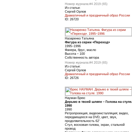
Номер журнала:
#4 2019 (65)
Из статьи:
Сергей Орлов
Драматичный и праздничный образ России
ID:
26720
Назаренко Татьяна
Фигура из серии «Переход»
1995–1996
Фанера, брус, масло
Высота – 100
Собственность автора
Номер журнала:
#4 2019 (65)
Из статьи:
Сергей Орлов
Драматичный и праздничный образ России
ID:
26726
Науман Брюс
Дерьмо в твоей шляпе – Голова на стуле
1990
1990
Ретропроекция, видеоинсталляция; видео,
передающееся на DVD, цвет, звук,
продолжительность 62’
Стул, восковая голова, экран, стальной
провод