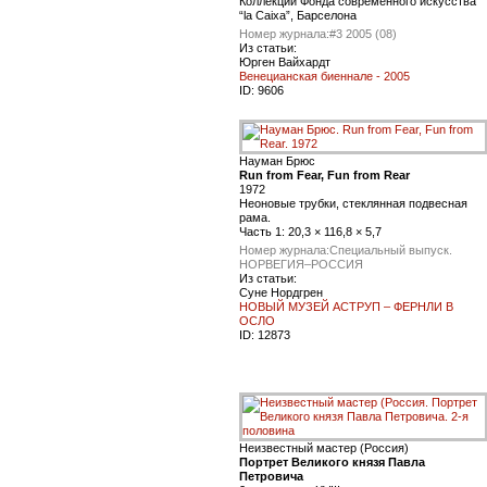
Коллекции Фонда современного искусства
“la Caixa”, Барселона
Номер журнала:
#3 2005 (08)
Из статьи:
Юрген Вайхардт
Венецианская биеннале - 2005
ID:
9606
Науман Брюс
Run from Fear, Fun from Rear
1972
Неоновые трубки, стеклянная подвесная
рама.
Часть 1: 20,3 × 116,8 × 5,7
Номер журнала:
Специальный выпуск.
НОРВЕГИЯ–РОССИЯ
Из статьи:
Суне Нордгрен
НОВЫЙ МУЗЕЙ АСТРУП – ФЕРНЛИ В
ОСЛО
ID:
12873
Неизвестный мастер (Россия)
Портрет Великого князя Павла
Петровича