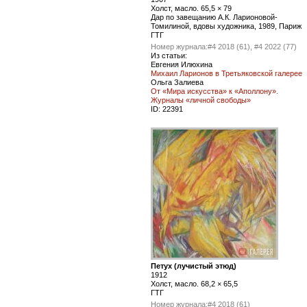
Холст, масло. 65,5 × 79
Дар по завещанию А.К. Ларионовой-
Томилиной, вдовы художника, 1989, Париж
ГТГ
Номер журнала:
#4 2018 (61), #4 2022 (77)
Из статьи:
Евгения Илюхина
Михаил Ларионов в Третьяковской галерее
Ольга Залиева
От «Мира искусства» к «Аполлону».
Журналы «личной свободы»
ID:
22391
Петух (лучистый этюд)
1912
Холст, масло. 68,2 × 65,5
ГТГ
Номер журнала:
#4 2018 (61)