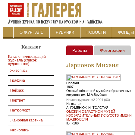
О ЖУРНАЛЕ
РУБРИКИ
НОВОСТИ
ФОНД «
Каталог
Работы
Фотографии
Каталог иллюстраций
журнала (список
Ларионов Михаил
художников)
Живопись
Графика
Павлин
1907
Пейзаж
Омский областной музей изобрзительных
искусств им. М.А.Врубеля
Номер журнала:
#2 2004 (03)
Портрет
Из статьи:
А. ГУМЕНЮК, Н. ТОЛСТАЯ
Натюрморт
ОМСКИЙ ОБЛАСТНОЙ МУЗЕЙ
ИЗОБРАЗИТЕЛЬНЫХ ИСКУССТВ ИМЕНИ
М.А.ВРУБЕЛЯ
Жанровая картина
ID:
7160
Иконопись