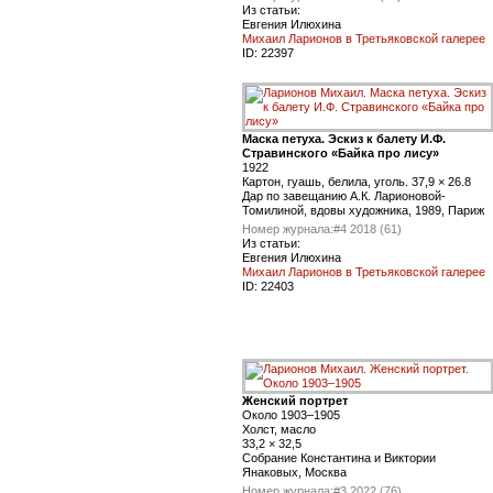
Из статьи:
Евгения Илюхина
Михаил Ларионов в Третьяковской галерее
ID:
22397
Маска петуха. Эскиз к балету И.Ф.
Стравинского «Байка про лису»
1922
Картон, гуашь, белила, уголь. 37,9 × 26.8
Дар по завещанию А.К. Ларионовой-
Томилиной, вдовы художника, 1989, Париж
Номер журнала:
#4 2018 (61)
Из статьи:
Евгения Илюхина
Михаил Ларионов в Третьяковской галерее
ID:
22403
Женский портрет
Около 1903–1905
Холст, масло
33,2 × 32,5
Собрание Константина и Виктории
Янаковых, Москва
Номер журнала:
#3 2022 (76)