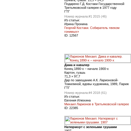
Бумага, гуашь. 15,5 × 24,3
Подарено Г.Д. Костаки Государственной
Третьяковской галерее в 1977 году
ГТГ
Номер журнала:
#1 2015 (46)
Из статьи:
Ирина Пронина
Георгий Костаки. Собиратель «веком
гонимых»
ID:
12567
Дама и кавалер
Конец 1890-х – начало 1900-х
Картон, гуашь
71,3 × 97,7
Дар по завещанию А.К. Ларионовой-
Томилиной, вдовы художника, 1989, Париж
ГТГ
Номер журнала:
#4 2018 (61)
Из статьи:
Евгения Илюхина
Михаил Ларионов в Третьяковской галерее
ID:
22385
Натюрморт с зелеными грушами
1907