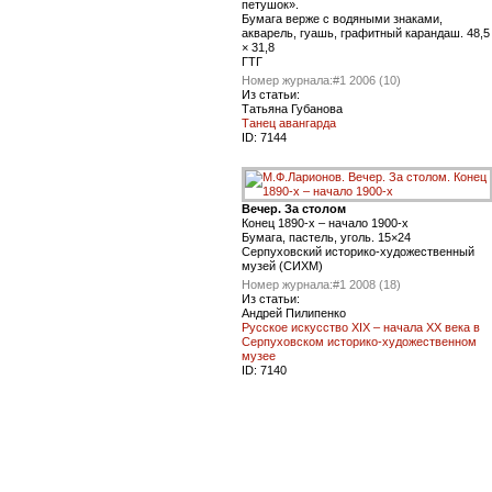
петушок».
Бумага верже с водяными знаками,
акварель, гуашь, графитный карандаш. 48,5
× 31,8
ГТГ
Номер журнала:
#1 2006 (10)
Из статьи:
Татьяна Губанова
Танец авангарда
ID:
7144
Вечер. За столом
Конец 1890-х – начало 1900-х
Бумага, пастель, уголь. 15×24
Серпуховский историко-художественный
музей (СИХМ)
Номер журнала:
#1 2008 (18)
Из статьи:
Андрей Пилипенко
Русское искусство XIX – начала ХХ века в
Серпуховском историко-художественном
музее
ID:
7140