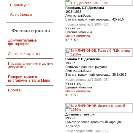
Скульптура
Профиль C.П.Дягилева
1915–1916
Арт-объекты
Лист из альбома
Бумага, графитный карандаш. 42х26,5
Номер журнала:
#1 2005 (06)
Из статьи:
Фотоматериалы
Евгения Илюхина
Мания Дягилева
ID:
7150
Документальные
фотографии
Деятели искусства
Голова С.П.Дягилева
1930-е
Письма, дневники и другие
документы
Реплика с раннего рисунка
Лист из альбома
Бумага, графитный карандаш. 38,3х26,3
Галереи, музеи и
Номер журнала:
#1 2005 (06)
выставочные залы Мира
Из статьи:
Евгения Илюхина
Прочее
Мания Дягилева
ID:
7153
Дягилев с газетой
1930-е
Бумага зеленая, графитный карандаш.
17,8x22,8
Номер журнала:
#1 2005 (06)