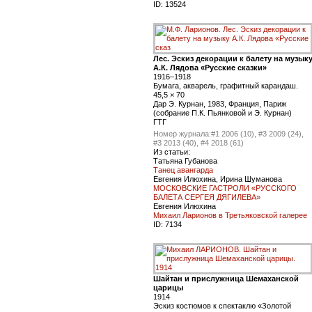
ID:
13524
Лес. Эскиз декорации к балету на музык
А.К. Лядова «Русские сказки»
1916–1918
Бумага, акварель, графитный карандаш.
45,5 × 70
Дар Э. Курнан, 1983, Франция, Париж
(собрание П.К. Пьянковой и Э. Курнан)
ГТГ
Номер журнала:
#1 2006 (10), #3 2009 (24),
#3 2013 (40), #4 2018 (61)
Из статьи:
Татьяна Губанова
Танец авангарда
Евгения Илюхина, Ирина Шуманова
МОСКОВСКИЕ ГАСТРОЛИ «РУССКОГО
БАЛЕТА СЕРГЕЯ ДЯГИЛЕВА»
Евгения Илюхина
Михаил Ларионов в Третьяковской галерее
ID:
7134
Шайтан и прислужница Шемаханской
царицы
1914
Эскиз костюмов к спектаклю «Золотой