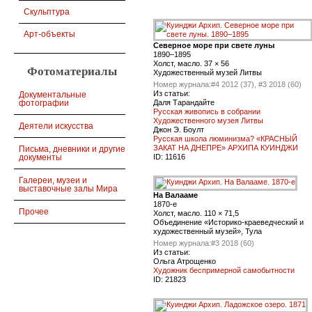
Скульптура
Арт-объекты
Северное море при свете луны
1890–1895
Холст, масло. 37 × 56
Фотоматериалы
Художественный музей Литвы
Номер журнала:
#4 2012 (37), #3 2018 (60)
Из статьи:
Документальные
фотографии
Даля Тарандайте
Русская живопись в собрании
Художественного музея Литвы
Деятели искусства
Джон Э. Боулт
Русская школа люминизма? «КРАСНЫЙ
ЗАКАТ НА ДНЕПРЕ» АРХИПА КУИНДЖИ
Письма, дневники и другие
документы
ID:
11616
Галереи, музеи и
выставочные залы Мира
На Валааме
1870-е
Прочее
Холст, масло. 110 × 71,5
Объединение «Историко-краеведческий и
художественный музей», Тула
Номер журнала:
#3 2018 (60)
Из статьи:
Ольга Атрощенко
Художник беспримерной самобытности
ID:
21823