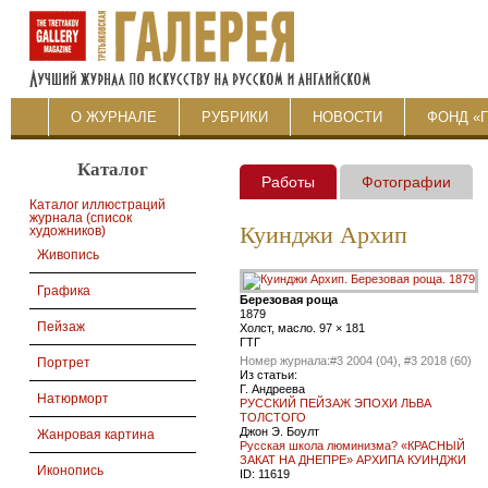
О ЖУРНАЛЕ
РУБРИКИ
НОВОСТИ
ФОНД «
Каталог
Работы
Фотографии
Каталог иллюстраций
журнала (список
Куинджи Архип
художников)
Живопись
Графика
Березовая роща
1879
Пейзаж
Холст, масло. 97 × 181
ГТГ
Номер журнала:
#3 2004 (04), #3 2018 (60)
Портрет
Из статьи:
Г. Андреева
Натюрморт
РУССКИЙ ПЕЙЗАЖ ЭПОХИ ЛЬВА
ТОЛСТОГО
Джон Э. Боулт
Жанровая картина
Русская школа люминизма? «КРАСНЫЙ
ЗАКАТ НА ДНЕПРЕ» АРХИПА КУИНДЖИ
Иконопись
ID:
11619