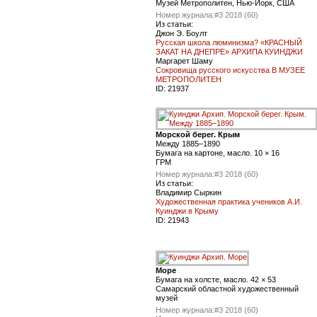
Музей Метрополитен, Нью-Йорк, США
Номер журнала:
#3 2018 (60)
Из статьи:
Джон Э. Боулт
Русская школа люминизма? «КРАСНЫЙ
ЗАКАТ НА ДНЕПРЕ» АРХИПА КУИНДЖИ
Маргарет Шаму
Сокровища русского искусства В МУЗЕЕ
МЕТРОПОЛИТЕН
ID:
21937
Морской берег. Крым
Между 1885–1890
Бумага на картоне, масло. 10 × 16
ГРМ
Номер журнала:
#3 2018 (60)
Из статьи:
Владимир Сыркин
Художественная практика учеников А.И.
Куинджи в Крыму
ID:
21943
Море
Бумага на холсте, масло. 42 × 53
Самарский областной художественный
музей
Номер журнала:
#3 2018 (60)