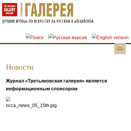
Перейти к основному содержанию
Skip to search
toggle
Вторичное меню
Новости
Журнал «Третьяковская галерея» является
информационным спонсором