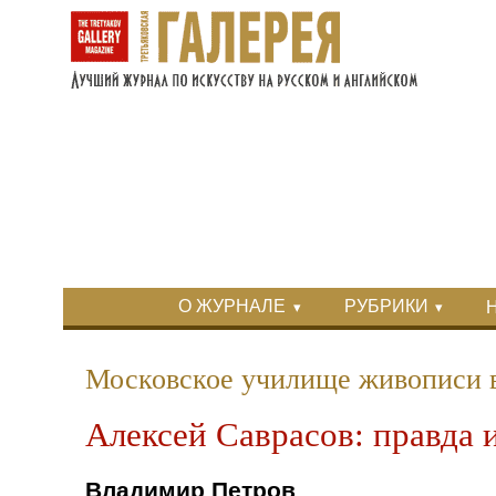
Перейти к основному содержанию
Skip to search
Primary menu
О ЖУРНАЛЕ
РУБРИКИ
Вторичное меню
Московское училище живописи 
Алексей Саврасов: правда 
Владимир Петров