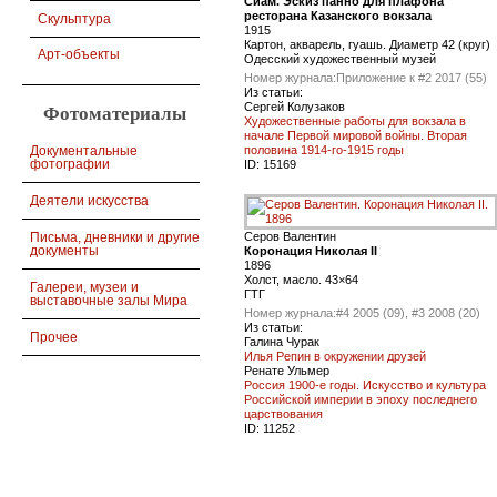
Сиам. Эскиз панно для плафона
ресторана Казанского вокзала
Скульптура
1915
Картон, акварель, гуашь. Диаметр 42 (круг)
Арт-объекты
Одесский художественный музей
Номер журнала:
Приложение к #2 2017 (55)
Из статьи:
Сергей Колузаков
Фотоматериалы
Художественные работы для вокзала в
начале Первой мировой войны. Вторая
половина 1914-го-1915 годы
Документальные
фотографии
ID:
15169
Деятели искусства
Серов Валентин
Письма, дневники и другие
документы
Коронация Николая II
1896
Холст, масло. 43×64
Галереи, музеи и
ГТГ
выставочные залы Мира
Номер журнала:
#4 2005 (09), #3 2008 (20)
Из статьи:
Прочее
Галина Чурак
Илья Репин в окружении друзей
Ренате Ульмер
Россия 1900-е годы. Искусство и культура
Российской империи в эпоху последнего
царствования
ID:
11252