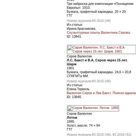
Три наброска для композиции «Похищение
Европы». 1910.
Бумага, графитный карандаш. 25 × 20
ГТГ
Номер журнала:
#3 2015 (48)
Из статьи:
Ирина Красникова
Скульптурные опыты Валентина Серова
ID:
13841
Серов Валентин
Л.С. Бакст и В.А. Серов через 15 лет.
Шарж
1901
Бумага, графитный карандаш. 24,6 × 20,8
СПбГМТи МИ
Номер журнала:
#3 2015 (48)
Из статьи:
Елена Теркель
Валентин Серов и Лев Бакст. Поиски идеала
ID:
13845
Серов Валентин
Летом
1895
Холст, масло. 74 × 94
ГТГ
Номер журнала:
#3 2015 (48), #2 2016 (51)