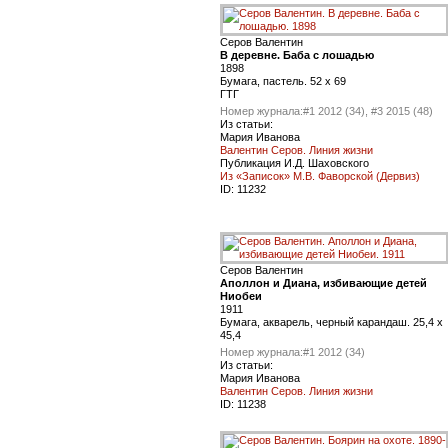
Серов Валентин
В деревне. Баба с лошадью
1898
Бумага, пастель. 52 x 69
ГТГ
Номер журнала:
#1 2012 (34), #3 2015 (48)
Из статьи:
Мария Иванова
Валентин Серов. Линия жизни
Публикация И.Д. Шаховского
Из «Записок» М.В. Фаворской (Дервиз)
ID:
11232
Серов Валентин
Аполлон и Диана, избивающие детей
Ниобеи
1911
Бумага, акварель, черный карандаш. 25,4 x
45,4
Номер журнала:
#1 2012 (34)
Из статьи:
Мария Иванова
Валентин Серов. Линия жизни
ID:
11238