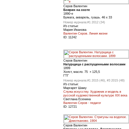
Серов Валентин
Боярин на охоте
1890-e
Бумага, акварель, гуашь. 46 x 33
Номер журнала:
#1 2012 (34)
Из статьи:
Мария Иванова
Валентин Серов. Линия жизни
ID:
11242
Серов Валентин
Натурщица с распущенными волосами
1899
Холст, масло. 75 × 125,5
ГТГ
Номер журнала:
#1 2015 (46), #3 2015 (48)
Из статьи:
Маргарет Шаму
Служа искусству. Художник и модель в
русской художественной культуре XIX века
Светлана Есенина
Валентин Серов - педагог
ID:
12721
Серов Валентин
Стригуны на водопое. Домотканово