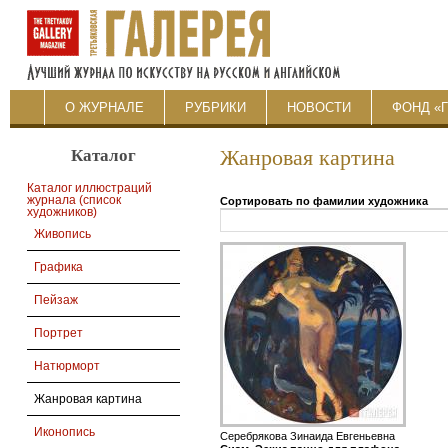
О ЖУРНАЛЕ
РУБРИКИ
НОВОСТИ
ФОНД «
Каталог
Жанровая картина
Каталог иллюстраций
журнала (список
Сортировать по фамилии художника
художников)
Живопись
Графика
Пейзаж
Портрет
Натюрморт
Жанровая картина
Иконопись
Серебрякова Зинаида Евгеньевна