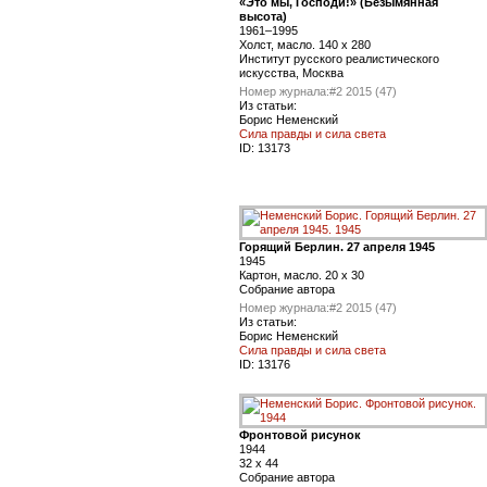
«Это мы, Господи!» (Безымянная
высота)
1961–1995
Холст, масло. 140 х 280
Институт русского реалистического
искусства, Москва
Номер журнала:
#2 2015 (47)
Из статьи:
Борис Неменский
Сила правды и сила света
ID:
13173
Горящий Берлин. 27 апреля 1945
1945
Картон, масло. 20 х 30
Собрание автора
Номер журнала:
#2 2015 (47)
Из статьи:
Борис Неменский
Сила правды и сила света
ID:
13176
Фронтовой рисунок
1944
32 х 44
Собрание автора