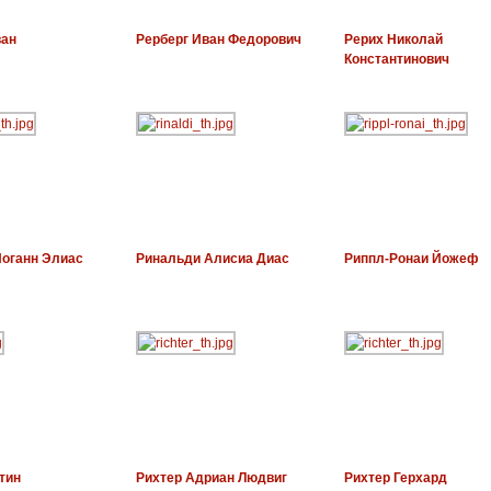
ван
Рерберг Иван Федорович
Рерих Николай
Константинович
Иоганн Элиас
Ринальди Алисиа Диас
Риппл-Ронаи Йожеф
тин
Рихтер Адриан Людвиг
Рихтер Герхард