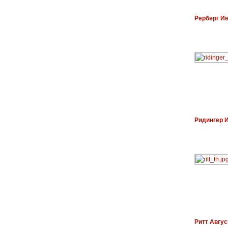
Рерберг И
Ридингер 
Ритт Авгус