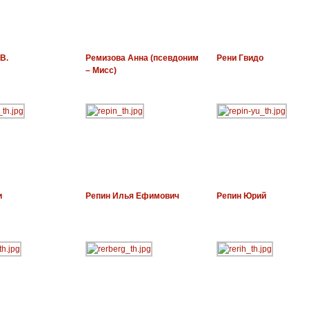
В.
Ремизова Анна (псевдоним
Рени Гвидо
– Мисс)
и
Репин Илья Ефимович
Репин Юрий