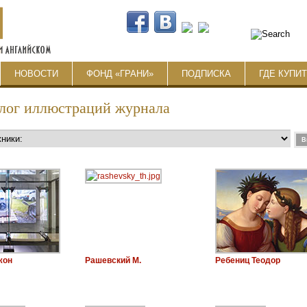
НОВОСТИ
ФОНД «ГРАНИ»
ПОДПИСКА
ГДЕ КУПИ
лог иллюстраций журнала
жон
Рашевский М.
Ребениц Теодор