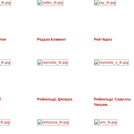
лон
Редько Климент
Рей Чарлз
.
Рейнольдс Джошуа
Рейнольдс Самуэль
Уильям