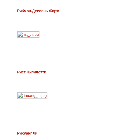
Рибмон-Дессень Жорж
Рист Пипилотти
Рихуанг Ли