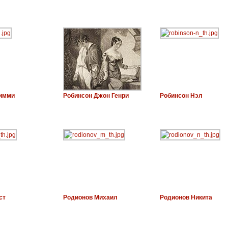
имми
Робинсон Джон Генри
Робинсон Нэл
ст
Родионов Михаил
Родионов Никита