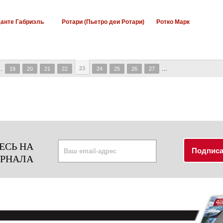
Данте Габриэль
Ротари (Пьетро деи Ротари)
Ротко Марк
23
…
19
20
21
22
24
25
26
27
…
ЕСЬ НА
УРНАЛА