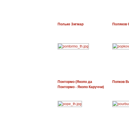
Польке Зигмар
Поляков 
Понтормо (Якопо да
Попков В
Понтормо - Якопо Каруччи)