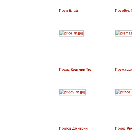
Поуп Блай
Поурбус 
Прайс Кейтлин Тил
Премацц
Пригов Дмитрий
Принс Ри