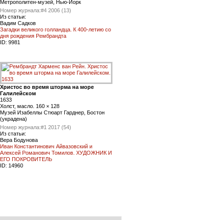
Метрополитен-музей, Нью-Йорк
Номер журнала:
#4 2006 (13)
Из статьи:
Вадим Садков
Загадки великого голландца. К 400-летию со
дня рождения Рембрандта
ID:
9981
Христос во время шторма на море
Галилейском
1633
Холст, масло. 160 × 128
Музей Изабеллы Стюарт Гарднер, Бостон
(украдена)
Номер журнала:
#1 2017 (54)
Из статьи:
Вера Бодунова
Иван Константинович Айвазовский и
Алексей Романович Томилов. ХУДОЖНИК И
ЕГО ПОКРОВИТЕЛЬ
ID:
14960