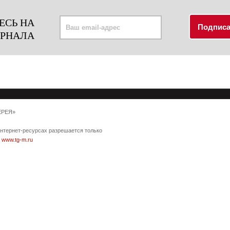
ЕСЬ НА
УРНАЛА
ЕРЕЯ»
интернет-ресурсах разрешается только
а
www.tg-m.ru