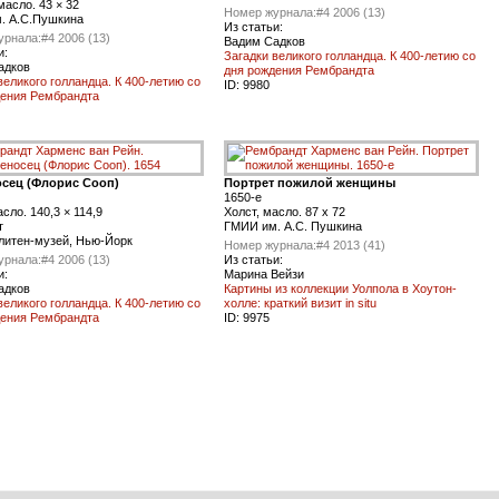
масло. 43 × 32
Номер журнала:
#4 2006 (13)
. А.С.Пушкина
Из статьи:
урнала:
#4 2006 (13)
Вадим Садков
и:
Загадки великого голландца. К 400-летию со
адков
дня рождения Рембрандта
великого голландца. К 400-летию со
ID:
9980
дения Рембрандта
сец (Флорис Сооп)
Портрет пожилой женщины
1650-е
сло. 140,3 × 114,9
Холст, масло. 87 x 72
т
ГМИИ им. А.С. Пушкина
литен-музей, Нью-Йорк
Номер журнала:
#4 2013 (41)
урнала:
#4 2006 (13)
Из статьи:
и:
Марина Вейзи
адков
Картины из коллекции Уолпола в Хоутон-
великого голландца. К 400-летию со
холле: краткий визит in situ
дения Рембрандта
ID:
9975