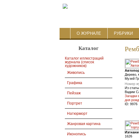
О ЖУРНАЛЕ
РУБРИКИ
Каталог
Ремб
Каталог иллюстраций
журнала (список
художников)
Автопор
Живопись
Дерево, 
Музей Гр
Графика
Номер ж
Из стать
Вадим С
Пейзаж
Загадки 
дня рож
Портрет
ID:
9976
Натюрморт
Жанровая картина
Изгнани
Иконопись
1626