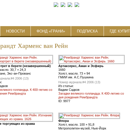
НОВОСТИ
ФОНД «ГРАНИ»
ПОДПИСКА
ГДЕ КУПИ
рандт Харменс ван Рейн
трет в берете (незавершенный)
Артаксеркс, Аман и Эсфирь
масло. 30,7 × 24,3
1660
ане, Экс-ан-Прованс
Холст, масло. 73 × 94
ГМИИ им. А.С.Пушкина
урнала:
#4 2006 (13)
и:
Номер журнала:
#4 2006 (13)
адков
Из статьи:
великого голландца. К 400-летию со
Вадим Садков
дения Рембрандта
Загадки великого голландца. К 400-летию со
дня рождения Рембрандта
ID:
9977
Флора
е торгующих из храма
Холст, масло. 100 × 91,8
Метрополитен-музей, Нью-Йорк