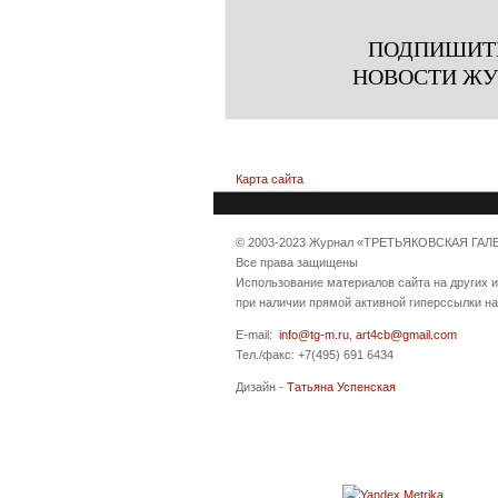
ПОДПИШИТ
НОВОСТИ Ж
Карта сайта
© 2003-2023 Журнал «ТРЕТЬЯКОВСКАЯ ГАЛ
Все права защищены
Использование материалов сайта на других 
при наличии прямой активной гиперссылки н
E-mail:
info@tg-m.ru
,
art4cb@gmail.com
Тел./факс: +7(495) 691 6434
Дизайн -
Татьяна Успенская