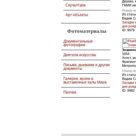
Дерево, 
Скульптура
ГМИИ им
Номер ж
Из стать
Арт-объекты
Вадим С
Загадки 
дня рож
ID:
9979
Фотоматериалы
Документальные
фотографии
Знамено
1654
Деятели искусства
Холст, ма
Фрагмен
Письма, дневники и другие
Метропо
документы
Номер ж
Из стать
Галереи, музеи и
Вадим С
выставочные залы Мира
Загадки 
дня рож
ID:
9982
Прочее