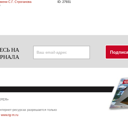
мени С.Г. Строганова
ID:
27931
9
ЕСЬ НА
УРНАЛА
ЕРЕЯ»
интернет-ресурсах разрешается только
а
www.tg-m.ru