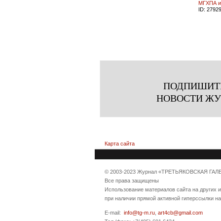
МГХПА и
ID:
2792
ПОДПИШИТ
НОВОСТИ Ж
Карта сайта
© 2003-2023 Журнал «ТРЕТЬЯКОВСКАЯ ГАЛ
Все права защищены
Использование материалов сайта на других 
при наличии прямой активной гиперссылки н
E-mail:
info@tg-m.ru
,
art4cb@gmail.com