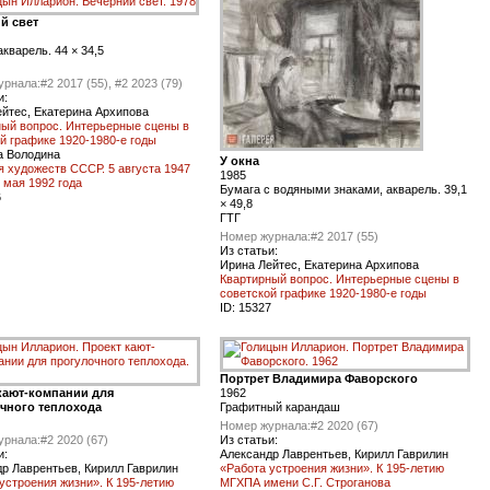
й свет
акварель. 44 × 34,5
урнала:
#2 2017 (55), #2 2023 (79)
и:
йтес, Екатерина Архипова
ный вопрос. Интерьерные сцены в
й графике 1920-1980-е годы
а Володина
У окна
 художеств СССР. 5 августа 1947
1985
5 мая 1992 года
Бумага с водяными знаками, акварель. 39,1
6
× 49,8
ГТГ
Номер журнала:
#2 2017 (55)
Из статьи:
Ирина Лейтес, Екатерина Архипова
Квартирный вопрос. Интерьерные сцены в
советской графике 1920-1980-е годы
ID:
15327
Портрет Владимира Фаворского
кают-компании для
1962
чного теплохода
Графитный карандаш
Номер журнала:
#2 2020 (67)
урнала:
#2 2020 (67)
Из статьи:
и:
Александр Лаврентьев, Кирилл Гаврилин
р Лаврентьев, Кирилл Гаврилин
«Работа устроения жизни». К 195-летию
устроения жизни». К 195-летию
МГХПА имени С.Г. Строганова