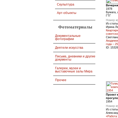
Скульптура
Вечерни
1978
Бумага, 
Арт-объекты
ГТГ
Номер ж
Из стать
Фотоматериалы
Ирина Ле
Квартир
советско
Документальные
Светлан
фотографии
Академия
года – 2
Деятели искусства
ID:
1532
Письма, дневники и другие
документы
Галереи, музеи и
выставочные залы Мира
Прочее
Проект 
прогуло
1954
Номер ж
Из стать
Александ
«Работа 