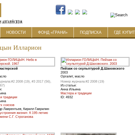
НОВОСТИ
ФОНД «ГРАНИ»
ПОДПИСКА
ГДЕ КУПИ
цын Илларион
мастерской
Пейзаж со скульптурой Д.Шаховского
2003
асло
Оргалит, масло
урнала:
#2 2008 (19), #3 2017 (56),
Номер журнала:
#2 2008 (19)
(67)
Из статьи:
и:
Анна Ильина
ьина
Мастера и традиции
и традиции
ID:
4932
ьина
ух союзов
р Лаврентьев, Кирилл Гаврилин
устроения жизни». К 195-летию
мени С.Г. Строганова