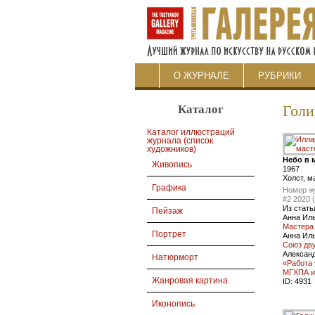
О ЖУРНАЛЕ
РУБРИКИ
Каталог
Голи
Каталог иллюстраций
журнала (список
художников)
Небо в 
Живопись
1967
Холст, м
Графика
Номер ж
#2 2020 
Из стать
Пейзаж
Анна Ил
Мастера 
Портрет
Анна Ил
Союз дв
Александ
Натюрморт
«Работа 
МГХПА и
Жанровая картина
ID:
4931
Иконопись