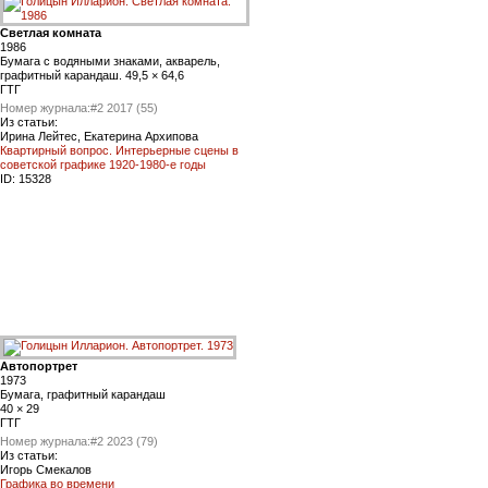
Светлая комната
1986
Бумага с водяными знаками, акварель,
графитный карандаш. 49,5 × 64,6
ГТГ
Номер журнала:
#2 2017 (55)
Из статьи:
Ирина Лейтес, Екатерина Архипова
Квартирный вопрос. Интерьерные сцены в
советской графике 1920-1980-е годы
ID:
15328
Автопортрет
1973
Бумага, графитный карандаш
40 × 29
ГТГ
Номер журнала:
#2 2023 (79)
Из статьи:
Игорь Смекалов
Графика во времени