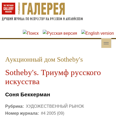
Перейти к основному содержанию
Skip to search
toggle
Вторичное меню
Аукционный дом Sotheby's
Sotheby's. Триумф русского
искусства
Соня Беккерман
Рубрика:
ХУДОЖЕСТВЕННЫЙ РЫНОК
Номер журнала:
#4 2005 (09)