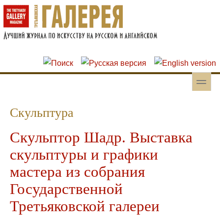
Перейти к основному содержанию
Skip to search
toggle
Вторичное меню
Скульптура
Скульптор Шадр. Выставка
скульптуры и графики
мастера из собрания
Государственной
Третьяковской галереи