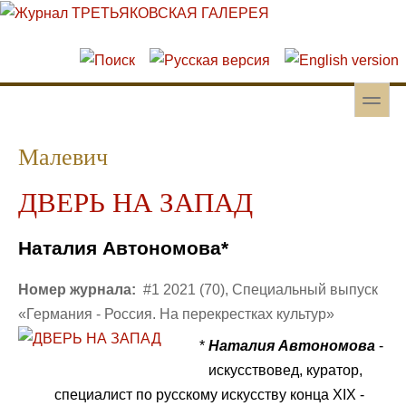
Перейти к основному содержанию
Skip to search
toggle
Вторичное меню
Малевич
ДВЕРЬ НА ЗАПАД
Наталия Автономова*
Номер журнала:
#1 2021 (70), Специальный выпуск
«Германия - Россия. На перекрестках культур»
*
Наталия Автономова
-
искусствовед, куратор,
специалист по русскому искусству конца XIX -