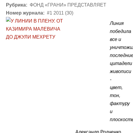
Рубрика:
ФОНД «ГРАНИ» ПРЕДСТАВЛЯЕТ
Номер журнала:
#1 2011 (30)
Линия
победила
все и
уничтожи
последни
цитадели
живописи
-
цвет,
тон,
фактуру
и
плоскость
Александр Родченко