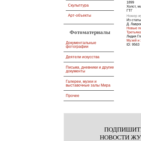
1899
Скульптура
Холст, м
ГТГ
Арт-объекты
Номер ж
Из стать
Д. Лавро
Новые п
Фотоматериалы
Третьяко
Лидия Гл
Музей и 
Документальные
ID:
9563
фотографии
Деятели искусства
Письма, дневники и другие
документы
Галереи, музеи и
выставочные залы Мира
Прочее
ПОДПИШИТ
НОВОСТИ Ж