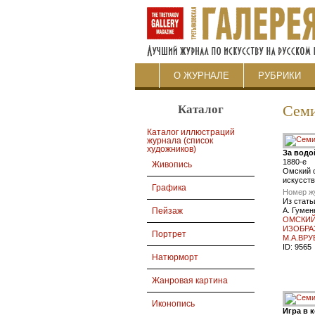
О ЖУРНАЛЕ
РУБРИКИ
Каталог
Семи
Каталог иллюстраций
журнала (список
художников)
За водо
1880-е
Живопись
Омский 
искусств
Графика
Номер ж
Из стать
А. Гумен
Пейзаж
ОМСКИЙ
ИЗОБРА
Портрет
М.А.ВРУ
ID:
9565
Натюрморт
Жанровая картина
Иконопись
Игра в 