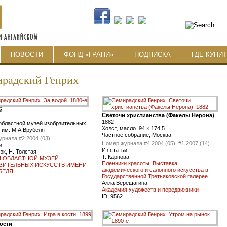
НОВОСТИ
ФОНД «ГРАНИ»
ПОДПИСКА
ГДЕ КУПИ
радский Генрих
й
Светочи христианства (Факелы Нерона)
1882
областной музей изобрзительных
Холст, масло. 94 × 174,5
 им. М.А.Врубеля
Частное собрание, Москва
урнала:
#2 2004 (03)
Номер журнала:
#4 2004 (05), #1 2007 (14)
и:
Из статьи:
юк, Н. Толстая
Т. Карпова
 ОБЛАСТНОЙ МУЗЕЙ
Пленники красоты. Выставка
ЗИТЕЛЬНЫХ ИСКУССТВ ИМЕНИ
академического и салонного искусства в
БЕЛЯ
Государственной Третьяковской галерее
Алла Верещагина
Академия художеств и передвижники
ID:
9562
кости