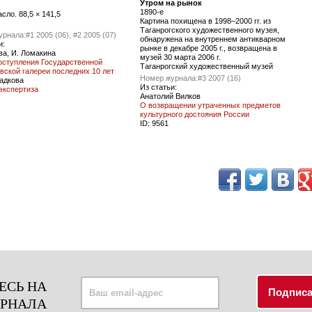
Утром на рынок
1890-е
асло. 88,5 × 141,5
Картина похищена в 1998–2000 гг. из
Таганрогского художественного музея,
урнала:
#1 2005 (06), #2 2005 (07)
обнаружена на внутреннем антикварном
и:
рынке в декабре 2005 г., возвращена в
ва, И. Ломакина
музей 30 марта 2006 г.
оступления Государственной
Таганрогский художественный музей
вской галереи последних 10 лет
Номер журнала:
#3 2007 (16)
адкова
Из статьи:
экспертиза
Анатолий Вилков
О возвращении утраченных предметов
культурного достояния России
ID:
9561
ЕСЬ НА
УРНАЛА