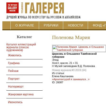
О ЖУРНАЛЕ
РУБРИКИ
НОВОСТИ
ФОНД «
Каталог
Поленова Мария
Каталог иллюстраций
журнала (список
художников)
Церковь в Ольшанке Тамбовской
Живопись
губернии
Этюд
Холст, масло. 21 × 31
Графика
© Музей-заповедник В.Д. Поленова
Номер журнала:
#3 2019 (64)
Пейзаж
Из статьи:
Елена Каштанова
Портрет
«Архитектурой я занимался...»
ID:
26087
Натюрморт
Жанровая картина
Иконопись