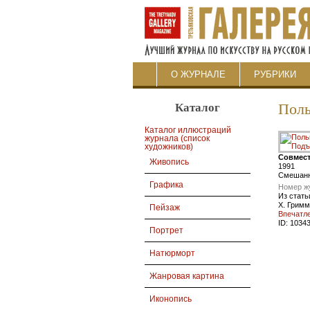
О ЖУРНАЛЕ
РУБРИКИ
Каталог
Поль
Каталог иллюстраций
журнала (список
художников)
Совмест
Живопись
1991
Смешанна
Графика
Номер ж
Из стать
Х. Гримм
Пейзаж
Впечатл
ID:
1034
Портрет
Натюрморт
Жанровая картина
Иконопись