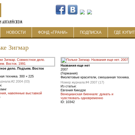
НОВОСТИ
ФОНД «ГРАНИ»
ПОДПИСКА
ГДЕ КУПИ
ке Зигмар
Названия еще нет
ное дело. Подъем. Восток
2007
(Германия)
я техника. 300 × 225
Фиолетовые красители, смешанная техника.
урнала:
#2 2004 (03)
Номер журнала:
#4 2007 (17)
и:
Из статьи:
линг
Евгения Кикодзе
ения, навеянные выставкой
Венецианская биеннале: думать и
3
чувствовать одновременно
ID:
10342