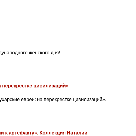
ународного женского дня!
а перекрестке цивилизаций»
ухарские евреи: на перекрестке цивилизаций».
и к артефакту». Коллекция Наталии