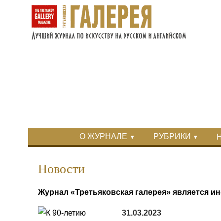
Перейти к основному содержанию
Skip to search
Primary menu
О ЖУРНАЛЕ
РУБРИКИ
Вторичное меню
Новости
Журнал «Третьяковская галерея» является
31.03.2023