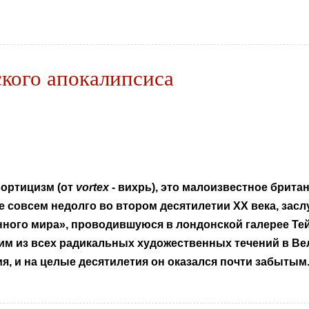
кого апокалипсиса
вортицизм (от
vortex
- вихрь), это малоизвестное брита
 совсем недолго во втором десятилетии ХХ века, зас
ого мира», проводившуюся в лондонской галерее Тейт 
им из всех радикальных художественных течений в Ве
я, и на целые десятилетия он оказался почти забытым