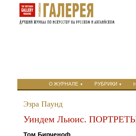
Перейти к основному содержанию
Skip to search
Primary menu
О ЖУРНАЛЕ
РУБРИКИ
Вторичное меню
Эзра Паунд
Уиндем Льюис. ПОРТРЕТ
Том Бирченоф