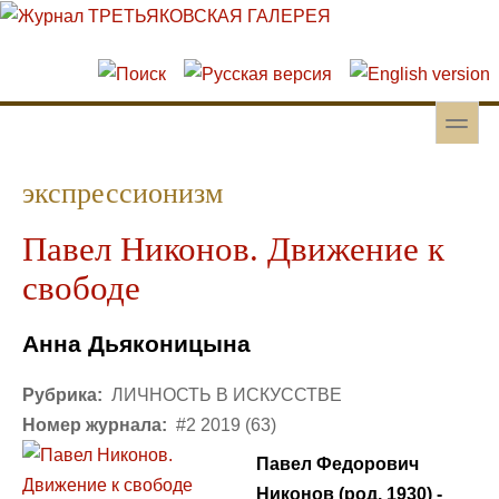
Перейти к основному содержанию
Skip to search
toggle
Вторичное меню
экспрессионизм
Павел Никонов. Движение к
свободе
Анна Дьяконицына
Рубрика:
ЛИЧНОСТЬ В ИСКУССТВЕ
Номер журнала:
#2 2019 (63)
Павел Федорович
Никонов (род. 1930) -