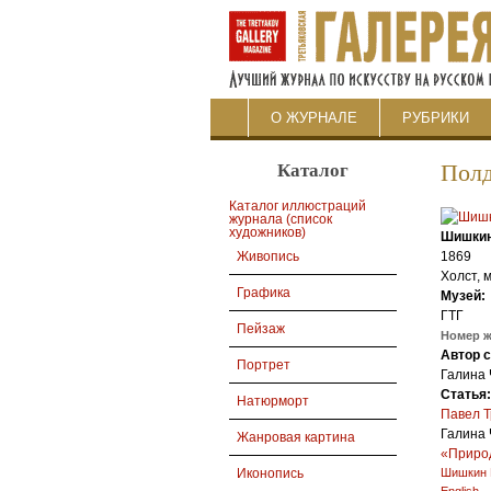
О ЖУРНАЛЕ
РУБРИКИ
Каталог
Полд
Каталог иллюстраций
журнала (список
художников)
Шишкин
1869
Живопись
Холст, м
Графика
Музей:
ГТГ
Пейзаж
Номер 
Автор 
Портрет
Галина 
Статья
Натюрморт
Павел Т
Галина 
Жанровая картина
«Природ
Шишкин 
Иконопись