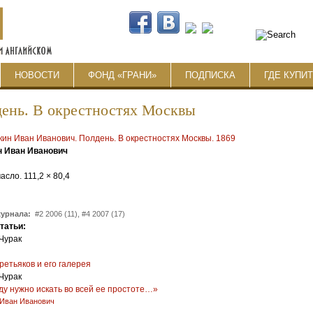
НОВОСТИ
ФОНД «ГРАНИ»
ПОДПИСКА
ГДЕ КУПИ
ень. В окрестностях Москвы
 Иван Иванович
асло. 111,2 × 80,4
журнала:
#2 2006 (11), #4 2007 (17)
статьи:
Чурак
:
ретьяков и его галерея
Чурак
у нужно искать во всей ее простоте…»
Иван Иванович