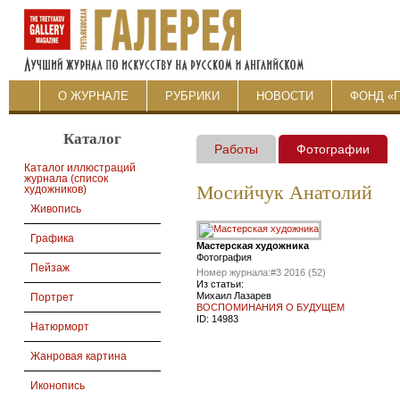
О ЖУРНАЛЕ
РУБРИКИ
НОВОСТИ
ФОНД «
Каталог
Работы
Фотографии
Каталог иллюстраций
журнала (список
Мосийчук Анатолий
художников)
Живопись
Графика
Мастерская художника
Фотография
Пейзаж
Номер журнала:
#3 2016 (52)
Из статьи:
Михаил Лазарев
Портрет
ВОСПОМИНАНИЯ О БУДУЩЕМ
ID:
14983
Натюрморт
Жанровая картина
Иконопись