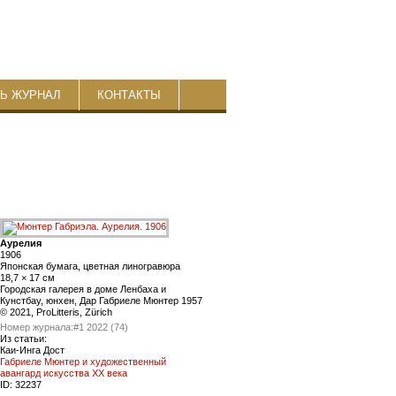
ТЬ ЖУРНАЛ
КОНТАКТЫ
Аурелия
1906
Японская бумага, цветная линогравюра
18,7 × 17 см
Городская галерея в доме Ленбаха и
Кунстбау, юнхен, Дар Габриеле Мюнтер 1957
© 2021, ProLitteris, Zürich
Номер журнала:
#1 2022 (74)
Из статьи:
Каи-Инга Дост
Габриеле Мюнтер и художественный
авангард искусства XX века
ID:
32237