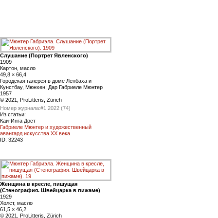
Слушание (Портрет Явленского)
1909
Картон, масло
49,8 × 66,4
Городская галерея в доме Ленбаха и
Кунстбау, Мюнхен; Дар Габриеле Мюнтер
1957
© 2021, ProLitteris, Zürich
Номер журнала:
#1 2022 (74)
Из статьи:
Каи-Инга Дост
Габриеле Мюнтер и художественный
авангард искусства XX века
ID:
32243
Женщина в кресле, пишущая
(Стенография. Швейцарка в пижаме)
1929
Холст, масло
61,5 × 46,2
© 2021, ProLitteris, Zürich