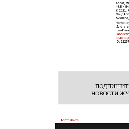
Холст, м
46,5 × 54
© 2021, P
Фонд Га
Айхнера
Номер ж
Из стать
Каи-Инга
Габриел
авангард
ID:
3225
ПОДПИШИТ
НОВОСТИ Ж
Карта сайта