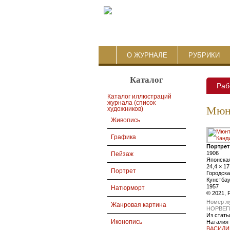
О ЖУРНАЛЕ
РУБРИКИ
Каталог
Раб
Каталог иллюстраций
журнала (список
Мюнт
художников)
Живопись
Графика
Портрет
1906
Пейзаж
Японская
24,4 × 17
Портрет
Городска
Кунстбау
1957
Натюрморт
© 2021, P
Номер ж
Жанровая картина
НОРВЕГИ
Из стать
Иконопись
Наталия
ВАСИЛИ