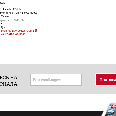
асло
,5
roLitteris, Zürich
бриеле Мюнтер и Йоханнеса
, Мюнхен
урнала:
#1 2022 (74)
и:
 Дост
е Мюнтер и художественный
 искусства XX века
7
ЕСЬ НА
УРНАЛА