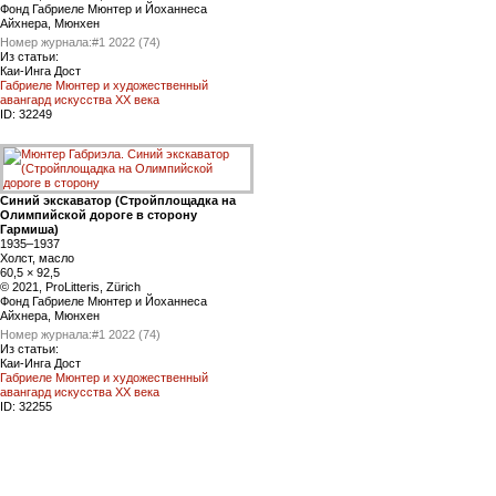
Фонд Габриеле Мюнтер и Йоханнеса
Айхнера, Мюнхен
Номер журнала:
#1 2022 (74)
Из статьи:
Каи-Инга Дост
Габриеле Мюнтер и художественный
авангард искусства XX века
ID:
32249
Синий экскаватор (Стройплощадка на
Олимпийской дороге в сторону
Гармиша)
1935–1937
Холст, масло
60,5 × 92,5
© 2021, ProLitteris, Zürich
Фонд Габриеле Мюнтер и Йоханнеса
Айхнера, Мюнхен
Номер журнала:
#1 2022 (74)
Из статьи:
Каи-Инга Дост
Габриеле Мюнтер и художественный
авангард искусства XX века
ID:
32255