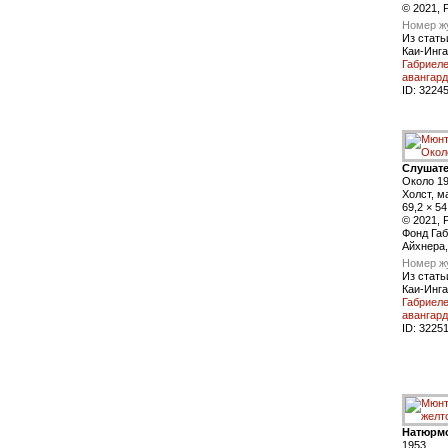
© 2021, P
Номер ж
Из стать
Каи-Инга
Габриел
авангард
ID:
3224
Слушат
Около 1
Холст, м
69,2 × 54
© 2021, P
Фонд Га
Айхнера
Номер ж
Из стать
Каи-Инга
Габриел
авангард
ID:
3225
Натюрмо
1953