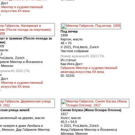
 Дост
е Мюнтер и художественный
 искусства XX века
0
Под вечер
1909
рт в трамвае (После похода за
Картон, масло
ми)
48 × 70
909
© 2021, ProLitteris, Zurich
масло
Частное собрание
,3
Номер журнала:
#1 2022 (74)
roLitteris, Zürich
Из статьи:
бриеле Мюнтер и Йоханнеса
Каи-Инга Дост
, Мюнхен
Габриеле Мюнтер и художественный
урнала:
#1 2022 (74)
авангард искусства XX века
и:
ID:
32241
 Дост
е Мюнтер и художественный
 искусства XX века
9
ская улица зимой
Синяя блузка (Жена Оскара Олсона)
1917
наклеенный на дерево, масло
Холст, масло
40,3 × 54,9
я галерея в доме Ленбаха и
© 2021, ProLitteris, Zürich
, Мюнхен, Дар Габриеле Мюнтер
Фонд Габриеле Мюнтер и Йоханнеса
Айхнера, Мюнхен