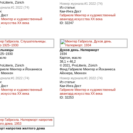
roLitteris, Zürich
Номер журнала:
#1 2022 (74)
урнала:
#1 2022 (74)
Из статьи:
и:
Каи-Инга Дост
 Дост
Габриеле Мюнтер и художественный
е Мюнтер и художественный
авангард искусства XX века
 искусства XX века
ID:
32247
5
ельницы
Духов день. Натюрморт
925–1930
1934
асло
Картон, масло
38,1 × 46,2
roLitteris, Zürich
© 2021, ProLitteris, Zürich
бриеле Мюнтер и Йоханнеса
Фонд Габриеле Мюнтер и Йоханнеса
, Мюнхен
Айхнера, Мюнхен
урнала:
#1 2022 (74)
Номер журнала:
#1 2022 (74)
и:
Из статьи:
 Дост
Каи-Инга Дост
е Мюнтер и художественный
Габриеле Мюнтер и художественный
 искусства XX века
авангард искусства XX века
1
ID:
32253
рт напротив желтого дома