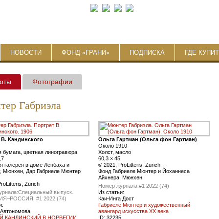
НОВОСТИ
ФОНД «ГРАНИ»
ПОДПИСКА
ГДЕ КУПИ
оты
Фотографии
ер Габриэла
 В. Кандинского
Ольга Гартман (Ольга фон Гартман)
Около 1910
 бумага, цветная линогравюра
Холст, масло
,7
60,3 × 45
я галерея в доме Ленбаха и
© 2021, ProLitteris, Zürich
, Мюнхен, Дар Габриеле Мюнтер
Фонд Габриеле Мюнтер и Йоханнеса
Айхнера, Мюнхен
roLitteris, Zürich
Номер журнала:
#1 2022 (74)
урнала:
Специальный выпуск.
Из статьи:
Я–РОССИЯ, #1 2022 (74)
Каи-Инга Дост
и:
Габриеле Мюнтер и художественный
 Автономова
авангард искусства XX века
Й КАНДИНСКИЙ В НОРВЕГИИ
ID:
32235