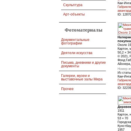
Каи-Инга
Скульптура
Габриел
авангард
Арт-объекты
ID:
1287
Фотоматериалы
Натюрмо
Документальные
покупка
фотографии
Около 1
Картон, 
50,2 × 34
Деятели искусства
© 2021, P
Фонд Га
Письма, дневники и другие
Айхнера
документы
Номер ж
Из стать
Галереи, музеи и
Каи-Инга
выставочные залы Мира
Габриел
авангард
ID:
3223
Прочее
Деревен
1911
Картон, 
53 × 70
Городска
Кунстбау
1957