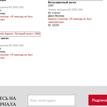
кция
Ветхозаветный ангел
1997
урнала:
#3 2005 (08)
Номер журнала:
#3 2005 (08)
и:
Из статьи:
лнер
Джон Милнер
околов: «Я никогда не был
Кирилл Соколов: «Я никогда не был
том»
эмигрантом»
ID:
11129
 ангел
урнала:
#3 2005 (08)
и:
лнер
околов: «Я никогда не был
том»
ЕСЬ НА
УРНАЛА