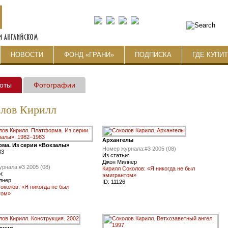
НОВОСТИ
ФОНД «ГРАНИ»
ПОДПИСКА
ГДЕ КУПИ
оты
Фотографии
лов Кирилл
Aрхангелы
ма. Из серии «Вокзалы»
Номер журнала:
#3 2005 (08)
83
Из статьи:
Джон Милнер
урнала:
#3 2005 (08)
Кирилл Соколов: «Я никогда не был
и:
эмигрантом»
лнер
ID:
11126
околов: «Я никогда не был
том»