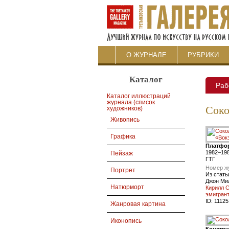
О ЖУРНАЛЕ
РУБРИКИ
Каталог
Раб
Каталог иллюстраций
журнала (список
Соко
художников)
Живопись
Графика
Платфор
1982–19
Пейзаж
ГТГ
Номер ж
Портрет
Из стать
Джон Ми
Натюрморт
Кирилл С
эмигран
ID:
11125
Жанровая картина
Иконопись