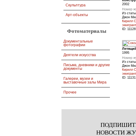
Констру
2002
Скульптура
Номер ж
Из стать
Арт-объекты
Джон Ми
Кирилл С
эмигран
ID:
11128
Фотоматериалы
Документальные
фотографии
Летящий
1995
Деятели искусства
Номер ж
Из стать
Письма, дневники и другие
Джон Ми
документы
Кирилл С
эмигран
ID:
11131
Галереи, музеи и
выставочные залы Мира
Прочее
ПОДПИШИТ
НОВОСТИ Ж