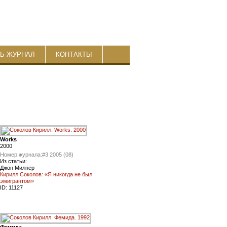
ТЬ ЖУРНАЛ
КОНТАКТЫ
Works
2000
Номер журнала:
#3 2005 (08)
Из статьи:
Джон Милнер
Кирилл Соколов: «Я никогда не был
эмигрантом»
ID:
11127