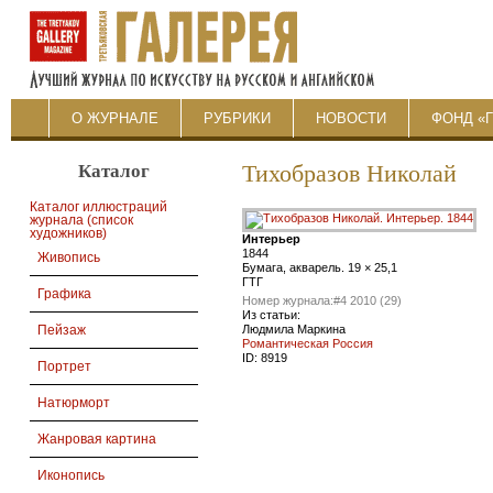
О ЖУРНАЛЕ
РУБРИКИ
НОВОСТИ
ФОНД «
Каталог
Тихобразов Николай
Каталог иллюстраций
журнала (список
художников)
Интерьер
1844
Живопись
Бумага, акварель. 19 × 25,1
ГТГ
Графика
Номер журнала:
#4 2010 (29)
Из статьи:
Людмила Маркина
Пейзаж
Романтическая Россия
ID:
8919
Портрет
Натюрморт
Жанровая картина
Иконопись